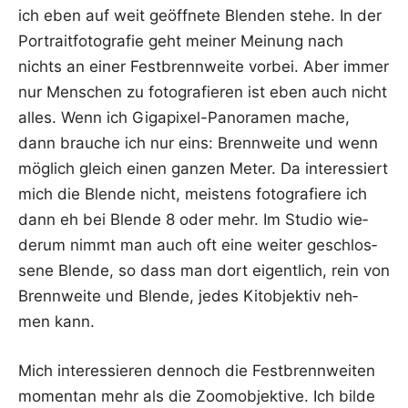
ich eben auf weit geöff­ne­te Blen­den ste­he. In der
Por­trait­fo­to­gra­fie geht mei­ner Mei­nung nach
nichts an einer Fest­brenn­wei­te vor­bei. Aber immer
nur Men­schen zu foto­gra­fie­ren ist eben auch nicht
alles. Wenn ich Giga­pi­xel-Pan­ora­men mache,
dann brau­che ich nur eins: Brenn­wei­te und wenn
mög­lich gleich einen gan­zen Meter. Da inter­es­siert
mich die Blen­de nicht, meis­tens foto­gra­fie­re ich
dann eh bei Blen­de 8 oder mehr. Im Stu­dio wie­
der­um nimmt man auch oft eine wei­ter geschlos­
se­ne Blen­de, so dass man dort eigent­lich, rein von
Brenn­wei­te und Blen­de, jedes Kit­ob­jek­tiv neh­
men kann.
Mich inter­es­sie­ren den­noch die Fest­brenn­wei­ten
momen­tan mehr als die Zoom­ob­jek­ti­ve. Ich bil­de