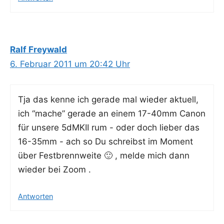
Ralf Freywald
6. Februar 2011 um 20:42 Uhr
Tja das ken­ne ich gera­de mal wie­der aktu­ell,
ich “mache” gera­de an einem 17-40mm Canon
für unse­re 5dMKII rum - oder doch lie­ber das
16-35mm - ach so Du schreibst im Moment
über Fest­brenn­wei­te 🙂 , mel­de mich dann
wie­der bei Zoom .
Antworten