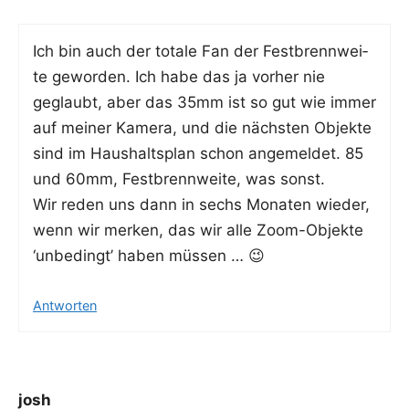
Ich bin auch der tota­le Fan der Fest­brenn­wei­
te gewor­den. Ich habe das ja vor­her nie
geglaubt, aber das 35mm ist so gut wie immer
auf mei­ner Kame­ra, und die nächs­ten Objek­te
sind im Haus­halts­plan schon ange­mel­det. 85
und 60mm, Fest­brenn­wei­te, was sonst.
Wir reden uns dann in sechs Mona­ten wie­der,
wenn wir mer­ken, das wir alle Zoom-Objek­te
‘unbe­dingt’ haben müssen … 😉
Antworten
josh