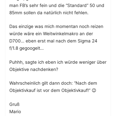
man FB’s sehr fein und die “Stan­dard” 50 und
85mm sol­len da natür­lich nicht fehlen.
Das ein­zi­ge was mich momen­tan noch rei­zen
wür­de wäre ein Weit­win­kel­ma­kro an der
D700… eben erst mal nach dem Sig­ma 24
f/1.8 gegoogelt…
Puhhh, sag­te ich eben ich wür­de weni­ger über
Objek­ti­ve nachdenken?
Wahr­schein­lich gilt dann doch: “Nach dem
Objek­tiv­kauf ist vor dem Objektivkauf!” 😉
Gruß
Mario