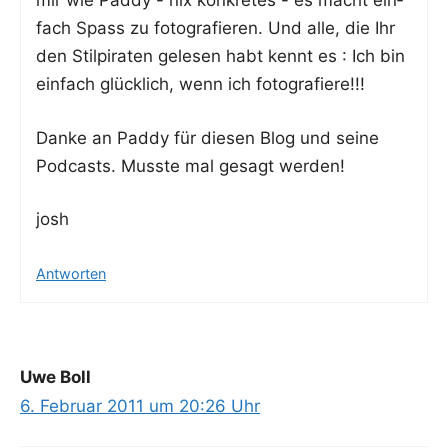
mir wie Pad­dy - nix kon­kre­tes - es macht ein­
fach Spass zu foto­gra­fie­ren. Und alle, die Ihr
den Stil­pi­ra­ten gele­sen habt kennt es : Ich bin
ein­fach glück­lich, wenn ich fotografiere!!!
Dan­ke an Pad­dy für die­sen Blog und sei­ne
Pod­casts. Muss­te mal gesagt werden!
josh
Antworten
Uwe Boll
6. Februar 2011 um 20:26 Uhr