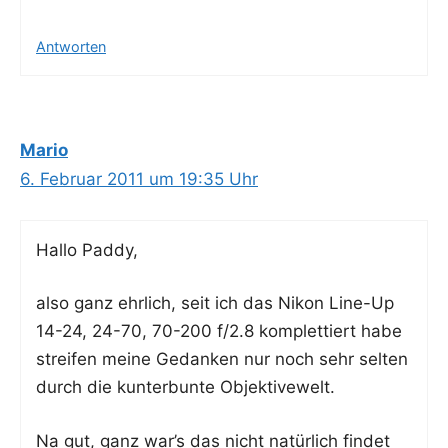
Antworten
Mario
6. Februar 2011 um 19:35 Uhr
Hal­lo Paddy,
also ganz ehr­lich, seit ich das Nikon Line-Up
14-24, 24-70, 70-200 f/2.8 kom­plet­tiert habe
strei­fen mei­ne Gedan­ken nur noch sehr sel­ten
durch die kun­ter­bun­te Objektivewelt.
Na gut, ganz war’s das nicht natür­lich fin­det