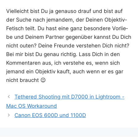
Viel­leicht bist Du ja genau­so drauf und bist auf
der Suche nach jeman­dem, der Dei­nen Objek­tiv-
Fetisch teilt. Du hast eine ganz beson­de­re Vor­lie­
be und Dei­nem Part­ner gegen­über kannst Du Dich
nicht outen? Dei­ne Freun­de ver­ste­hen Dich nicht?
Bei mir bist Du genau rich­tig. Lass Dich in den
Kom­men­ta­ren aus, ich ver­ste­he es, wenn sich
jemand ein Objek­tiv kauft, auch wenn er es gar
nicht braucht 😉
Tethered Shooting mit D7000 in Lightroom -
Mac OS Workaround
Canon EOS 600D und 1100D