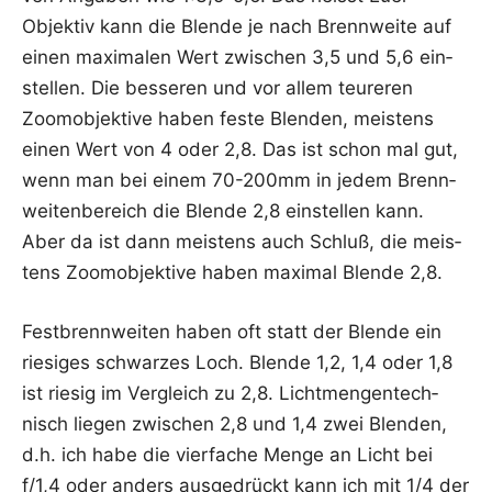
Objek­tiv kann die Blen­de je nach Brenn­wei­te auf
einen maxi­ma­len Wert zwi­schen 3,5 und 5,6 ein­
stel­len. Die bes­se­ren und vor allem teu­re­ren
Zoom­ob­jek­ti­ve haben fes­te Blen­den, meis­tens
einen Wert von 4 oder 2,8. Das ist schon mal gut,
wenn man bei einem 70-200mm in jedem Brenn­
wei­ten­be­reich die Blen­de 2,8 ein­stel­len kann.
Aber da ist dann meis­tens auch Schluß, die meis­
tens Zoom­ob­jek­ti­ve haben maxi­mal Blen­de 2,8.
Fest­brenn­wei­ten haben oft statt der Blen­de ein
rie­si­ges schwar­zes Loch. Blen­de 1,2, 1,4 oder 1,8
ist rie­sig im Ver­gleich zu 2,8. Licht­men­gen­tech­
nisch lie­gen zwi­schen 2,8 und 1,4 zwei Blen­den,
d.h. ich habe die vier­fa­che Men­ge an Licht bei
f/1,4 oder anders aus­ge­drückt kann ich mit 1/4 der