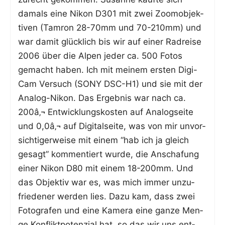
damals eine Nikon D301 mit zwei Zoom­ob­jek­
ti­ven (Tam­ron 28-70mm und 70-210mm) und
war damit glück­lich bis wir auf einer Rad­rei­se
2006 über die Alpen jeder ca. 500 Fotos
gemacht haben. Ich mit mei­nem ers­ten Digi-
Cam Ver­such (SONY DSC-H1) und sie mit der
Ana­log-Nikon. Das Ergeb­nis war nach ca.
200â‚¬ Ent­wick­lungs­kos­ten auf Ana­log­sei­te
und 0,0â‚¬ auf Digi­tal­sei­te, was von mir unvor­
sich­ti­ger­wei­se mit einem “hab ich ja gleich
gesagt” kom­men­tiert wur­de, die Anscha­fung
einer Nikon D80 mit einem 18-200mm. Und
das Objek­tiv war es, was mich immer unzu­
frie­de­ner wer­den lies. Dazu kam, dass zwei
Foto­gra­fen und eine Kame­ra eine gan­ze Men­
ge Kon­flikt­po­ten­zi­al hat, so das wir uns ent­