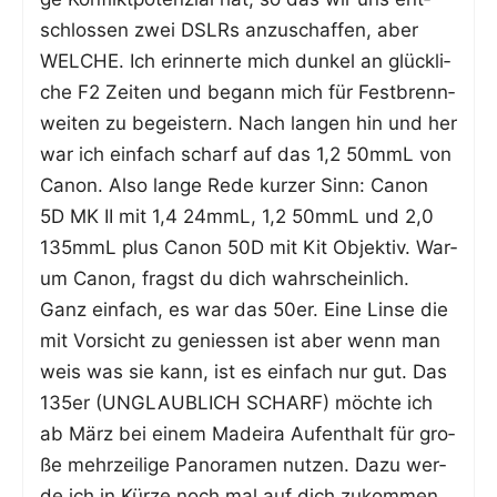
schlos­sen zwei DSLRs anzu­schaf­fen, aber
WELCHE. Ich erin­ner­te mich dun­kel an glück­li­
che F2 Zei­ten und begann mich für Fest­brenn­
wei­ten zu begeis­tern. Nach lan­gen hin und her
war ich ein­fach scharf auf das 1,2 50mmL von
Canon. Also lan­ge Rede kur­zer Sinn: Canon
5D MK II mit 1,4 24mmL, 1,2 50mmL und 2,0
135mmL plus Canon 50D mit Kit Objek­tiv. War­
um Canon, fragst du dich wahr­schein­lich.
Ganz ein­fach, es war das 50er. Eine Lin­se die
mit Vor­sicht zu genies­sen ist aber wenn man
weis was sie kann, ist es ein­fach nur gut. Das
135er (UNGLAUBLICH SCHARF) möch­te ich
ab März bei einem Madei­ra Auf­ent­halt für gro­
ße mehr­zei­li­ge Pan­ora­men nut­zen. Dazu wer­
de ich in Kür­ze noch mal auf dich zukom­men.