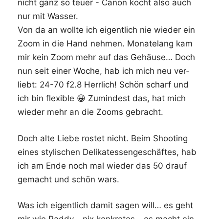
nicht ganz so teu­er - Canon kocht also auch
nur mit Wasser.
Von da an woll­te ich eigent­lich nie wie­der ein
Zoom in die Hand neh­men. Mona­te­lang kam
mir kein Zoom mehr auf das Gehäu­se… Doch
nun seit einer Woche, hab ich mich neu ver­
liebt: 24-70 f2.8 Herr­lich! Schön scharf und
ich bin fle­xi­ble 😀 Zumin­dest das, hat mich
wie­der mehr an die Zooms gebracht.
Doch alte Lie­be ros­tet nicht. Beim Shoo­ting
eines sty­li­schen Deli­ka­tes­sen­ge­schäf­tes, hab
ich am Ende noch mal wie­der das 50 drauf
gemacht und schön wars.
Was ich eigent­lich damit sagen will… es geht