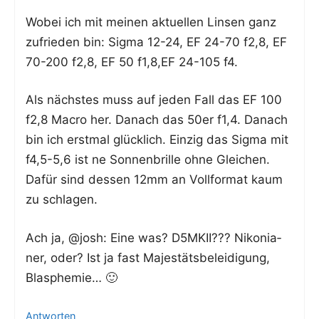
Wobei ich mit mei­nen aktu­el­len Lin­sen ganz
zufrie­den bin: Sig­ma 12-24, EF 24-70 f2,8, EF
70-200 f2,8, EF 50 f1,8,EF 24-105 f4.
Als nächs­tes muss auf jeden Fall das EF 100
f2,8 Macro her. Danach das 50er f1,4. Danach
bin ich erst­mal glück­lich. Ein­zig das Sig­ma mit
f4,5-5,6 ist ne Son­nen­bril­le ohne Glei­chen.
Dafür sind des­sen 12mm an Voll­for­mat kaum
zu schlagen.
Ach ja, @josh: Eine was? D5MKII??? Niko­nia­
ner, oder? Ist ja fast Majes­täts­be­lei­di­gung,
Blasphemie… 🙂
Antworten