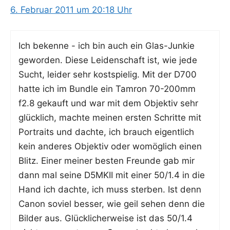
6. Februar 2011 um 20:18 Uhr
Ich beken­ne - ich bin auch ein Glas-Jun­kie
gewor­den. Die­se Lei­den­schaft ist, wie jede
Sucht, lei­der sehr kost­spie­lig. Mit der D700
hat­te ich im Bund­le ein Tam­ron 70-200mm
f2.8 gekauft und war mit dem Objek­tiv sehr
glück­lich, mach­te mei­nen ers­ten Schrit­te mit
Por­traits und dach­te, ich brauch eigent­lich
kein ande­res Objek­tiv oder womög­lich einen
Blitz. Einer mei­ner bes­ten Freun­de gab mir
dann mal sei­ne D5MKII mit einer 50/1.4 in die
Hand ich dach­te, ich muss ster­ben. Ist denn
Canon soviel bes­ser, wie geil sehen denn die
Bil­der aus. Glück­li­cher­wei­se ist das 50/1.4