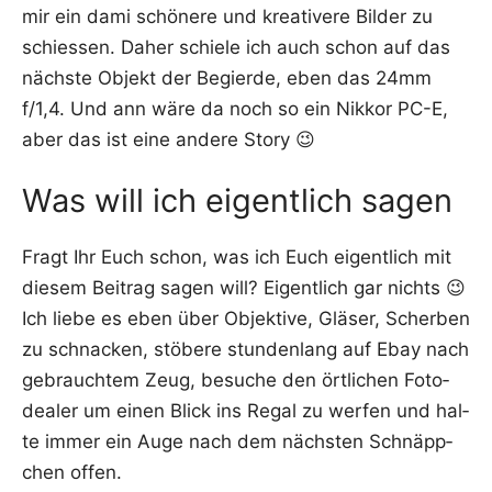
mir ein dami schö­ne­re und krea­ti­ve­re Bil­der zu
schies­sen. Daher schie­le ich auch schon auf das
nächs­te Objekt der Begier­de, eben das 24mm
f/1,4. Und ann wäre da noch so ein Nik­kor PC-E,
aber das ist eine ande­re Story 😉
Was will ich eigentlich sagen
Fragt Ihr Euch schon, was ich Euch eigent­lich mit
die­sem Bei­trag sagen will? Eigent­lich gar nichts 😉
Ich lie­be es eben über Objek­ti­ve, Glä­ser, Scher­ben
zu schna­cken, stö­be­re stun­den­lang auf Ebay nach
gebrauch­tem Zeug, besu­che den ört­li­chen Foto­
dea­ler um einen Blick ins Regal zu wer­fen und hal­
te immer ein Auge nach dem nächs­ten Schnäpp­
chen offen.