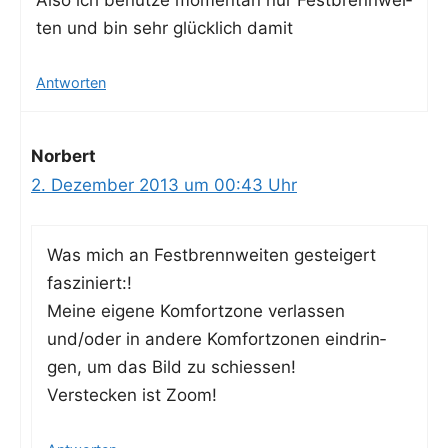
Also ich benut­ze momen­tan nur Fest­brenn­wei­
ten und bin sehr glück­lich damit
Antworten
Norbert
2. Dezember 2013 um 00:43 Uhr
Was mich an Fest­brenn­wei­ten gestei­gert
fasziniert:!
Mei­ne eige­ne Kom­fort­zo­ne ver­las­sen
und/oder in ande­re Kom­fort­zo­nen ein­drin­
gen, um das Bild zu schiessen!
Ver­ste­cken ist Zoom!