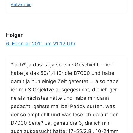
Antworten
Holger
6. Februar 2011 um 21:12 Uhr
*lach* ja das ist ja so eine Geschicht … ich
habe ja das 50/1,4 für die D7000 und habe
damit ja nun eini­ge Zeit getes­tet … also habe
ich mir 3 Objekt­ve aus­ge­ge­sucht, die ich ger­
ne als nächs­tes hät­te und habe mir dann
gedacht: geh­s­te mal bei Pad­dy sur­fen, was
der so emp­fiehlt und was lese ich da auf der
D7000 Sei­te? Ja, genau die 3, die ich mir
auch aus­ge­sucht hat­te: 17-55/2,8 , 10-24mm