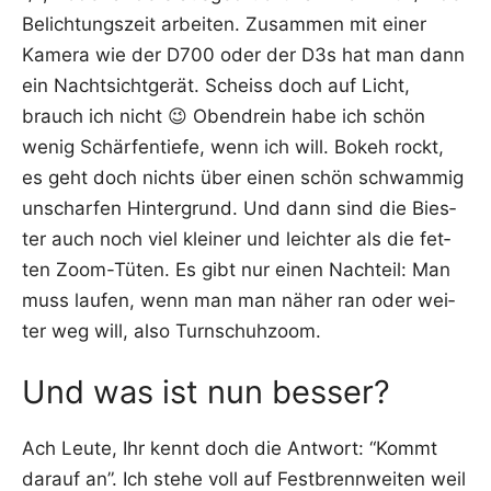
Belich­tungs­zeit arbei­ten. Zusam­men mit einer
Kame­ra wie der D700 oder der D3s hat man dann
ein Nacht­sicht­ge­rät. Scheiss doch auf Licht,
brauch ich nicht 😉 Oben­drein habe ich schön
wenig Schär­fen­tie­fe, wenn ich will. Bokeh rockt,
es geht doch nichts über einen schön schwam­mig
unschar­fen Hin­ter­grund. Und dann sind die Bies­
ter auch noch viel klei­ner und leich­ter als die fet­
ten Zoom-Tüten. Es gibt nur einen Nach­teil: Man
muss lau­fen, wenn man man näher ran oder wei­
ter weg will, also Turnschuhzoom.
Und was ist nun besser?
Ach Leu­te, Ihr kennt doch die Ant­wort: “Kommt
dar­auf an”. Ich ste­he voll auf Fest­brenn­wei­ten weil