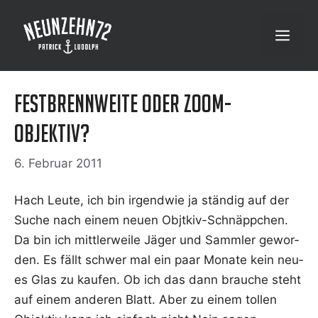
Zum
Inhalt
Menü
springen
Festbrennweite oder Zoom-
Objektiv?
6. Februar 2011
Hach Leu­te, ich bin irgend­wie ja stän­dig auf der
Suche nach einem neu­en Objtkiv-Schnäpp­chen.
Da bin ich mitt­ler­wei­le Jäger und Samm­ler gewor­
den. Es fällt schwer mal ein paar Mona­te kein neu­
es Glas zu kau­fen. Ob ich das dann brau­che steht
auf einem ande­ren Blatt. Aber zu einem tol­len