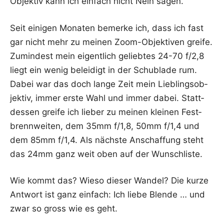
Objek­tiv kann ich ein­fach nicht Nein sagen.
Seit eini­gen Mona­ten bemer­ke ich, dass ich fast
gar nicht mehr zu mei­nen Zoom-Objek­ti­ven grei­fe.
Zumin­dest mein eigent­lich gelieb­tes 24-70 f/2,8
liegt ein wenig belei­digt in der Schub­la­de rum.
Dabei war das doch lan­ge Zeit mein Lieb­lings­ob­
jek­tiv, immer ers­te Wahl und immer dabei. Statt­
des­sen grei­fe ich lie­ber zu mei­nen klei­nen Fest­
brenn­wei­ten, dem 35mm f/1,8, 50mm f/1,4 und
dem 85mm f/1,4. Als nächs­te Anschaf­fung steht
das 24mm ganz weit oben auf der Wunschliste.
Wie kommt das? Wie­so die­ser Wan­del? Die kur­ze
Ant­wort ist ganz ein­fach: Ich lie­be Blen­de … und
zwar so gross wie es geht.