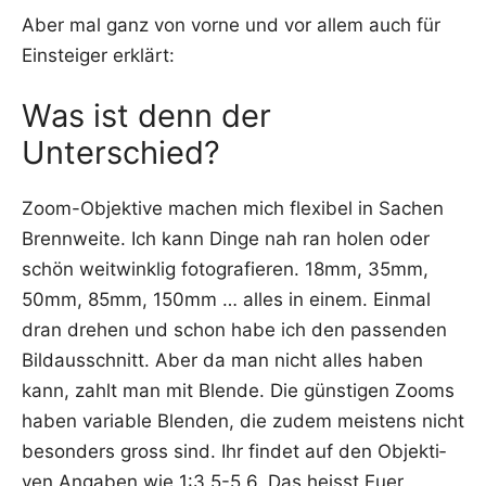
Aber mal ganz von vor­ne und vor allem auch für
Ein­stei­ger erklärt:
Was ist denn der
Unterschied?
Zoom-Objek­ti­ve machen mich fle­xi­bel in Sachen
Brenn­wei­te. Ich kann Din­ge nah ran holen oder
schön weit­wink­lig foto­gra­fie­ren. 18mm, 35mm,
50mm, 85mm, 150mm … alles in einem. Ein­mal
dran dre­hen und schon habe ich den pas­sen­den
Bild­aus­schnitt. Aber da man nicht alles haben
kann, zahlt man mit Blen­de. Die güns­ti­gen Zooms
haben varia­ble Blen­den, die zudem meis­tens nicht
beson­ders gross sind. Ihr fin­det auf den Objek­ti­
ven Anga­ben wie 1:3,5-5,6. Das heisst Euer