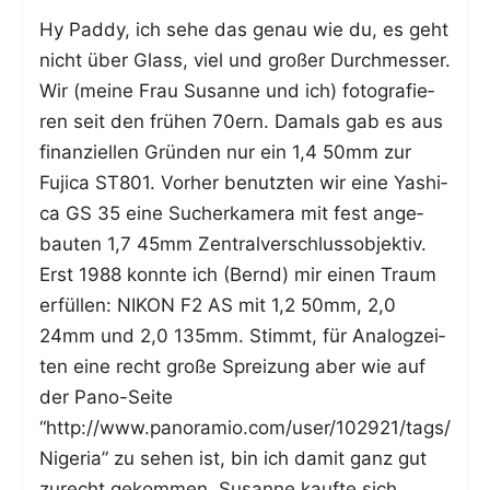
Hy Pad­dy, ich sehe das genau wie du, es geht
nicht über Glass, viel und gro­ßer Durch­mes­ser.
Wir (mei­ne Frau Susan­ne und ich) foto­gra­fie­
ren seit den frü­hen 70ern. Damals gab es aus
finan­zi­el­len Grün­den nur ein 1,4 50mm zur
Fuji­ca ST801. Vor­her benutz­ten wir eine Yas­hi­
ca GS 35 eine Sucher­ka­me­ra mit fest ange­
bau­ten 1,7 45mm Zentralverschlussobjektiv.
Erst 1988 konn­te ich (Bernd) mir einen Traum
erfül­len: NIKON F2 AS mit 1,2 50mm, 2,0
24mm und 2,0 135mm. Stimmt, für Ana­log­zei­
ten eine recht gro­ße Sprei­zung aber wie auf
der Pano-Sei­te
“http://www.panoramio.com/user/102921/tags/
Nigeria” zu sehen ist, bin ich damit ganz gut
zurecht gekom­men. Susan­ne kauf­te sich