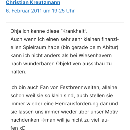
Christian Kreutzmann
6. Februar 2011 um 19:25 Uhr
Ohja ich ken­ne die­se “Krank­heit”.
Auch wenn ich einen sehr sehr klei­nen finan­zi­
el­len Spiel­raum habe (bin gera­de beim Abitur)
kann ich nicht anders als bei Wie­sen­ha­vern
nach wun­der­ba­ren Objek­ti­ven aus­schau zu
halten.
Ich bin auch Fan von Fest­brenn­wei­ten, allei­ne
schon weil sie so klein sind, auch stel­len sie
immer wie­der eine Herr­raus­for­de­rung dar und
sie las­sen uns immer wie­der über unser Motiv
nach­den­ken ->man will ja nicht zu viel lau­
fen xD