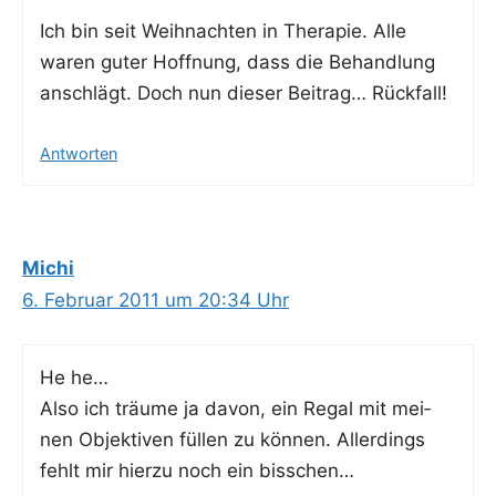
Ich bin seit Weih­nach­ten in The­ra­pie. Alle
waren guter Hoff­nung, dass die Behand­lung
anschlägt. Doch nun die­ser Bei­trag… Rückfall!
Antworten
Michi
6. Februar 2011 um 20:34 Uhr
He he…
Also ich träu­me ja davon, ein Regal mit mei­
nen Objek­ti­ven fül­len zu kön­nen. Aller­dings
fehlt mir hier­zu noch ein bisschen…