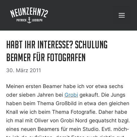
Zum
Inhalt
Menü
springen
Habt Ihr Interesse? Schulung
Beamer für Fotografen
30. März 2011
Mei­nen ers­ten Bea­mer habe ich vor etwa sechs
oder sie­ben Jah­ren bei
Gro­bi
gekauft. Die Jungs
haben beim The­ma Groß­bild in etwa den glei­chen
Knall wie ich beim The­ma Foto­gra­fie. Daher habe
ich mal mit Oli­ver von Gro­bi Nord gequatscht bzgl.
eines neu­en Bea­mers für mein Stu­dio. Evtl. möch­