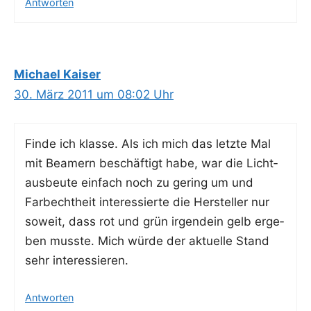
Antworten
Michael Kaiser
30. März 2011 um 08:02 Uhr
Fin­de ich klas­se. Als ich mich das letz­te Mal
mit Bea­mern beschäf­tigt habe, war die Licht­
aus­beu­te ein­fach noch zu gering um und
Farb­echt­heit inter­es­sier­te die Her­stel­ler nur
soweit, dass rot und grün irgend­ein gelb erge­
ben muss­te. Mich wür­de der aktu­el­le Stand
sehr interessieren.
Antworten