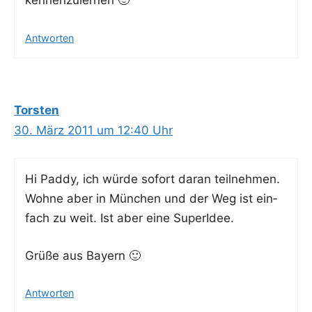
kennenzulernen 🙂
Antworten
Torsten
30. März 2011 um 12:40 Uhr
Hi Pad­dy, ich wür­de sofort dar­an teil­neh­men.
Woh­ne aber in Mün­chen und der Weg ist ein­
fach zu weit. Ist aber eine SuperIdee.
Grü­ße aus Bayern 🙂
Antworten