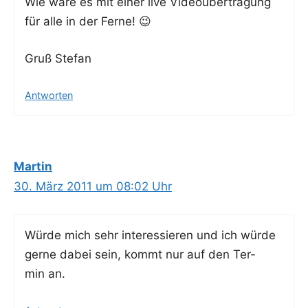
Wie wäre es mit einer live Video­über­tra­gung
für alle in der Ferne! 😉
Gruß Ste­fan
Antworten
Martin
30. März 2011 um 08:02 Uhr
Wür­de mich sehr inter­es­sie­ren und ich wür­de
ger­ne dabei sein, kommt nur auf den Ter­
min an.