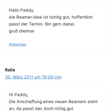
Hal­lo Paddy,
die Bea­mer-Idee ist rich­tig gut, hof­fent­lich
passt der Ter­min. Bin gern dabei.
gruß dietmar
Antworten
Ralla
30. März 2011 um 19:09 Uhr
Hi Pad­dy,
Die Anschaf­fung eines neu­en Bea­mers steht
an, da passt das doch richig gut.