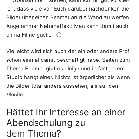
len, dass vie­le von Euch dar­über nach­den­ken die
Bil­der über einen Bea­mer an die Wand zu wer­fen.
Ange­neh­mer Neben­ef­fekt: Man kann damit auch
pri­ma Fil­me gucken 😉
Viel­leicht wird sich auch der ein oder ande­re Pro­fi
schon ein­mal damit beschäf­tigt habe. Sei­ten zum
The­ma Bea­mer gibt es eini­ge und in fast jedem
Stu­dio hängt einer. Nichts ist ärger­li­cher als wenn
die Bil­der total anders aus­se­hen, als auf dem
Monitor.
Hättet Ihr Interesse an einer
Abendschulung zu
dem Thema?