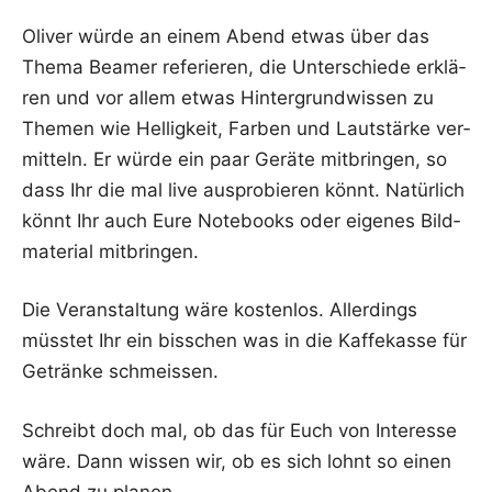
Oli­ver wür­de an einem Abend etwas über das
The­ma Bea­mer refe­rie­ren, die Unter­schie­de erklä­
ren und vor allem etwas Hin­ter­grund­wis­sen zu
The­men wie Hel­lig­keit, Far­ben und Laut­stär­ke ver­
mit­teln. Er wür­de ein paar Gerä­te mit­brin­gen, so
dass Ihr die mal live aus­pro­bie­ren könnt. Natür­lich
könnt Ihr auch Eure Note­books oder eige­nes Bild­
ma­te­ri­al mitbringen.
Die Ver­an­stal­tung wäre kos­ten­los. Aller­dings
müss­tet Ihr ein biss­chen was in die Kaf­fe­kas­se für
Geträn­ke schmeissen.
Schreibt doch mal, ob das für Euch von Inter­es­se
wäre. Dann wis­sen wir, ob es sich lohnt so einen
Abend zu planen.