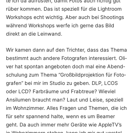
te ich da auf­rüs­ten, damit Fotos auch rich­tig gut
rüber kom­men. Das ist spe­zi­ell für die Ligh­t­room
Work­shops echt wich­tig. Aber auch bei Shoo­tings
wäh­rend Work­shops wer­fe ich ger­ne das Bild
direkt an die Leinwand.
Wir kamen dann auf den Trich­ter, dass das The­ma
bestimmt auch ande­re Foto­gra­fen inter­es­siert. Oli­
ver hat spon­tan ange­bo­ten doch mal eine Abend­
schu­lung zum The­ma “Groß­bild­pro­jek­ti­on für Foto­
gra­fen” bei mir im Stu­dio zu geben. DLP, LCOS
oder LCD? Farb­räu­me und Frab­treue? Wie­viel
Ansilumen braucht man? Laut und Lei­se, spe­zi­ell
im Wohn­zim­mer. Alles Fra­gen und The­men, die ich
für sehr span­nend hal­te, wenn es um Bea­mer
geht. Da auch immer mehr Gerä­te wie AppleTV’s
in Wohn­zim­mern ste­hen, kann ich mir gut vor­stel­