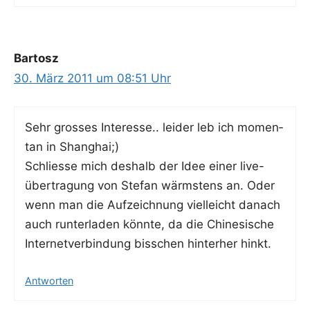
Bartosz
30. März 2011 um 08:51 Uhr
Sehr gros­ses Inter­es­se.. lei­der leb ich momen­
tan in Shanghai;)
Schlies­se mich des­halb der Idee einer live-
über­tra­gung von Ste­fan wärms­tens an. Oder
wenn man die Auf­zeich­nung viel­leicht danach
auch run­ter­la­den könn­te, da die Chi­ne­si­sche
Inter­net­ver­bin­dung biss­chen hin­ter­her hinkt.
Antworten