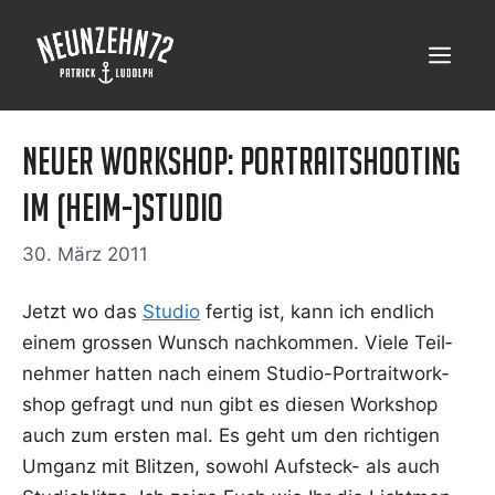
Zum
Inhalt
Menü
springen
Neuer Workshop: Portraitshooting
im (Heim-)Studio
30. März 2011
Jetzt wo das
Stu­dio
fer­tig ist, kann ich end­lich
einem gros­sen Wunsch nach­kom­men. Vie­le Teil­
neh­mer hat­ten nach einem Stu­dio-Por­trait­work­
shop gefragt und nun gibt es die­sen Work­shop
auch zum ers­ten mal. Es geht um den rich­ti­gen
Umganz mit Blit­zen, sowohl Auf­steck- als auch