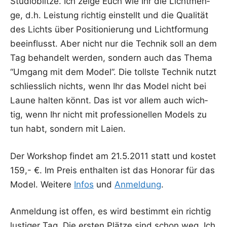
Stu­dio­blit­ze. Ich zei­ge Euch wie Ihr die Licht­men­
ge, d.h. Leis­tung rich­tig ein­stellt und die Qua­li­tät
des Lichts über Posi­tio­nie­rung und Licht­for­mung
beein­flusst. Aber nicht nur die Tech­nik soll an dem
Tag behan­delt wer­den, son­dern auch das The­ma
“Umgang mit dem Model”. Die tolls­te Tech­nik nutzt
schliess­lich nichts, wenn Ihr das Model nicht bei
Lau­ne hal­ten könnt. Das ist vor allem auch wich­
tig, wenn Ihr nicht mit pro­fes­sio­nel­len Models zu
tun habt, son­dern mit Laien.
Der Work­shop fin­det am 21.5.2011 statt und kos­tet
159,- €. Im Preis ent­hal­ten ist das Hono­rar für das
Model. Wei­te­re
Infos
und
Anmel­dung
.
Anmel­dung ist offen, es wird bestimmt ein rich­tig
lus­ti­ger Tag. Die ers­ten Plät­ze sind schon weg. Ich