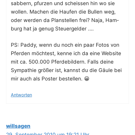
sab­bern, pfur­zen und scheis­sen hin wo sie
wol­len. Machen die Hau­fen die Bul­len weg,
oder wer­den da Plan­stel­len frei? Naja, Ham­
burg hat ja genug Steuergelder .…
PS: Pad­dy, wenn du noch ein paar Fotos von
Pfer­den möch­test, ken­ne ich da eine Web­site
mit ca. 500.000 Pfer­de­bil­dern. Falls dei­ne
Sym­pa­thie grö­ßer ist, kannst du die Gäu­le bei
mir auch als Pos­ter bestellen. 😀
Antworten
willsagen
29. September 2010 um 19:21 Uhr