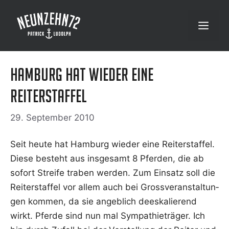
Zum
Inhalt
Menü
springen
Hamburg hat wieder eine
Reiterstaffel
29. September 2010
Seit heu­te hat Ham­burg wie­der eine Rei­ter­staf­fel.
Die­se besteht aus ins­ge­samt 8 Pfer­den, die ab
sofort Strei­fe tra­ben wer­den. Zum Ein­satz soll die
Rei­ter­staf­fel vor allem auch bei Gross­ver­an­stal­tun­
gen kom­men, da sie angeb­lich dees­ka­lie­rend
wirkt. Pfer­de sind nun mal Sym­pa­thie­trä­ger. Ich