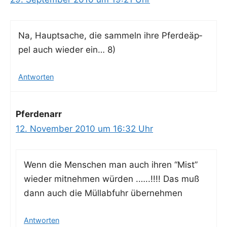
Na, Haupt­sa­che, die sam­meln ihre Pfer­de­äp­
pel auch wie­der ein… 8)
Antworten
Pferdenarr
12. November 2010 um 16:32 Uhr
Wenn die Men­schen man auch ihren “Mist”
wie­der mit­neh­men wür­den .…..!!!! Das muß
dann auch die Müll­ab­fuhr übernehmen
Antworten