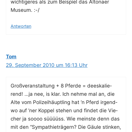
wich­ti­ge­res als zum Bei­spiel das Alto­na­er
Museum. :-/
Antworten
Tom
29. September 2010 um 16:13 Uhr
Groß­ver­an­stal­tung + 8 Pfer­de = dees­ka­lie­
rend! …ja nee, is klar. Ich neh­me mal an, die
Alte vom Poli­zei­häupt­ling hat ’n Pferd irgend­
wo auf ’ner Kop­pel ste­hen und fin­det die Vie­
cher ja soooo süüüüss. Wie meins­te denn das
mit den “Sym­pa­thie­trä­gern? Die Gäu­le stin­ken,