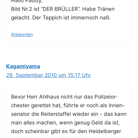
Hal­lo Paddy,
Bild Nr.2 ist “DER BRÜLLER”. Habe Trä­nen
gelacht. Der Tep­pich ist immer­noch naß.
Antworten
Kagamiyama
29. September 2010 um 15:17 Uhr
Bevor Herr Ahl­haus nicht nur das Poli­zei­or­
ches­ter geret­tet hat, führ­te er noch als Innen­
se­na­tor die Rei­ter­staf­fel wie­der ein - das kann
man alles machen, wenn genug Geld da ist,
doch schein­bar gibt es für den Hei­del­ber­ger