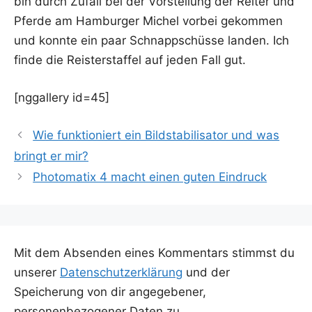
bin durch Zufall bei der Vor­stel­lung der Rei­ter und
Pfer­de am Ham­bur­ger Michel vor­bei gekom­men
und konn­te ein paar Schnapp­schüs­se lan­den. Ich
fin­de die Reis­ter­staf­fel auf jeden Fall gut.
[nggal­lery id=45]
Wie funktioniert ein Bildstabilisator und was
bringt er mir?
Photomatix 4 macht einen guten Eindruck
Mit dem Absenden eines Kommentars stimmst du
unserer
Datenschutzerklärung
und der
Speicherung von dir angegebener,
personenbezogener Daten zu.