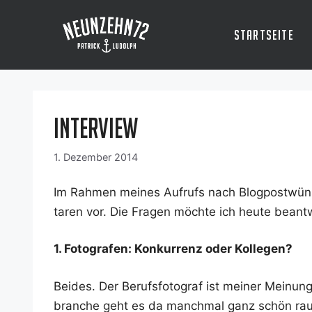
Zum
Inhalt
Startseite
springen
Interview
1. Dezember 2014
Im Rah­men mei­nes Auf­rufs nach Blog­post­wün
ta­ren vor. Die Fra­gen möch­te ich heu­te bean
1. Foto­gra­fen: Kon­kur­renz oder Kollegen?
Bei­des. Der Berufs­fo­to­graf ist mei­ner Mei­nu
bran­che geht es da manch­mal ganz schön rau z