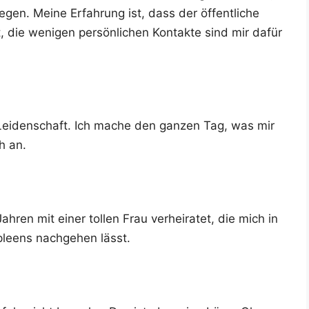
­gen. Mei­ne Erfah­rung ist, dass der öffent­li­che
, die weni­gen per­sön­li­chen Kon­tak­te sind mir dafür
e Lei­den­schaft. Ich mache den gan­zen Tag, was mir
ch an.
­ren mit einer tol­len Frau ver­hei­ra­tet, die mich in
pleens nach­ge­hen lässt.