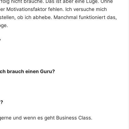
rfolg nicht brau­che. Das ist aber eine Lüge. Ohne
 Moti­va­ti­ons­fak­tor feh­len. Ich ver­su­che mich
­stel­len, ob ich abhe­be. Manch­mal funk­tio­niert das,
oge.
?
 ich brauch einen Guru?
n?
ge ger­ne und wenn es geht Busi­ness Class.