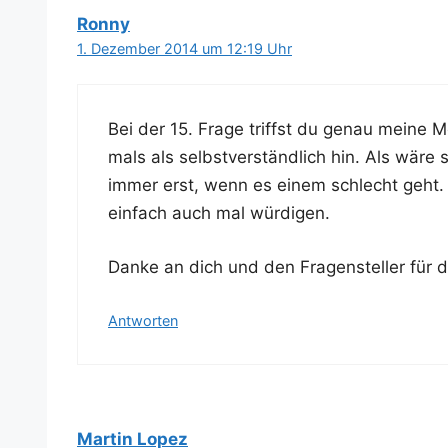
Ronny
1. Dezember 2014 um 12:19 Uhr
Bei der 15. Fra­ge triffst du genau mei­ne 
mals als selbst­ver­ständ­lich hin. Als wär
immer erst, wenn es einem schlecht geht. In
ein­fach auch mal würdigen.
Dan­ke an dich und den Fra­gen­stel­ler für 
Antworten
Martin Lopez