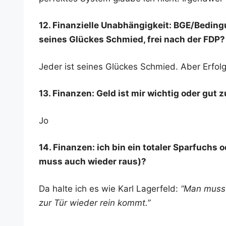
12. Finan­zi­el­le Unab­hän­gig­keit: BGE/Bedi
sei­nes Glü­ckes Schmied, frei nach der FDP?
Jeder ist sei­nes Glü­ckes Schmied. Aber Erfol
13. Finan­zen: Geld ist mir wich­tig oder gut 
Jo
14. Finan­zen: ich bin ein tota­ler Spar­fuchs
muss auch wie­der raus)?
Da hal­te ich es wie Karl Lager­feld:
“Man muss 
zur Tür wie­der rein kommt.”