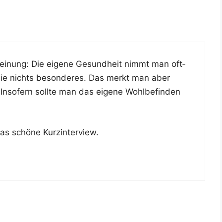
Mei­nung: Die eige­ne Gesund­heit nimmt man oft­
e sie nichts beson­de­res. Das merkt man aber
so­fern soll­te man das eige­ne Wohl­be­fin­den
das schö­ne Kurzinterview.