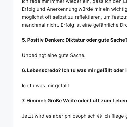
Ich rede mir immer wie­der ein, dass ich den E
Erfolg und Aner­ken­nung wür­de mir ein wich­ti­ger
mög­lichst oft selbst zu reflek­tie­ren, um fest­zu
manch­mal nicht. Erfolg ist eine gefähr­li­che Dr
5. Posi­tiv Den­ken: Dik­ta­tur oder gute Sache
Unbe­dingt eine gute Sache.
6. Lebens­credo? Ich tu was mir gefällt oder
Ich tu was mir gefällt.
7. Him­mel: Gro­ße Wei­te oder Luft zum Lebe
Jetzt wird es aber phi­lo­so­phisch 😉 Ich flie­