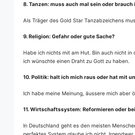
8. Tan­zen: muss auch mal sein oder brauch
Als Trä­ger des Gold Star Tanz­ab­zei­chens mu
9. Reli­gi­on: Gefahr oder gute Sache?
Habe ich nichts mit am Hut. Bin auch nicht in
ich wünsch­te einen Draht zu Gott zu haben.
10. Poli­tik: halt ich mich raus oder hat mit u
Ich habe mei­ne Mei­nung, äus­se­re mich aber öf
11. Wirt­schafts­sys­tem: Refor­mie­ren oder b
In Deutsch­land geht es den meis­ten Men­schen 
per­fek­tes Sys­tem glau­be ich nicht. Irgend­we