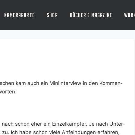
Kameragurte
Shop
Bücher & Magazine
Wor
­schen kam auch ein Mini­in­ter­view in den Kom­men­
tworten:
ng nach schon eher ein Ein­zel­kämp­fer. Je nach Unter­
u. Ich habe schon vie­le Anfein­dun­gen erfah­ren,