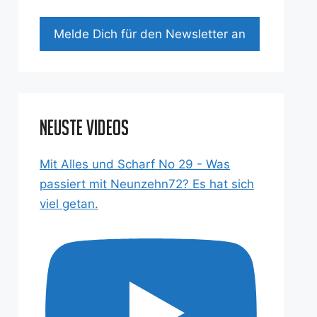
Mel­de Dich für den News­let­ter an
Neuste Videos
Mit Alles und Scharf No 29 - Was
passiert mit Neunzehn72? Es hat sich
viel getan.