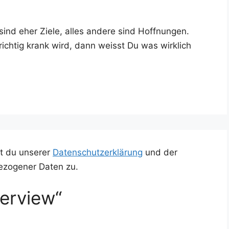
sind eher Zie­le, alles ande­re sind Hoff­nun­gen.
ch­tig krank wird, dann weisst Du was wirk­lich
t du unserer
Datenschutzerklärung
und der
ezogener Daten zu.
erview“