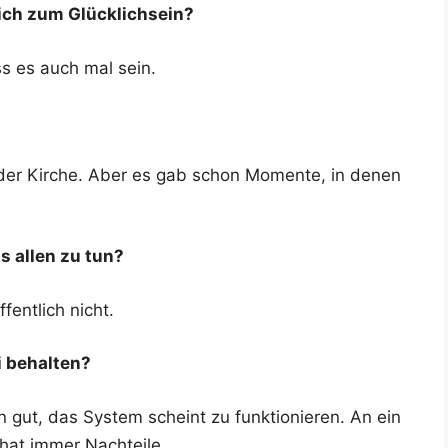
 ich zum Glücklichsein?
ss es auch mal sein.
 der Kir­che. Aber es gab schon Momen­te, in denen
ns allen zu tun?
fent­lich nicht.
ei behalten?
gut, das Sys­tem scheint zu funk­tio­nie­ren. An ein
r hat immer Nachteile.