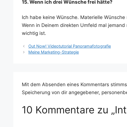
15. Wenn ich drei Wün­sche frei hätte?
Ich habe kei­ne Wün­sche. Mate­ri­el­le Wün­sche 
Wenn in Dei­nem direk­ten Umfeld mal jemand ri
wich­tig ist.
Out Now! Videotutorial Panoramafotografie
Meine Marketing-Strategie
Mit dem Absenden eines Kommentars stimms
Speicherung von dir angegebener, personenb
10 Kommentare zu „Int