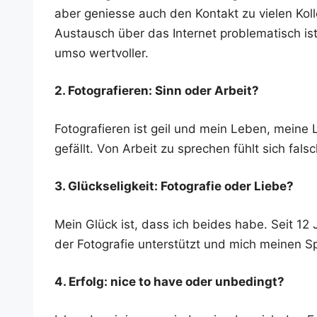
aber genies­se auch den Kon­takt zu vie­len Kol­le
Aus­tausch über das Inter­net pro­ble­ma­tisch ist
umso wertvoller.
2. Foto­gra­fie­ren: Sinn oder Arbeit?
Foto­gra­fie­ren ist geil und mein Leben, mei­n
gefällt. Von Arbeit zu spre­chen fühlt sich fals
3. Glück­se­lig­keit: Foto­gra­fie oder Liebe?
Mein Glück ist, dass ich bei­des habe. Seit 12 Jah
der Foto­gra­fie unter­stützt und mich mei­nen S
4. Erfolg: nice to have oder unbedingt?