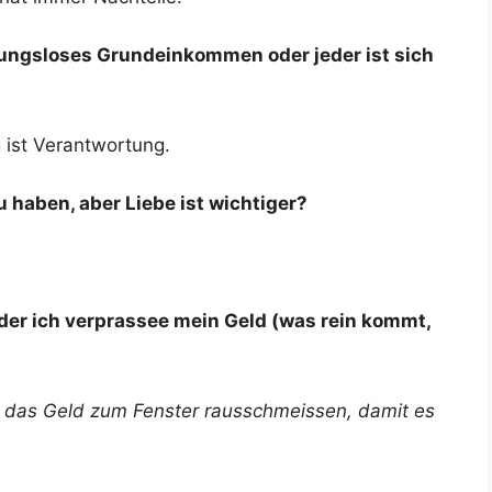
ngungsloses Grund­ein­kom­men oder jeder ist sich
g ist Verantwortung.
zu haben, aber Lie­be ist wichtiger?
 oder ich ver­pras­see mein Geld (was rein kommt,
das Geld zum Fens­ter raus­schmeis­sen, damit es