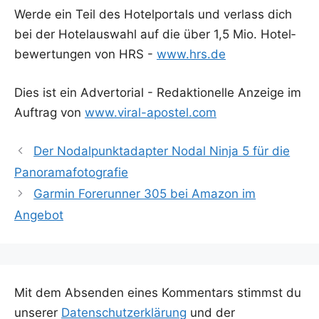
Wer­de ein Teil des Hotel­por­tals und ver­lass dich
bei der Hotel­aus­wahl auf die über 1,5 Mio. Hotel­
be­wer­tun­gen von HRS -
www.hrs.de
Dies ist ein Adver­to­ri­al - Redak­tio­nel­le Anzei­ge im
Auf­trag von
www.viral-apostel.com
Der Nodalpunktadapter Nodal Ninja 5 für die
Panoramafotografie
Garmin Forerunner 305 bei Amazon im
Angebot
Mit dem Absenden eines Kommentars stimmst du
unserer
Datenschutzerklärung
und der