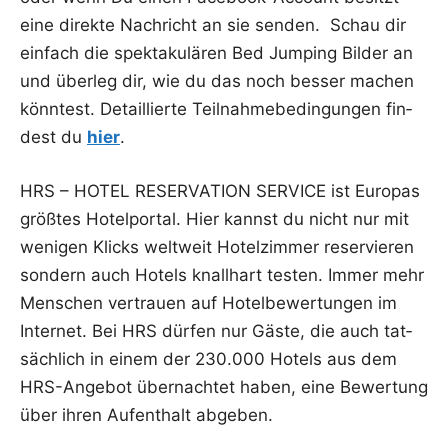
eine direk­te Nach­richt an sie sen­den. Schau dir
ein­fach die spek­ta­ku­lä­ren Bed Jum­ping Bil­der an
und über­leg dir, wie du das noch bes­ser machen
könn­test. Detail­lier­te Teil­nah­me­be­din­gun­gen fin­
dest du
hier
.
HRS – HOTEL RESERVATION SERVICE ist Euro­pas
größ­tes Hotel­por­tal. Hier kannst du nicht nur mit
weni­gen Klicks welt­weit Hotel­zim­mer reser­vie­ren
son­dern auch Hotels knall­hart tes­ten. Immer mehr
Men­schen ver­trau­en auf Hotel­be­wer­tun­gen im
Inter­net. Bei HRS dür­fen nur Gäs­te, die auch tat­
säch­lich in einem der 230.000 Hotels aus dem
HRS-Ange­bot über­nach­tet haben, eine Bewer­tung
über ihren Auf­ent­halt abgeben.