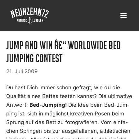
Zum
Inhalt
Menü
springen
Jump and Win â€“ Worldwide Bed
Jumping Contest
21. Juli 2009
Du hast Dich immer schon gefragt, wie du die
Qua­li­tät eines Bet­tes tes­ten kannst? Die ulti­ma­ti­ve
Ant­wort:
Bed-Jum­ping!
Die Idee beim Bed-Jum­
ping ist, sich in mög­lichst krea­ti­ven Posen beim
Sprung auf das Bett zu foto­gra­fie­ren. Vom ein­fa­
chen Sprin­gen bis zur aus­ge­fal­le­nen, ath­le­ti­schen