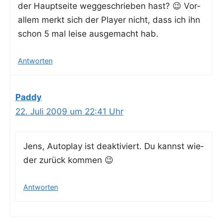
der Haupt­sei­te weg­ge­schrie­ben hast? 😉 Vor­
al­lem merkt sich der Play­er nicht, dass ich ihn
schon 5 mal lei­se aus­ge­macht hab.
Antworten
Paddy
22. Juli 2009 um 22:41 Uhr
Jens, Auto­play ist deak­ti­viert. Du kannst wie­
der zurück kommen 😉
Antworten