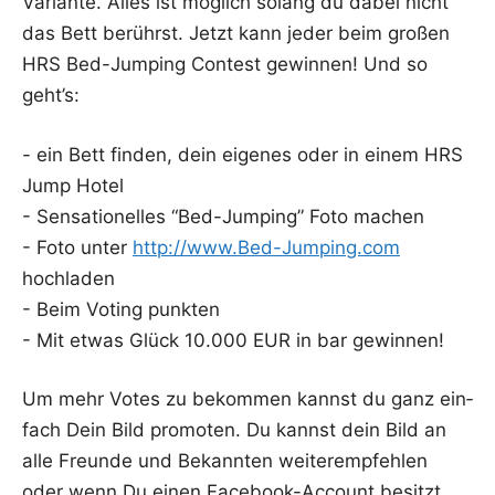
Vari­an­te. Alles ist mög­lich solang du dabei nicht
das Bett berührst. Jetzt kann jeder beim gro­ßen
HRS Bed-Jum­ping Con­test gewin­nen! Und so
geht’s:
- ein Bett fin­den, dein eige­nes oder in einem HRS
Jump Hotel
- Sen­sa­tio­nel­les “Bed-Jum­ping” Foto machen
- Foto unter
http://www.Bed-Jumping.com
hochladen
- Beim Voting punkten
- Mit etwas Glück 10.000 EUR in bar gewinnen!
Um mehr Votes zu bekom­men kannst du ganz ein­
fach Dein Bild pro­mo­ten. Du kannst dein Bild an
alle Freun­de und Bekann­ten wei­ter­emp­feh­len
oder wenn Du einen Face­book-Account besitzt