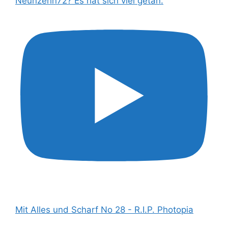
Neunzehn72? Es hat sich viel getan.
Mit Alles und Scharf No 28 - R.I.P. Photopia