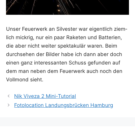
Unser Feu­er­werk an Sil­ves­ter war eigent­lich ziem­
lich mick­rig, nur ein paar Rake­ten und Bat­te­rien,
die aber nicht wei­ter spek­ta­ku­lär waren. Beim
durch­se­hen der Bil­der habe ich dann aber doch
einen ganz inter­es­san­ten Schuss gefun­den auf
dem man neben dem Feu­er­werk auch noch den
Voll­mond sieht.
Nik Viveza 2 Mini-Tutorial
Fotolocation Landungsbrücken Hamburg