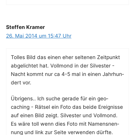
Steffen Kramer
26. Mai 2014 um 15:47 Uhr
Tol­les Bild das einen eher sel­te­nen Zeit­punkt
abge­lich­tet hat. Voll­mond in der Sil­ves­ter -
Nacht kommt nur ca 4-5 mal in einen Jahr­hun­
dert vor.
Übri­gens.. Ich suche gera­de für ein geo­
caching - Rät­sel ein Foto das bei­de Ereig­nis­se
auf einen Bild zeigt. Sil­ves­ter und Voll­mond.
Es wäre toll wenn dies Foto mit Namens­nen­
nung und link zur Sei­te ver­wen­den dürfte.