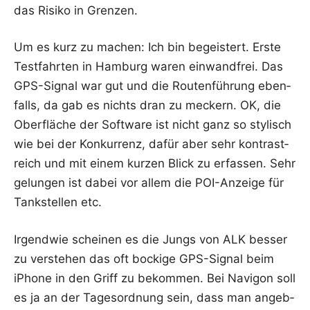
das Risi­ko in Grenzen.
Um es kurz zu machen: Ich bin begeis­tert. Ers­te
Test­fahr­ten in Ham­burg waren ein­wand­frei. Das
GPS-Signal war gut und die Rou­ten­füh­rung eben­
falls, da gab es nichts dran zu meckern. OK, die
Ober­flä­che der Soft­ware ist nicht ganz so sty­lisch
wie bei der Kon­kur­renz, dafür aber sehr kon­trast­
reich und mit einem kur­zen Blick zu erfas­sen. Sehr
gelun­gen ist dabei vor allem die POI-Anzei­ge für
Tank­stel­len etc.
Irgend­wie schei­nen es die Jungs von ALK bes­ser
zu ver­ste­hen das oft bocki­ge GPS-Signal beim
iPho­ne in den Griff zu bekom­men. Bei Navi­gon soll
es ja an der Tages­ord­nung sein, dass man angeb­