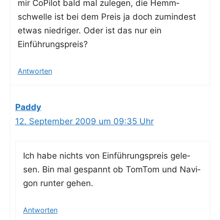
mir CoPi­lot bald mal zule­gen, die Hemm­
schwel­le ist bei dem Preis ja doch zumin­dest
etwas nied­ri­ger. Oder ist das nur ein
Einführungspreis?
Antworten
Paddy
12. September 2009 um 09:35 Uhr
Ich habe nichts von Ein­füh­rungs­preis gele­
sen. Bin mal gespannt ob Tom­Tom und Navi­
gon run­ter gehen.
Antworten