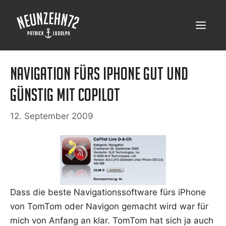
Zum
Inhalt
Menü
springen
Navigation fürs iPhone gut und
günstig mit CoPilot
12. September 2009
Dass die bes­te Navi­ga­ti­ons­soft­ware fürs iPho­ne
von Tom­Tom oder Navi­gon gemacht wird war für
mich von Anfang an klar. Tom­Tom hat sich ja auch