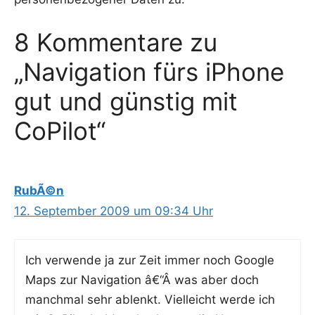
8 Kommentare zu
„Navigation fürs iPhone
gut und günstig mit
CoPilot“
RubÃ©n
12. September 2009 um 09:34 Uhr
Ich ver­wen­de ja zur Zeit immer noch Goog­le
Maps zur Navi­ga­ti­on â€“Â was aber doch
manch­mal sehr ablenkt. Viel­leicht wer­de ich