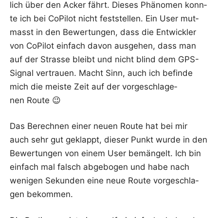
lich über den Acker fährt. Die­ses Phä­no­men konn­
te ich bei CoPi­lot nicht fest­stel­len. Ein User mut­
masst in den Bewer­tun­gen, dass die Ent­wick­ler
von CoPi­lot ein­fach davon aus­ge­hen, dass man
auf der Stras­se bleibt und nicht blind dem GPS-
Signal ver­trau­en. Macht Sinn, auch ich befin­de
mich die meis­te Zeit auf der vor­ge­schla­ge­
nen Route 😉
Das Berech­nen einer neu­en Rou­te hat bei mir
auch sehr gut geklappt, die­ser Punkt wur­de in den
Bewer­tun­gen von einem User bemän­gelt. Ich bin
ein­fach mal falsch abge­bo­gen und habe nach
weni­gen Sekun­den eine neue Rou­te vor­ge­schla­
gen bekommen.