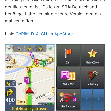
deut­lich teu­rer ist. Da ich zu 99% Deutsch­land
benö­ti­ge, habe ich mir die teu­re Ver­si­on erst ein­
mal verkniffen.
Link:
CoPi­lot D-A-CH im AppStore