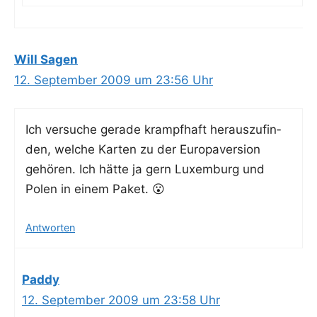
Will Sagen
12. September 2009 um 23:56 Uhr
Ich ver­su­che gera­de krampf­haft her­aus­zu­fin­
den, wel­che Kar­ten zu der Euro­pa­ver­si­on
gehö­ren. Ich hät­te ja gern Luxem­burg und
Polen in einem Paket. 😮
Antworten
Paddy
12. September 2009 um 23:58 Uhr