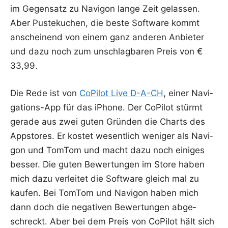
im Gegen­satz zu Navi­gon lan­ge Zeit gelas­sen.
Aber Pus­te­ku­chen, die bes­te Soft­ware kommt
anschei­nend von einem ganz ande­ren Anbie­ter
und dazu noch zum unschlag­ba­ren Preis von €
33,99.
Die Rede ist von
CoPi­lot Live D-A-CH
, einer Navi­
ga­ti­ons-App für das iPho­ne. Der CoPi­lot stürmt
gera­de aus zwei guten Grün­den die Charts des
Apps­to­res. Er kos­tet wesent­lich weni­ger als Navi­
gon und Tom­Tom und macht dazu noch eini­ges
bes­ser. Die guten Bewer­tun­gen im Store haben
mich dazu ver­lei­tet die Soft­ware gleich mal zu
kau­fen. Bei Tom­Tom und Navi­gon haben mich
dann doch die nega­ti­ven Bewer­tun­gen abge­
schreckt. Aber bei dem Preis von CoPi­lot hält sich