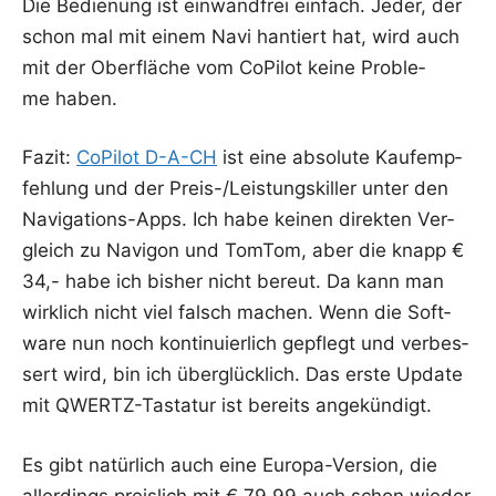
Die Bedie­nung ist ein­wand­frei ein­fach. Jeder, der
schon mal mit einem Navi han­tiert hat, wird auch
mit der Ober­flä­che vom CoPi­lot kei­ne Pro­ble­
me haben.
Fazit:
CoPi­lot D-A-CH
ist eine abso­lu­te Kauf­emp­
feh­lung und der Preis-/Leis­tungs­kil­ler unter den
Navi­ga­ti­ons-Apps. Ich habe kei­nen direk­ten Ver­
gleich zu Navi­gon und Tom­Tom, aber die knapp €
34,- habe ich bis­her nicht bereut. Da kann man
wirk­lich nicht viel falsch machen. Wenn die Soft­
ware nun noch kon­ti­nu­ier­lich gepflegt und ver­bes­
sert wird, bin ich über­glück­lich. Das ers­te Update
mit QWERTZ-Tas­ta­tur ist bereits angekündigt.
Es gibt natür­lich auch eine Euro­pa-Ver­si­on, die
aller­dings preis­lich mit € 79,99 auch schon wie­der