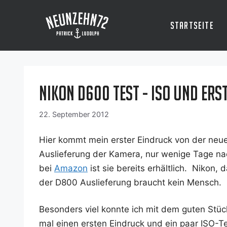
Zum
Inhalt
Startseite
springen
Nikon D600 Test - ISO und ers
22. September 2012
Hier kommt mein ers­ter Ein­druck von der neu
Aus­lie­fe­rung der Kame­ra, nur weni­ge Tage 
bei
Ama­zon
ist sie bereits erhält­lich. Nikon, 
der D800 Aus­lie­fe­rung braucht kein Mensch.
Beson­ders viel konn­te ich mit dem guten Stü
mal einen ers­ten Ein­druck und ein paar ISO-Te