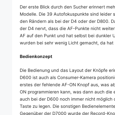
Der ers­te Blick durch den Sucher erin­nert meh
Model­le. Die 39 Auto­fo­kus­punk­te sind lei­de
den Rän­dern als bei der D4 oder der D800. Das
der D4 nervt, dass die AF-Punk­te nicht wei­te
AF auf den Punkt und hat selbst bei dunk­ler Um
wur­den bei sehr wenig Licht gemacht, da hat
Bedien­kon­zept
Die Bedie­nung und das Lay­out der Knöp­fe eri
D600 ist auch als Con­su­mer-Kame­ra posi­tio­nie
ers­tes der feh­len­de AF-ON Knopf aus, was ab
ON pro­gram­mie­ren kann, was dann auch die ers
auch bei der D600 noch immer nicht mög­lich d
Tas­te zu legen. Die sons­ti­gen Bedien­ele­men
Gegen­über der D7000 wur­de der Record-Knopf f