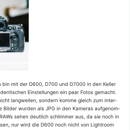
 Ich bin mit der D600, D700 und D7000 in den Kel­ler
en­ti­schen Ein­stel­lun­gen ein paar Fotos gemacht.
nicht lang­wei­len, son­dern kom­me gleich zum inter­
e Bil­der wur­den als JPG in den Kame­ras auf­ge­nom­
e RAWs sehen deut­lich schlim­mer aus, da sie noch in
sen, nur wird die D600 noch nicht von Ligh­t­room