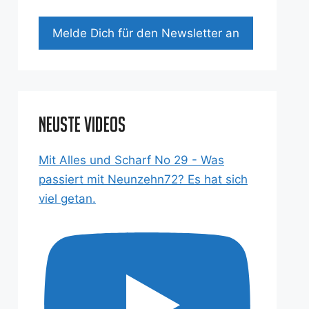
Mel­de Dich für den News­let­ter an
Neuste Videos
Mit Alles und Scharf No 29 - Was
passiert mit Neunzehn72? Es hat sich
viel getan.