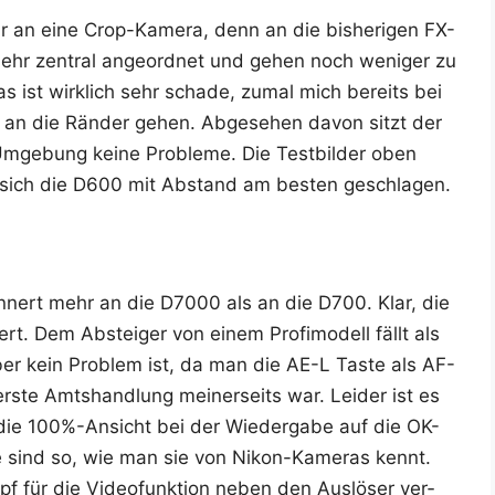
r an eine Crop-Kame­ra, denn an die bis­he­ri­gen FX-
r sehr zen­tral ange­ord­net und gehen noch weni­ger zu
 ist wirk­lich sehr scha­de, zumal mich bereits bei
r an die Rän­der gehen. Abge­se­hen davon sitzt der
ge­bung kei­ne Pro­ble­me. Die Test­bil­der oben
 sich die D600 mit Abstand am bes­ten geschlagen.
n­nert mehr an die D7000 als an die D700. Klar, die
rt. Dem Abstei­ger von einem Pro­fi­mo­dell fällt als
er kein Pro­blem ist, da man die AE-L Tas­te als AF-
­te Amts­hand­lung mei­ner­seits war. Lei­der ist es
ie 100%-Ansicht bei der Wie­der­ga­be auf die OK-
­te sind so, wie man sie von Nikon-Kame­ras kennt.
ür die Video­funk­ti­on neben den Aus­lö­ser ver­