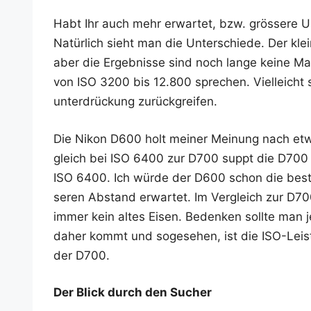
Habt Ihr auch mehr erwar­tet, bzw. grös­se­re U
Natür­lich sieht man die Unter­schie­de. Der klei­
aber die Ergeb­nis­se sind noch lan­ge kei­ne 
von ISO 3200 bis 12.800 spre­chen. Viel­leicht 
un­ter­drü­ckung zurückgreifen.
Die Nikon D600 holt mei­ner Mei­nung nach etwa
gleich bei ISO 6400 zur D700 sup­pt die D700 
ISO 6400. Ich wür­de der D600 schon die bes­te
se­ren Abstand erwar­tet. Im Ver­gleich zur D700
immer kein altes Eisen. Beden­ken soll­te man j
daher kommt und soge­se­hen, ist die ISO-Leis­t
der D700.
Der Blick durch den Sucher