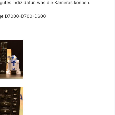
z gutes Indiz dafür, was die Kame­ras können.
fol­ge D7000-D700-D600