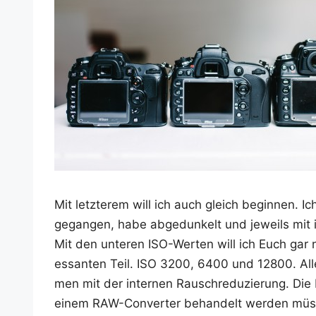
Mit letz­te­rem will ich auch gleich begin­nen.
gegan­gen, habe abge­dun­kelt und jeweils mit id
Mit den unte­ren ISO-Wer­ten will ich Euch gar 
es­san­ten Teil. ISO 3200, 6400 und 12800. All
men mit der inter­nen Rausch­re­du­zie­rung. Di
einem RAW-Con­ver­ter behan­delt wer­den müs­