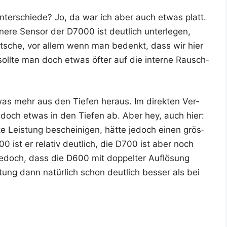
nter­schie­de? Jo, da war ich aber auch etwas platt.
ne­re Sen­sor der D7000 ist deut­lich unter­le­gen,
Mat­sche, vor allem wenn man bedenkt, dass wir hier
soll­te man doch etwas öfter auf die inter­ne Rausch­
s mehr aus den Tie­fen her­aus. Im direk­ten Ver­
doch etwas in den Tie­fen ab. Aber hey, auch hier:
 Leis­tung beschei­ni­gen, hät­te jedoch einen grös­
0 ist er rela­tiv deut­lich, die D700 ist aber noch
edoch, dass die D600 mit dop­pel­ter Auf­lö­sung
ung dann natür­lich schon deut­lich bes­ser als bei