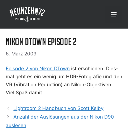
Zum
Inhalt
Menü
springen
Nikon DTown Episode 2
6. März 2009
Epi­so­de 2 von Nikon DTown
ist erschie­nen. Dies­
mal geht es ein wenig um HDR-Foto­gra­fie und den
VR (Vibra­ti­on Reduc­tion) an Nikon-Objek­ti­ven.
Viel Spaß damit.
Lightroom 2 Handbuch von Scott Kelby
Anzahl der Auslösungen aus der Nikon D90
auslesen