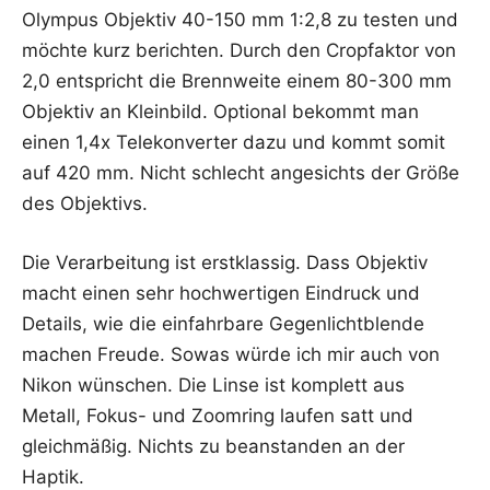
Olym­pus Objek­tiv 40-150 mm 1:2,8 zu tes­ten und
möch­te kurz berich­ten. Durch den Cropf­ak­tor von
2,0 ent­spricht die Brenn­wei­te einem 80-300 mm
Objek­tiv an Klein­bild. Optio­nal bekommt man
einen 1,4x Tele­kon­ver­ter dazu und kommt somit
auf 420 mm. Nicht schlecht ange­sichts der Grö­ße
des Objektivs.
Die Ver­ar­bei­tung ist erst­klas­sig. Dass Objek­tiv
macht einen sehr hoch­wer­ti­gen Ein­druck und
Details, wie die ein­fahr­ba­re Gegen­licht­blen­de
machen Freu­de. Sowas wür­de ich mir auch von
Nikon wün­schen. Die Lin­se ist kom­plett aus
Metall, Fokus- und Zoom­ring lau­fen satt und
gleich­mä­ßig. Nichts zu bean­stan­den an der
Haptik.