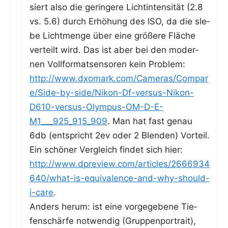
siert also die gerin­ge­re Licht­in­ten­si­tät (2.8
vs. 5.6) durch Erhö­hung des ISO, da die sle­
be Licht­men­ge über eine grö­ße­re Flä­che
ver­teilt wird. Das ist aber bei den moder­
nen Voll­for­mat­sen­so­ren kein Pro­blem:
http://www.dxomark.com/Cameras/Compar
e/Side-by-side/Nikon-Df-versus-Nikon-
D610-versus-Olympus-OM-D-E-
M1___925_915_909
. Man hat fast genau
6db (ent­spricht 2ev oder 2 Blen­den) Vorteil.
Ein schö­ner Ver­gleich fin­det sich hier:
http://www.dpreview.com/articles/2666934
640/what-is-equivalence-and-why-should-
i-care
.
Anders her­um: ist eine vor­ge­ge­be­ne Tie­
fen­schär­fe not­wen­dig (Grup­pen­por­trait),