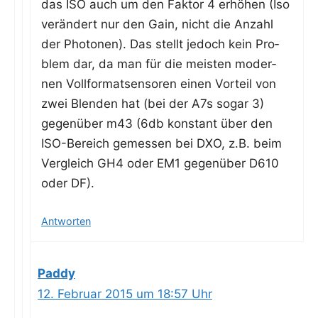
das ISO auch um den Fak­tor 4 erhö­hen (Iso
ver­än­dert nur den Gain, nicht die Anzahl
der Pho­to­nen). Das stellt jedoch kein Pro­
blem dar, da man für die meis­ten moder­
nen Voll­for­mat­sen­so­ren einen Vor­teil von
zwei Blen­den hat (bei der A7s sogar 3)
gegen­über m43 (6db kon­stant über den
ISO-Bereich gemes­sen bei DXO, z.B. beim
Ver­gleich GH4 oder EM1 gegen­über D610
oder DF).
Antworten
Paddy
12. Februar 2015 um 18:57 Uhr