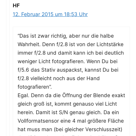
HF
12. Februar 2015 um 18:53 Uhr
“Das ist zwar rich­tig, aber nur die hal­be
Wahr­heit. Denn f/2.8 ist von der Licht­stär­ke
immer f/2.8 und damit kann ich bei deut­lich
weni­ger Licht foto­gra­fie­ren. Wenn Du bei
f/5.6 das Sta­tiv aus­packst, kannst Du bei
f/2.8 viel­leicht noch aus der Hand
fotografieren”.
Egal. Denn da die Öff­nung der Blen­de exakt
gleich groß ist, kommt genau­so viel Licht
her­ein. Damit ist S/N genau gleich. Da ein
Voll­for­mat­sen­sor eine 4 mal grö­ße­re Flä­che
hat muss man (bei glei­cher Ver­schluss­zeit)