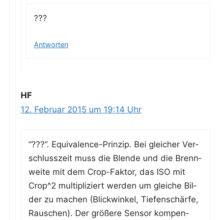
???
Antworten
HF
12. Februar 2015 um 19:14 Uhr
“???”. Equi­va­lence-Prin­zip. Bei glei­cher Ver­
schluss­zeit muss die Blen­de und die Brenn­
wei­te mit dem Crop-Fak­tor, das ISO mit
Crop^2 mul­ti­pli­ziert wer­den um glei­che Bil­
der zu machen (Blick­win­kel, Tie­fen­schär­fe,
Rau­schen). Der grö­ße­re Sen­sor kom­pen­