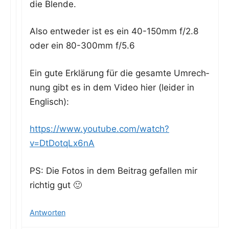
die Blende.
Also ent­we­der ist es ein 40-150mm f/2.8
oder ein 80-300mm f/5.6
Ein gute Erklä­rung für die gesam­te Umrech­
nung gibt es in dem Video hier (lei­der in
Englisch):
https://www.youtube.com/watch?
v=DtDotqLx6nA
PS: Die Fotos in dem Bei­trag gefal­len mir
rich­tig gut 🙂
Antworten