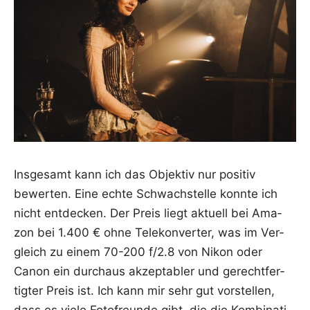
Ins­ge­samt kann ich das Objek­tiv nur posi­tiv
bewer­ten. Eine ech­te Schwach­stel­le konn­te ich
nicht ent­de­cken. Der Preis liegt aktu­ell bei Ama­
zon bei 1.400 € ohne Tele­kon­ver­ter, was im Ver­
gleich zu einem 70-200 f/2.8 von Nikon oder
Canon ein durch­aus akzep­ta­bler und gerecht­fer­
tig­ter Preis ist. Ich kann mir sehr gut vor­stel­len,