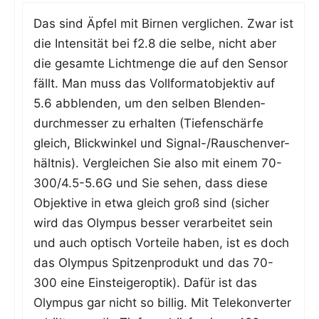
Das sind Äpfel mit Bir­nen ver­gli­chen. Zwar ist
die Inten­si­tät bei f2.8 die sel­be, nicht aber
die gesam­te Licht­men­ge die auf den Sen­sor
fällt. Man muss das Voll­for­mat­ob­jek­tiv auf
5.6 abblen­den, um den sel­ben Blen­den­
durch­mes­ser zu erhal­ten (Tie­fen­schär­fe
gleich, Blick­win­kel und Signal-/Rau­schen­ver­
hält­nis). Ver­glei­chen Sie also mit einem 70-
300/4.5-5.6G und Sie sehen, dass die­se
Objek­ti­ve in etwa gleich groß sind (sicher
wird das Olym­pus bes­ser ver­ar­bei­tet sein
und auch optisch Vor­tei­le haben, ist es doch
das Olym­pus Spit­zen­pro­dukt und das 70-
300 eine Ein­stei­ger­op­tik). Dafür ist das
Olym­pus gar nicht so bil­lig. Mit Tele­kon­ver­ter