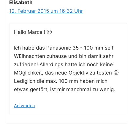
Elisabeth
12. Februar 2015 um 16:32 Uhr
Hal­lo Marcel! 🙂
Ich habe das Pana­so­nic 35 - 100 mm seit
WEih­nach­ten zuhau­se und bin damit sehr
zufrie­den! Aller­dings hat­te ich noch kei­ne
MÖg­lich­keit, das neue Objek­tiv zu testen 🙂
Ledig­lich die max. 100 mm haben mich
etwas gestört, ist mir manch­mal zu wenig.
Antworten