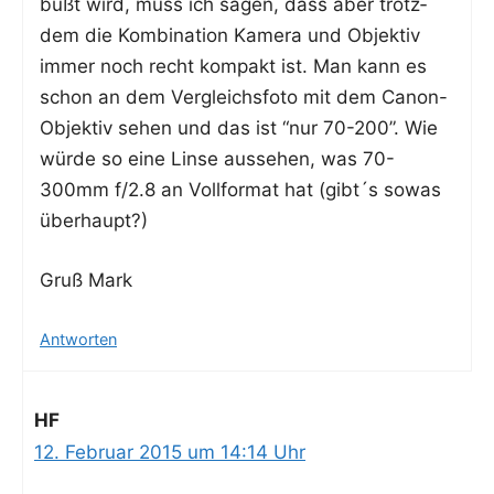
büßt wird, muss ich sagen, dass aber trotz­
dem die Kom­bi­na­ti­on Kame­ra und Objek­tiv
immer noch recht kom­pakt ist. Man kann es
schon an dem Ver­gleichs­fo­to mit dem Canon-
Objek­tiv sehen und das ist “nur 70-200”. Wie
wür­de so eine Lin­se aus­se­hen, was 70-
300mm f/2.8 an Voll­for­mat hat (gibt´s sowas
überhaupt?)
Gruß Mark
Antworten
HF
12. Februar 2015 um 14:14 Uhr