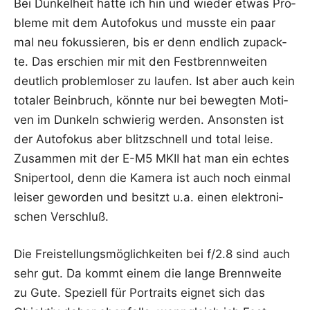
Bei Dun­kel­heit hat­te ich hin und wie­der etwas Pro­
ble­me mit dem Auto­fo­kus und muss­te ein paar
mal neu fokus­sie­ren, bis er denn end­lich zupack­
te. Das erschien mir mit den Fest­brenn­wei­ten
deut­lich pro­blem­lo­ser zu lau­fen. Ist aber auch kein
tota­ler Bein­bruch, könn­te nur bei beweg­ten Moti­
ven im Dun­keln schwie­rig wer­den. Ansons­ten ist
der Auto­fo­kus aber blitz­schnell und total lei­se.
Zusam­men mit der E-M5 MKII hat man ein ech­tes
Sni­per­tool, denn die Kame­ra ist auch noch ein­mal
lei­ser gewor­den und besitzt u.a. einen elek­tro­ni­
schen Verschluß.
Die Frei­stel­lungs­mög­lich­kei­ten bei f/2.8 sind auch
sehr gut. Da kommt einem die lan­ge Brenn­wei­te
zu Gute. Spe­zi­ell für Por­traits eig­net sich das