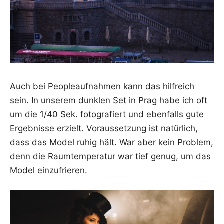
Auch bei Peo­p­le­auf­nah­men kann das hilf­reich
sein. In unse­rem dunk­len Set in Prag habe ich oft
um die 1/40 Sek. foto­gra­fiert und eben­falls gute
Ergeb­nis­se erzielt. Vor­aus­set­zung ist natür­lich,
dass das Model ruhig hält. War aber kein Pro­blem,
denn die Raum­tem­pe­ra­tur war tief genug, um das
Model einzufrieren.