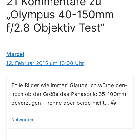
21 Kommentare zu
„Olympus 40-150mm
f/2.8 Objektiv Test“
Marcel
12. Februar 2015 um 13:00 Uhr
Tol­le Bil­der wie immer! Glau­be ich wür­de den­
noch ob der Grö­ße das Pana­so­nic 35-100mm
bevor­zu­gen - ken­ne aber bei­de nicht… 😀
Antworten