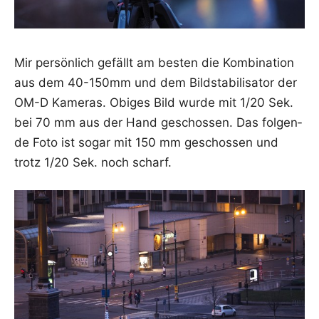
Mir per­sön­lich gefällt am bes­ten die Kom­bi­na­ti­on
aus dem 40-150mm und dem Bild­sta­bi­li­sa­tor der
OM-D Kame­ras. Obi­ges Bild wur­de mit 1/20 Sek.
bei 70 mm aus der Hand geschos­sen. Das fol­gen­
de Foto ist sogar mit 150 mm geschos­sen und
trotz 1/20 Sek. noch scharf.