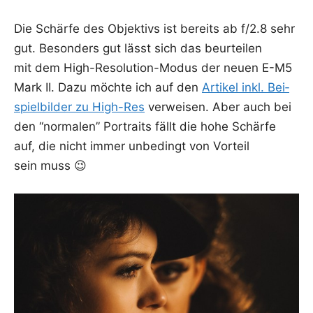
Die Schär­fe des Objek­tivs ist bereits ab f/2.8 sehr
gut. Beson­ders gut lässt sich das beur­tei­len
mit dem High-Reso­lu­ti­on-Modus der neu­en E-M5
Mark II. Dazu möch­te ich auf den
Arti­kel inkl. Bei­
spiel­bil­der zu High-Res
ver­wei­sen. Aber auch bei
den “nor­ma­len” Por­traits fällt die hohe Schär­fe
auf, die nicht immer unbe­dingt von Vor­teil
sein muss 😉