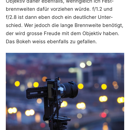
Objek­tiv daher eben­falls, wenn­gleich ich Fest­
brenn­wei­ten dafür vor­zie­hen wür­de. f/1.2 und
f/2.8 ist dann eben doch ein deut­li­cher Unter­
schied. Wer jedoch die lan­ge Brenn­wei­te benö­tigt,
der wird gros­se Freu­de mit dem Objek­tiv haben.
Das Bokeh weiss eben­falls zu gefallen.