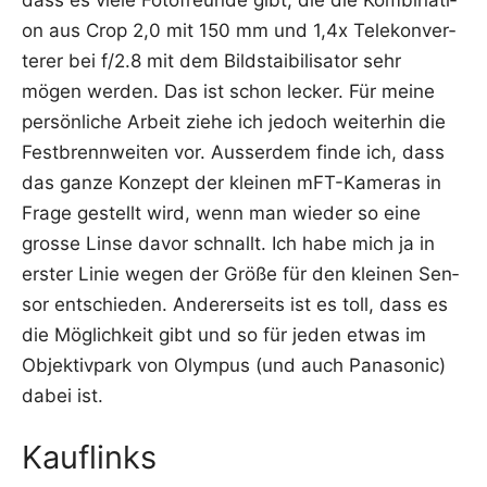
dass es vie­le Foto­freun­de gibt, die die Kom­bi­na­ti­
on aus Crop 2,0 mit 150 mm und 1,4x Tele­kon­ver­
te­rer bei f/2.8 mit dem Bild­s­tai­bi­li­sa­tor sehr
mögen wer­den. Das ist schon lecker. Für mei­ne
per­sön­li­che Arbeit zie­he ich jedoch wei­ter­hin die
Fest­brenn­wei­ten vor. Aus­ser­dem fin­de ich, dass
das gan­ze Kon­zept der klei­nen mFT-Kame­ras in
Fra­ge gestellt wird, wenn man wie­der so eine
gros­se Lin­se davor schnallt. Ich habe mich ja in
ers­ter Linie wegen der Grö­ße für den klei­nen Sen­
sor ent­schie­den. Ande­rer­seits ist es toll, dass es
die Mög­lich­keit gibt und so für jeden etwas im
Objek­tiv­park von Olym­pus (und auch Pana­so­nic)
dabei ist.
Kauflinks