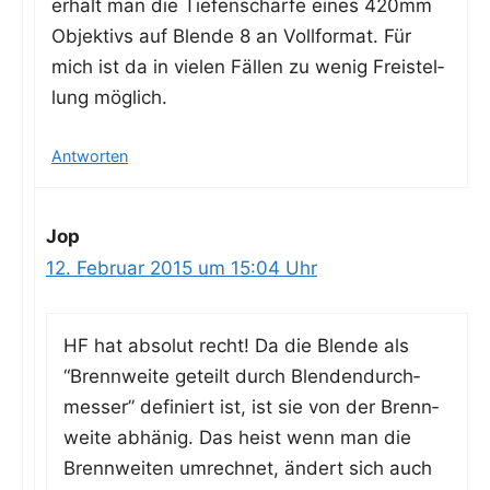
erhält man die Tie­fen­schär­fe eines 420mm
Objek­tivs auf Blen­de 8 an Voll­for­mat. Für
mich ist da in vie­len Fäl­len zu wenig Frei­stel­
lung möglich.
Antworten
Jop
12. Februar 2015 um 15:04 Uhr
HF hat abso­lut recht! Da die Blen­de als
“Brenn­wei­te geteilt durch Blen­den­durch­
mes­ser” defi­niert ist, ist sie von der Brenn­
wei­te abhä­nig. Das heist wenn man die
Brenn­wei­ten umrech­net, ändert sich auch