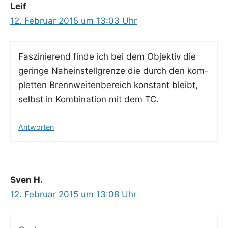
Leif
12. Februar 2015 um 13:03 Uhr
Fas­zi­nie­rend fin­de ich bei dem Objek­tiv die
gerin­ge Nah­ein­stell­gren­ze die durch den kom­
plet­ten Brenn­wei­ten­be­reich kon­stant bleibt,
selbst in Kom­bi­na­ti­on mit dem TC.
Antworten
Sven H.
12. Februar 2015 um 13:08 Uhr