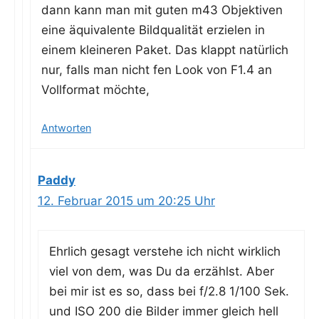
dann kann man mit guten m43 Objek­ti­ven
eine äqui­va­len­te Bild­qua­li­tät erzie­len in
einem klei­ne­ren Paket. Das klappt natür­lich
nur, falls man nicht fen Look von F1.4 an
Voll­for­mat möchte,
Antworten
Paddy
12. Februar 2015 um 20:25 Uhr
Ehr­lich gesagt ver­ste­he ich nicht wirk­lich
viel von dem, was Du da erzählst. Aber
bei mir ist es so, dass bei f/2.8 1/100 Sek.
und ISO 200 die Bil­der immer gleich hell