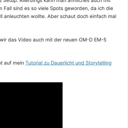
es Set­up. Aller­dings kann man ähn­li­ches auch mit
sem Fall sind es so vie­le Spots gewor­den, da ich die
ell anleuch­ten woll­te. Aber schaut doch ein­fach mal
n wir das Video auch mit der neu­en OM-D EM-5
nt auf mein
Tuto­ri­al zu Dau­er­licht und Sto­rytel­ling