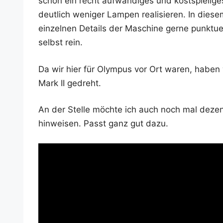
schon ein recht auf­wän­di­ges und kost­spie­li­g
deut­lich weni­ger Lam­pen rea­li­sie­ren. In die­
ein­zel­nen Details der Maschi­ne ger­ne punk­tu­
selbst rein.
Da wir hier für Olym­pus vor Ort waren, habe
Mark II gedreht.
An der Stel­le möch­te ich auch noch mal deze
hin­wei­sen. Passt ganz gut dazu.