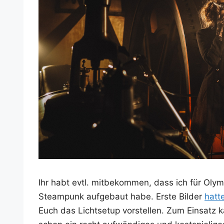
Ihr habt evtl. mit­be­kom­men, dass ich für Oly
Steam­punk auf­ge­baut habe. Ers­te Bil­der
hat­t
Euch das Licht­set­up vor­stel­len. Zum Ein­satz