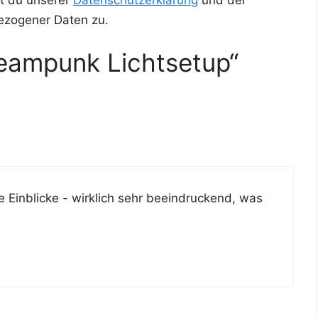
ezogener Daten zu.
eampunk Lichtsetup“
e Ein­bli­cke - wirk­lich sehr beein­dru­ckend, was