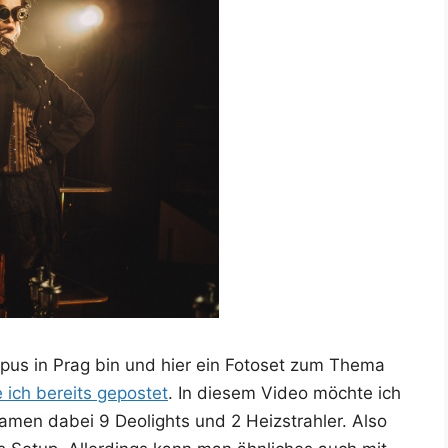
m­pus in Prag bin und hier ein Foto­set zum The­ma
e ich bereits gepos­tet
. In die­sem Video möch­te ich
 kamen dabei 9 Deo­lights und 2 Heiz­strah­ler. Also