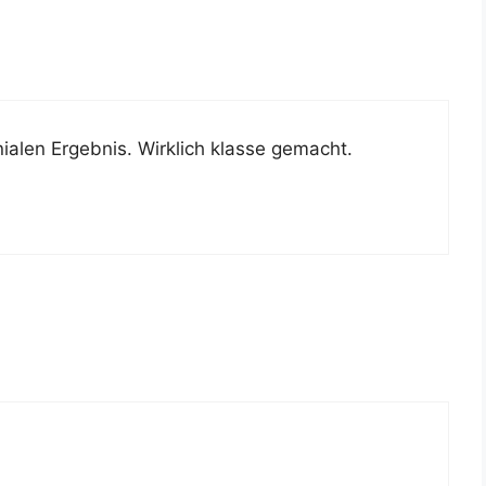
ia­len Ergeb­nis. Wirk­lich klas­se gemacht.