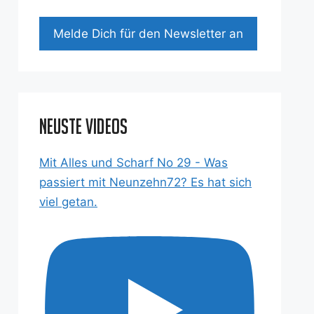
Mel­de Dich für den News­let­ter an
Neuste Videos
Mit Alles und Scharf No 29 - Was
passiert mit Neunzehn72? Es hat sich
viel getan.