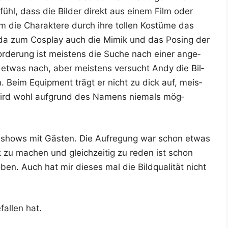
efühl, dass die Bil­der direkt aus einem Film oder
 die Cha­rak­te­re durch ihre tol­len Kos­tü­me das
en, da zum Cos­play auch die Mimik und das Posing der
­for­de­rung ist meis­tens die Suche nach einer ange­
hop etwas nach, aber meis­tens ver­sucht Andy die Bil­
n. Beim Equip­ment trägt er nicht zu dick auf, meis­
l wird wohl auf­grund des Namens nie­mals mög­
ve­shows mit Gäs­ten. Die Auf­re­gung war schon etwas
k zu machen und gleich­zei­tig zu reden ist schon
ben. Auch hat mir die­ses mal die Bild­qua­li­tät nicht
al­len hat.