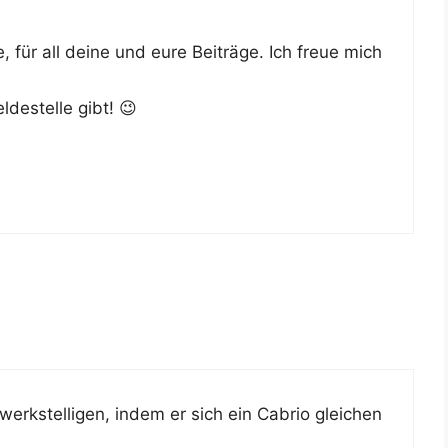
, für all dei­ne und eure Bei­trä­ge. Ich freue mich
de­stel­le gibt! 😉
erk­stel­li­gen, indem er sich ein Cabrio glei­chen