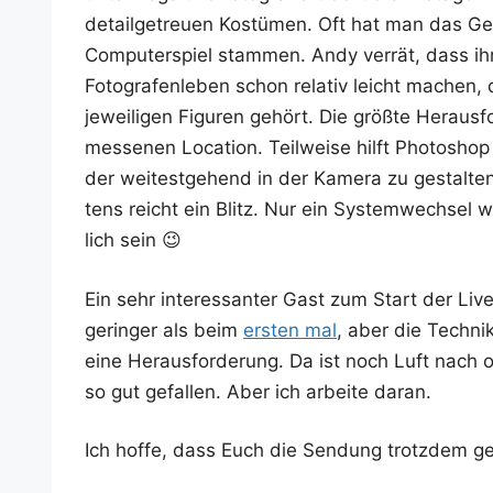
detail­ge­treu­en Kos­tü­men. Oft hat man das G
Com­pu­ter­spiel stam­men. Andy ver­rät, dass ihm
Foto­gra­fen­le­ben schon rela­tiv leicht mach
jewei­li­gen Figu­ren gehört. Die größ­te Her­aus
mes­se­nen Loca­ti­on. Teil­wei­se hilft Pho­to­s
der wei­test­ge­hend in der Kame­ra zu gestal­te
tens reicht ein Blitz. Nur ein Sys­tem­wech­se
lich sein 😉
Ein sehr inter­es­san­ter Gast zum Start der Li
gerin­ger als beim
ers­ten mal
, aber die Tech­ni
eine Her­aus­for­de­rung. Da ist noch Luft nach o
so gut gefal­len. Aber ich arbei­te daran.
Ich hof­fe, dass Euch die Sen­dung trotz­dem gef