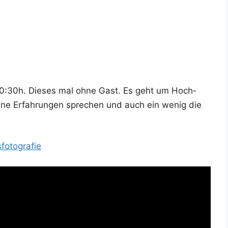
20:30h. Die­ses mal ohne Gast. Es geht um Hoch­
mei­ne Erfah­run­gen spre­chen und auch ein wenig die
sfotografie