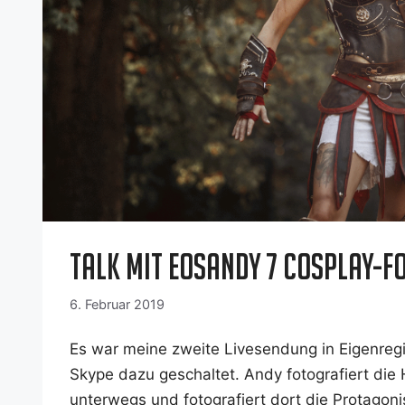
Talk mit EOSAndy 7 Cosplay-F
6. Februar 2019
Es war mei­ne zwei­te Live­sen­dung in Eigen­re
Sky­pe dazu geschal­tet. Andy foto­gra­fiert die 
unter­wegs und foto­gra­fiert dort die Prot­ago­ni