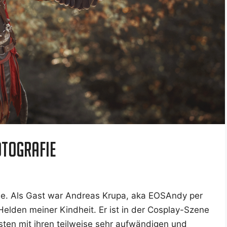
otografie
­gie. Als Gast war Andre­as Krupa, aka EOSAn­dy per
Hel­den mei­ner Kind­heit. Er ist in der Cos­play-Sze­ne
s­ten mit ihren teil­wei­se sehr auf­wän­di­gen und