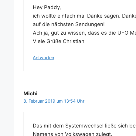
Hey Pad­dy,
ich woll­te ein­fach mal Dan­ke sagen. Dan­ke
auf die nächs­ten Sendungen!
Ach ja, gut zu wis­sen, dass es die UFO Mel­
Vie­le Grü­ße Christian
Antworten
Michi
8. Februar 2019 um 13:54 Uhr
Das mit dem Sys­tem­wech­sel lie­ße sich bew
Namens von Volks­wa­gen zulegt.