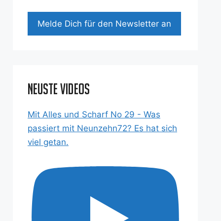
Mel­de Dich für den News­let­ter an
Neuste Videos
Mit Alles und Scharf No 29 - Was
passiert mit Neunzehn72? Es hat sich
viel getan.