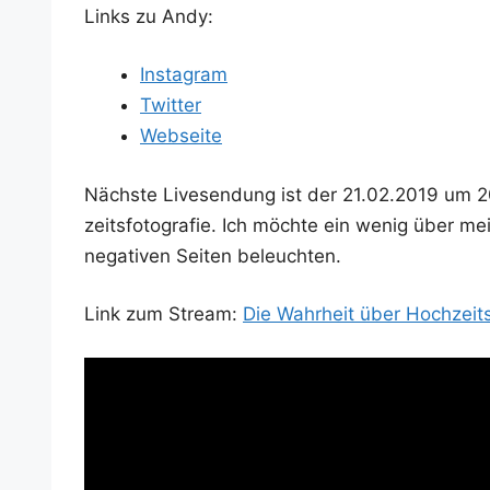
Links zu Andy:
Insta­gram
Twit­ter
Web­sei­te
Nächs­te Live­sen­dung ist der 21.02.2019 um 
zeits­fo­to­gra­fie. Ich möch­te ein wenig über 
nega­ti­ven Sei­ten beleuchten.
Link zum Stream:
Die Wahr­heit über Hochzeit