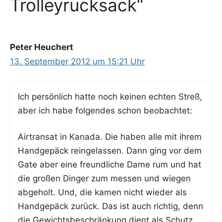
Trolleyrucksack“
Peter Heuchert
13. September 2012 um 15:21 Uhr
Ich per­sön­lich hat­te noch kei­nen ech­ten Streß,
aber ich habe fol­gen­des schon beobachtet:
Air­tran­sat in Kana­da. Die haben alle mit ihrem
Hand­ge­päck rein­ge­las­sen. Dann ging vor dem
Gate aber eine freund­li­che Dame rum und hat
die gro­ßen Din­ger zum mes­sen und wie­gen
abge­holt. Und, die kamen nicht wie­der als
Hand­ge­päck zurück. Das ist auch rich­tig, denn
die Gewichts­be­schrän­kung dient als Schutz