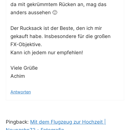
da mit gekrümm­tem Rücken an, mag das
anders aussehen 🙂
Der Ruck­sack ist der Bes­te, den ich mir
gekauft habe. Ins­be­son­de­re für die gro­ßen
FX-Objektive.
Kann ich jedem nur empfehlen!
Vie­le Grüße
Achim
Antworten
Pingback:
Mit dem Flugzeug zur Hochzeit |
Neunzehn72 - Fotografie