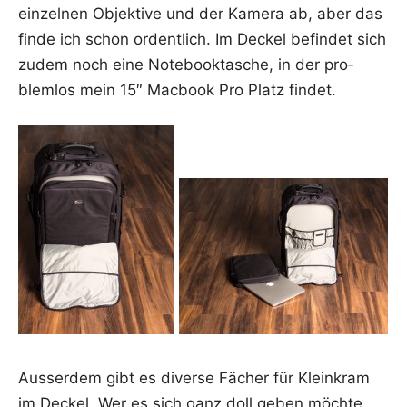
ein­zel­nen Objek­ti­ve und der Kame­ra ab, aber das
fin­de ich schon ordent­lich. Im Deckel befin­det sich
zudem noch eine Note­book­ta­sche, in der pro­
blem­los mein 15″ Mac­book Pro Platz findet.
Aus­ser­dem gibt es diver­se Fächer für Klein­kram
im Deckel. Wer es sich ganz doll geben möch­te,