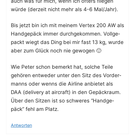
auch was für mich, wenn ich öfters flie­gen
wür­de (der­zeit nicht mehr als 4-6 Mal/Jahr).
Bis jetzt bin ich mit mei­nem Ver­tex 200 AW als
Hand­ge­päck immer durch­ge­kom­men. Voll­ge­
packt wiegt das Ding bei mir fast 13 kg, wur­de
aber zum Glück noch nie gewogen 🙂
Wie Peter schon bemerkt hat, sol­che Tei­le
gehö­ren ent­we­der unter den Sitz des Vor­der­
manns oder wenns die Air­line anbie­tet als
DAA (deli­very at air­craft) in den Gepäck­raum.
Über den Sit­zen ist so schwe­res “Hand­ge­
päck” fehl am Platz.
Antworten