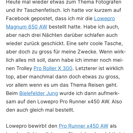
Heu­te mal wie­der etwas zum The­ma Foto­gra­fen
und ihr Taschen­fe­tisch. Ich hat­te vor kur­zem auf
Face­book gepos­tet, dass ich mir die
Lowe­pro
Magnum 650 AW
bestellt hat­te. Habe ich auch,
aber nach drei Näch­ten dar­über schla­fen auch
wie­der zurück geschickt. Eine sehr coo­le Tasche,
aber doch zu gross für mei­ne Zwe­cke. Wenn wirk­
lich alles mit soll, dann habe ich immer noch mei­
nen Trol­ley
Pro Rol­ler X 300
. Letz­te­rer ist wirk­lich
top, aber manch­mal dann doch etwas zu gross,
vor allem wenn es um das The­ma Rei­sen geht.
Beim
Bie­le­fel­der Jung
wur­de ich dann auf­merk­
sam auf den Lowe­pro Pro Run­ner x450 AW. Also
den auch gleich mal bestellt.
Lowe­pro bewirbt den
Pro Run­ner x450 AW
als