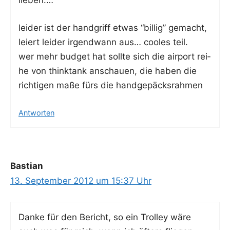
lieben.…
lei­der ist der hand­griff etwas “bil­lig” gemacht,
lei­ert lei­der irgend­wann aus… coo­les teil.
wer mehr bud­get hat soll­te sich die air­port rei­
he von thinktank anschau­en, die haben die
rich­ti­gen maße fürs die handgepäcksrahmen
Antworten
Bastian
13. September 2012 um 15:37 Uhr
Dan­ke für den Bericht, so ein Trol­ley wäre