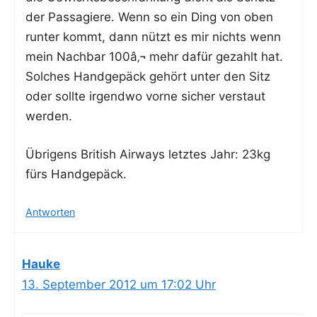
der Pas­sa­gie­re. Wenn so ein Ding von oben
run­ter kommt, dann nützt es mir nichts wenn
mein Nach­bar 100â‚¬ mehr dafür gezahlt hat.
Sol­ches Hand­ge­päck gehört unter den Sitz
oder soll­te irgend­wo vor­ne sicher ver­staut
werden.
Übri­gens Bri­tish Air­ways letz­tes Jahr: 23kg
fürs Handgepäck.
Antworten
Hauke
13. September 2012 um 17:02 Uhr