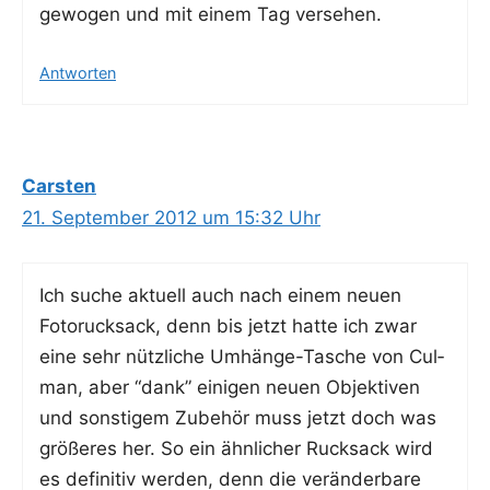
gewo­gen und mit einem Tag versehen.
Antworten
Carsten
21. September 2012 um 15:32 Uhr
Ich suche aktu­ell auch nach einem neu­en
Foto­ruck­sack, denn bis jetzt hat­te ich zwar
eine sehr nütz­li­che Umhän­ge-Tasche von Cul­
man, aber “dank” eini­gen neu­en Objek­ti­ven
und sons­ti­gem Zube­hör muss jetzt doch was
grö­ße­res her. So ein ähn­li­cher Ruck­sack wird
es defi­ni­tiv wer­den, denn die ver­än­der­ba­re