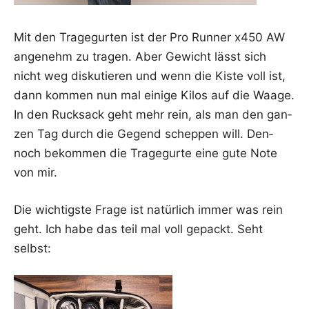
Mit den Tra­ge­gur­ten ist der Pro Run­ner x450 AW
ange­nehm zu tra­gen. Aber Gewicht lässt sich
nicht weg dis­ku­tie­ren und wenn die Kis­te voll ist,
dann kom­men nun mal eini­ge Kilos auf die Waa­ge.
In den Ruck­sack geht mehr rein, als man den gan­
zen Tag durch die Gegend schep­pen will. Den­
noch bekom­men die Tra­ge­gur­te eine gute Note
von mir.
Die wich­tigs­te Fra­ge ist natür­lich immer was rein
geht. Ich habe das teil mal voll gepackt. Seht
selbst: