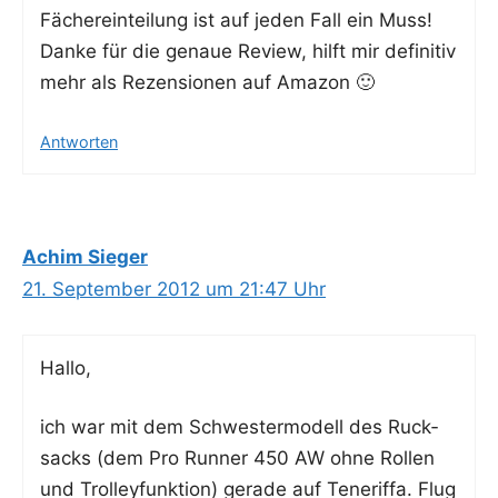
Fächer­ein­tei­lung ist auf jeden Fall ein Muss!
Dan­ke für die genaue Review, hilft mir defi­ni­tiv
mehr als Rezen­sio­nen auf Amazon 🙂
Antworten
Achim Sieger
21. September 2012 um 21:47 Uhr
Hal­lo,
ich war mit dem Schwes­ter­mo­dell des Ruck­
sacks (dem Pro Run­ner 450 AW ohne Rol­len
und Trol­ley­funk­ti­on) gera­de auf Tene­rif­fa. Flug