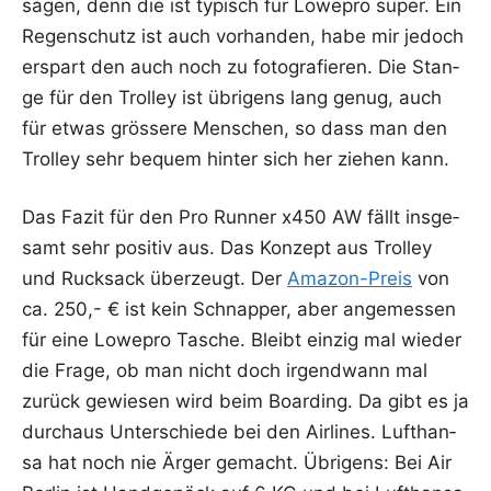
sagen, denn die ist typisch für Lowe­pro super. Ein
Regen­schutz ist auch vor­han­den, habe mir jedoch
erspart den auch noch zu foto­gra­fie­ren. Die Stan­
ge für den Trol­ley ist übri­gens lang genug, auch
für etwas grös­se­re Men­schen, so dass man den
Trol­ley sehr bequem hin­ter sich her zie­hen kann.
Das Fazit für den Pro Run­ner x450 AW fällt ins­ge­
samt sehr posi­tiv aus. Das Kon­zept aus Trol­ley
und Ruck­sack über­zeugt. Der
Ama­zon-Preis
von
ca. 250,- € ist kein Schnap­per, aber ange­mes­sen
für eine Lowe­pro Tasche. Bleibt ein­zig mal wie­der
die Fra­ge, ob man nicht doch irgend­wann mal
zurück gewie­sen wird beim Boar­ding. Da gibt es ja
durch­aus Unter­schie­de bei den Air­lines. Luft­han­
sa hat noch nie Ärger gemacht. Übri­gens: Bei Air