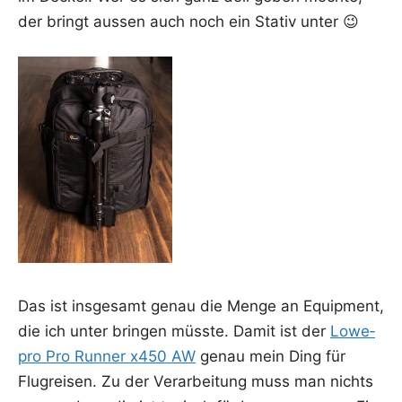
der bringt aus­sen auch noch ein Sta­tiv unter 😉
Das ist ins­ge­samt genau die Men­ge an Equip­ment,
die ich unter brin­gen müss­te. Damit ist der
Lowe­
pro Pro Run­ner x450 AW
genau mein Ding für
Flug­rei­sen. Zu der Ver­ar­bei­tung muss man nichts