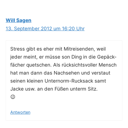
Will Sagen
13. September 2012 um 16:20 Uhr
Stress gibt es eher mit Mit­rei­sen­den, weil
jeder meint, er müs­se son Ding in die Gepäck­
fä­cher quet­schen. Als rück­sichts­vol­ler Mensch
hat man dann das Nach­se­hen und ver­staut
sei­nen klei­nen Unter­norm-Ruck­sack samt
Jacke usw. an den Füßen unterm Sitz.
😉
Antworten