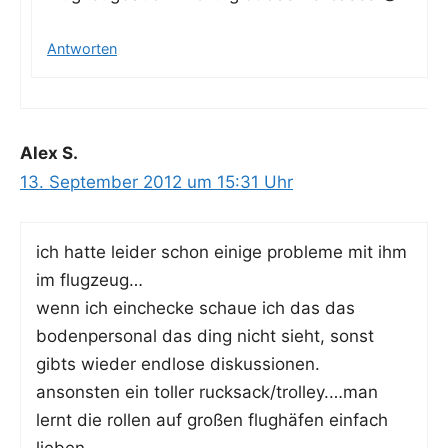
Antworten
Alex S.
13. September 2012 um 15:31 Uhr
ich hat­te lei­der schon eini­ge pro­ble­me mit ihm
im flugzeug…
wenn ich ein­che­cke schaue ich das das
boden­per­so­nal das ding nicht sieht, sonst
gibts wie­der end­lo­se diskussionen.
ansons­ten ein tol­ler rucksack/trolley.…man
lernt die rol­len auf gro­ßen flug­hä­fen ein­fach