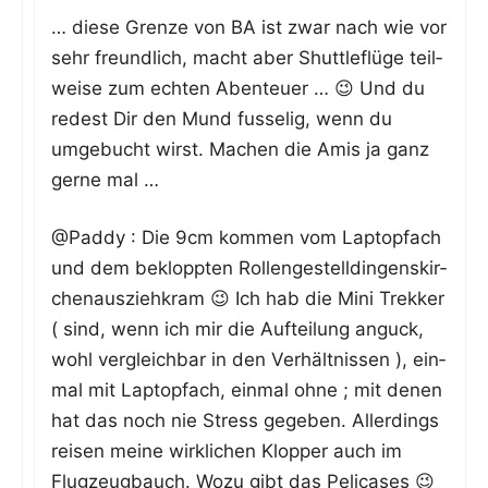
… die­se Gren­ze von BA ist zwar nach wie vor
sehr freund­lich, macht aber Shut­tle­flü­ge teil­
wei­se zum ech­ten Aben­teu­er … 😉 Und du
redest Dir den Mund fus­se­lig, wenn du
umge­bucht wirst. Machen die Amis ja ganz
ger­ne mal …
@Paddy : Die 9cm kom­men vom Lap­top­f­ach
und dem beklopp­ten Rol­len­ge­stell­din­gens­kir­
chen­aus­zieh­kram 😉 Ich hab die Mini Trek­ker
( sind, wenn ich mir die Auf­tei­lung anguck,
wohl ver­gleich­bar in den Ver­hält­nis­sen ), ein­
mal mit Lap­top­f­ach, ein­mal ohne ; mit denen
hat das noch nie Stress gege­ben. Aller­dings
rei­sen mei­ne wirk­li­chen Klop­per auch im
Flug­zeug­bauch. Wozu gibt das Pelicases 😉