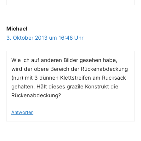
Michael
3. Oktober 2013 um 16:48 Uhr
Wie ich auf ande­ren Bil­der gese­hen habe,
wird der obe­re Bereich der Rücken­ab­de­ckung
(nur) mit 3 dün­nen Klett­strei­fen am Ruck­sack
gehal­ten. Hält die­ses gra­zi­le Kon­strukt die
Rückenabdeckung?
Antworten