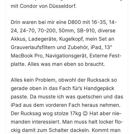
mit Con­dor von Düsseldorf.
Drin waren bei mir eine D800 mit 16-35, 14-
24, 24-70, 70-200, 50mm, SB-910, diver­se
Akkus, Lade­ge­rä­te, Kugel­kopf, mein Set an
Grau­ver­laufs­fil­tern und Zube­hör, iPad, 13″
Mac­Book Pro, Navi­ga­ti­ons­ge­rät, Exter­ne Fest­
plat­te. Alles was man eben so braucht.
Alles kein Pro­blem, obwohl der Ruck­sack so
gera­de oben in das Fach für’s Hand­ge­päck
pass­te. Da muss­te ich was quet­schen und das
iPad aus dem vor­de­ren Fach her­aus neh­men.
Der Ruck­sag wog stol­ze 17kg 😉 Hat aber nie­
man­den inter­es­siert. Man muss halt locker flo­
ckig damit zum Schal­ter dackeln. Kommt man