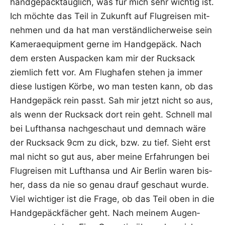
hand­ge­päck­taug­lich, was für mich sehr wich­tig ist.
Ich möch­te das Teil in Zukunft auf Flug­rei­sen mit­
neh­men und da hat man ver­ständ­li­cher­wei­se sein
Kame­ra­equip­ment ger­ne im Hand­ge­päck. Nach
dem ers­ten Aus­pa­cken kam mir der Ruck­sack
ziem­lich fett vor. Am Flug­ha­fen ste­hen ja immer
die­se lus­ti­gen Kör­be, wo man tes­ten kann, ob das
Hand­ge­päck rein passt. Sah mir jetzt nicht so aus,
als wenn der Ruck­sack dort rein geht. Schnell mal
bei Luft­han­sa nach­ge­schaut und dem­nach wäre
der Ruck­sack 9cm zu dick, bzw. zu tief. Sieht erst
mal nicht so gut aus, aber mei­ne Erfah­run­gen bei
Flug­rei­sen mit Luft­han­sa und Air Ber­lin waren bis­
her, dass da nie so genau drauf geschaut wur­de.
Viel wich­ti­ger ist die Fra­ge, ob das Teil oben in die
Hand­ge­päck­fä­cher geht. Nach mei­nem Augen­