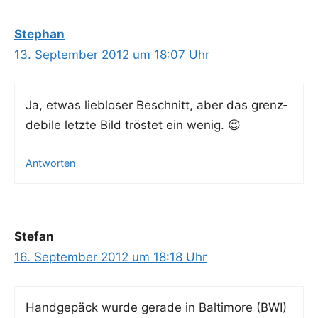
Stephan
13. September 2012 um 18:07 Uhr
Ja, etwas lieb­lo­ser Beschnitt, aber das grenz­
de­bi­le letz­te Bild trös­tet ein wenig. 😉
Antworten
Stefan
16. September 2012 um 18:18 Uhr
Hand­ge­päck wur­de gera­de in Bal­ti­more (BWI)