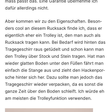
mass passt das. Eine Garan­tie über­neh­me ich
dafür aller­dings nicht.
Aber kom­men wir zu den Eigen­schaf­ten. Beson­
ders cool an die­sem Ruck­sack fin­de ich, dass er
eigent­lich eher ein Trol­ley ist, den man auch als
Ruck­sack tra­gen kann. Bei Bedarf wird hin­ten das
Tra­ge­ge­schirr raus getü­delt und schon kann man
den Trol­ley über Stock und Stein tra­gen. Hat man
wie­der glat­ten Boden unter den Füßen fährt man
ein­fach die Stan­ge aus und zieht den Hacken­por­
sche hin­ter sich her. Dazu soll­te man jedoch das
Tra­ge­ge­schirr wie­der ver­pa­cken, da es sonst die
gan­ze Zeit über den Boden schleift. Ich wür­de eh
am meis­ten die Trol­ley­funk­ti­on verwenden.