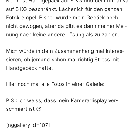
Ber­lin ist Hand­ge­päck auf 6 KG und bei Luft­han­sa
auf 8 KG beschränkt. Lächer­lich für den gan­zen
Foto­krem­pel. Bis­her wur­de mein Gepäck noch
nicht gewo­gen, aber da gibt es dann mei­ner Mei­
nung nach kei­ne ande­re Lösung als zu zahlen.
Mich wür­de in dem Zusam­men­hang mal Inter­es­
sie­ren, ob jemand schon mal rich­tig Stress mit
Hand­ge­päck hatte.
Hier noch mal alle Fotos in einer Galerie:
P.S.: Ich weiss, dass mein Kame­ra­dis­play ver­
schmiert ist 😉
[nggal­lery id=107]