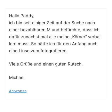
Hal­lo Paddy,
ich bin seit eini­ger Zeit auf der Suche nach
einer bezahl­ba­ren M und befürch­te, dass ich
dafür zunächst mal alle mei­ne „Kör­ner“ ver­bal­
lern muss. So hät­te ich für den Anfang auch
eine Lin­se zum fotografieren.
Vie­le Grü­ße und einen guten Rutsch,
Micha­el
Antworten