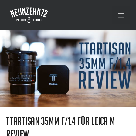
Zum
Inhalt
Menü
springen
TTArtisan 35mm f/1.4 für Leica M
Review