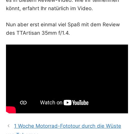
es in die­sem Review-Video. Wie Ihr teil­neh­men
könnt, erfahrt Ihr natür­lich im Video.
Nun aber erst ein­mal viel Spaß mit dem Review
des TTAr­ti­san 35mm f/1.4.
1 Woche Motorrad-Fototour durch die Wüste