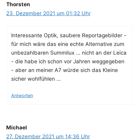
Thorsten
23. Dezember 2021 um 01:32 Uhr
Inter­es­san­te Optik, sau­be­re Repor­ta­ge­bil­der -
für mich wäre das eine ech­te Alter­na­ti­ve zum
unbe­zahl­ba­ren Sum­mi­lux … nicht an der Lei­ca
- die habe ich schon vor Jah­ren weg­ge­ge­ben
- aber an mei­ner A7 wür­de sich das Klei­ne
sicher wohlfühlen …
Antworten
Michael
27. Dezember 2021 um 14:36 Uhr