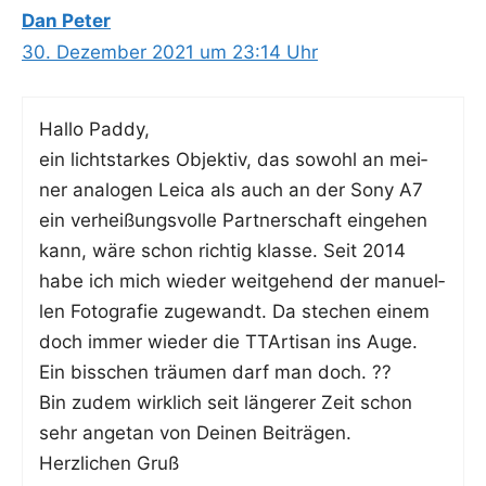
Dan Peter
30. Dezember 2021 um 23:14 Uhr
Hal­lo Paddy,
ein licht­star­kes Objek­tiv, das sowohl an mei­
ner ana­lo­gen Lei­ca als auch an der Sony A7
ein ver­hei­ßungs­vol­le Part­ner­schaft ein­ge­hen
kann, wäre schon rich­tig klas­se. Seit 2014
habe ich mich wie­der weit­ge­hend der manu­el­
len Foto­gra­fie zuge­wandt. Da ste­chen einem
doch immer wie­der die TTAr­ti­san ins Auge.
Ein biss­chen träu­men darf man doch. ??
Bin zudem wirk­lich seit län­ge­rer Zeit schon
sehr ange­tan von Dei­nen Beiträgen.
Herz­li­chen Gruß