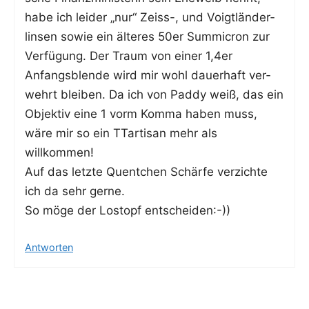
habe ich lei­der „nur“ Zeiss-, und Voigt­län­der­
lin­sen sowie ein älte­res 50er Sum­mi­cron zur
Ver­fü­gung. Der Traum von einer 1,4er
Anfangs­blen­de wird mir wohl dau­er­haft ver­
wehrt blei­ben. Da ich von Pad­dy weiß, das ein
Objek­tiv eine 1 vorm Kom­ma haben muss,
wäre mir so ein TTar­ti­san mehr als
willkommen!
Auf das letz­te Quent­chen Schär­fe ver­zich­te
ich da sehr gerne.
So möge der Los­topf entscheiden:-))
Antworten