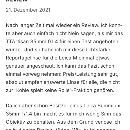
21. Dezember 2021
Nach lan­ger Zeit mal wie­der ein Review. Ich konn­
te aber auch ein­fach nicht Nein sagen, als mir das
TTAr­ti­san 35 mm f/1.4 für einen Test ange­bo­ten
wur­de. Und so habe ich mir die­se licht­star­ke
Repor­ta­ge­lin­se für die Lei­ca M ein­mal etwas
genau­er ange­schaut. Ich kann das Fazit schon
ein­mal vor­weg neh­men: Preis/Leistung sehr gut,
abso­lut emp­feh­lens­wer­te Lin­se für alle, die nicht
zur “Koh­le spielt kei­ne Rolle”-Fraktion gehören.
Da ich aber schon Besit­zer eines Lei­ca Sum­mi­lux
35mm f/1.4 bin macht es für mich wenig Sinn das
Objek­tiv zu behal­ten. Aus dem Grund ver­lo­se ich