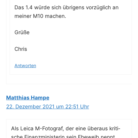
Das 1.4 wür­de sich übri­gens vor­züg­lich an
mei­ner M10 machen.
Grü­ße
Chris
Antworten
Matthias Hampe
22. Dezember 2021 um 22:51 Uhr
Als Lei­ca M-Foto­graf, der eine über­aus kri­ti­
sche Finanz­mi­nis­te­rin sein Ehe­weib nennt,