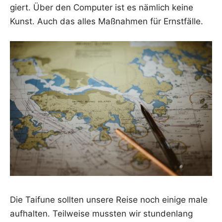
giert. Über den Com­pu­ter ist es näm­lich kei­ne
Kunst. Auch das alles Maß­nah­men für Ernstfälle.
Die Tai­fu­ne soll­ten unse­re Rei­se noch eini­ge male
auf­hal­ten. Teil­wei­se muss­ten wir stun­den­lang