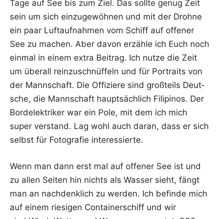
Tage auf See bis zum Ziel. Das soll­te genug Zeit
sein um sich ein­zu­ge­wöh­nen und mit der Droh­ne
ein paar Luft­auf­nah­men vom Schiff auf offe­ner
See zu machen. Aber davon erzäh­le ich Euch noch
ein­mal in einem extra Bei­trag. Ich nut­ze die Zeit
um über­all rein­zu­schnüf­feln und für Por­traits von
der Mann­schaft. Die Offi­zie­re sind groß­teils Deut­
sche, die Mann­schaft haupt­säch­lich Fili­pi­nos. Der
Bord­elek­tri­ker war ein Pole, mit dem ich mich
super ver­stand. Lag wohl auch dar­an, dass er sich
selbst für Foto­gra­fie interessierte.
Wenn man dann erst mal auf offe­ner See ist und
zu allen Sei­ten hin nichts als Was­ser sieht, fängt
man an nach­denk­lich zu wer­den. Ich befin­de mich
auf einem rie­si­gen Con­tai­ner­schiff und wir