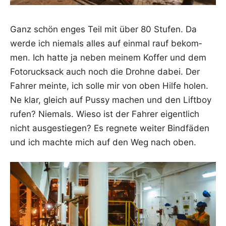
Ganz schön enges Teil mit über 80 Stu­fen. Da
wer­de ich nie­mals alles auf ein­mal rauf bekom­
men. Ich hat­te ja neben mei­nem Kof­fer und dem
Foto­ruck­sack auch noch die Droh­ne dabei. Der
Fah­rer mein­te, ich sol­le mir von oben Hil­fe holen.
Ne klar, gleich auf Pus­sy machen und den Lift­boy
rufen? Nie­mals. Wie­so ist der Fah­rer eigent­lich
nicht aus­ge­stie­gen? Es reg­ne­te wei­ter Bind­fä­den
und ich mach­te mich auf den Weg nach oben.