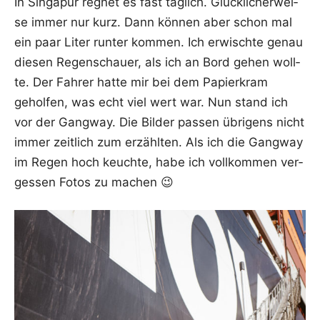
In Sin­ga­pur reg­net es fast täg­lich. Glück­li­cher­wei­
se immer nur kurz. Dann kön­nen aber schon mal
ein paar Liter run­ter kom­men. Ich erwisch­te genau
die­sen Regen­schau­er, als ich an Bord gehen woll­
te. Der Fah­rer hat­te mir bei dem Papier­kram
gehol­fen, was echt viel wert war. Nun stand ich
vor der Gang­way. Die Bil­der pas­sen übri­gens nicht
immer zeit­lich zum erzähl­ten. Als ich die Gang­way
im Regen hoch keuch­te, habe ich voll­kom­men ver­
ges­sen Fotos zu machen 😉