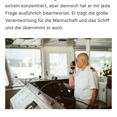
extrem kon­zen­triert, aber den­noch hat er mir jede
Fra­ge aus­führ­lich beant­wor­tet. Er trägt die gro­ße
Ver­ant­wor­tung für die Mann­schaft und das Schiff
und die über­nimmt er auch.