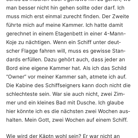
man bes­ser nicht hin gehen soll­te oder darf. Ich
muss mich erst ein­mal zurecht fin­den. Der Zwei­te
führ­te mich auf mei­ne Kam­mer. Ich hat­te damit
gerech­net in einem Eta­gen­bett in einer 4-Mann-
Koje zu näch­ti­gen. Wenn ein Schiff unter deut­
scher Flag­ge fah­ren will, muss es gewis­se Stan­
dards erfül­len. Dazu gehört auch, dass jeder an
Bord eine eige­ne Kam­mer hat. Als ich das Schild
“Owner” vor mei­ner Kam­mer sah, atme­te ich auf.
Die Kabi­ne des Schiffs­eig­ners kann doch nicht die
schlech­tes­te sein. War sie auch nicht, zwei Zim­
mer und ein klei­nes Bad mit Dusche. Ich glau­be
hier könn­te ich es die nächs­ten zwei Wochen aus­
hal­ten. Mein Gott, zwei Wochen auf einem Schiff.
Wie wird der Käptn wohl sein? Er war nicht an