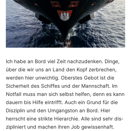
Ich habe an Bord viel Zeit nach­zu­den­ken. Din­ge,
über die wir uns an Land den Kopf zer­bre­chen,
wer­den hier unwich­tig. Obers­tes Gebot ist die
Sicher­heit des Schif­fes und der Mann­schaft. Im
Not­fall muss man sich selbst hel­fen, denn es kann
dau­ern bis Hil­fe ein­trifft. Auch ein Grund für die
Dis­zi­plin und den Umgangs­ton an Bord. Hier
herrscht eine strik­te Hier­ar­chie. Alle sind sehr dis­
zi­pli­niert und machen ihren Job gewis­sen­haft.