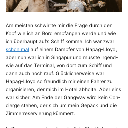
Am meis­ten schwirr­te mir die Fra­ge durch den
Kopf wie ich an Bord emp­fan­gen wer­de und wie
ich über­haupt auf’s Schiff kom­me. Ich war zwar
schon mal
auf einem Damp­fer von Hapag-Lloyd,
aber nun war ich in Sin­ga­pur und muss­te irgend­
wie auf das Ter­mi­nal, von dort zum Schiff und
dann auch noch rauf. Glück­li­cher­wei­se war
Hapag-Lloyd so freund­lich mir einen Fah­rer zu
orga­ni­sie­ren, der mich im Hotel abhol­te. Aber eins
war sicher: Am Ende der Gang­way wird kein Con­
cier­ge ste­hen, der sich um mein Gepäck und die
Zim­mer­re­ser­vie­rung kümmert.