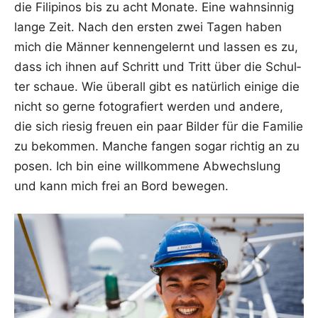
die Fili­pi­nos bis zu acht Mona­te. Eine wahn­sin­nig
lan­ge Zeit. Nach den ers­ten zwei Tagen haben
mich die Män­ner ken­nen­ge­lernt und las­sen es zu,
dass ich ihnen auf Schritt und Tritt über die Schul­
ter schaue. Wie über­all gibt es natür­lich eini­ge die
nicht so ger­ne foto­gra­fiert wer­den und ande­re,
die sich rie­sig freu­en ein paar Bil­der für die Fami­lie
zu bekom­men. Man­che fan­gen sogar rich­tig an zu
posen. Ich bin eine will­kom­me­ne Abwechs­lung
und kann mich frei an Bord bewegen.