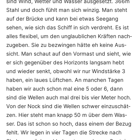
sind Wind, Wet­ter und Was­ser aus­ge­setzt. 366m
Stahl und doch fühlt man sich win­zig. Man steht
auf der Brü­cke und kann bei etwas See­gang
sehen, wie sich das Schiff in sich ver­dreht. Es ist
alles fle­xi­bel, um den unglaub­li­chen Kräf­ten nach­
zu­ge­ben. Sie zu bezwin­gen hät­te eh kei­ne Aus­
sicht. Man schaut auf den Vor­mast und sieht, wie
er sich gegen­über des Hori­zonts lang­sam hebt
und wie­der senkt, obwohl wir nur Wind­stär­ke 3
haben, ein lau­es Lüft­chen. An man­chen Tagen
haben wir auch schon mal eine 5 oder 6, dann
sind die Wel­len auch mal drei bis vier Meter hoch.
Von der Nock sind die Wel­len schwer ein­zu­schät­
zen. Hier steht man knapp 50 m über dem Was­
ser. Das ist schon so hoch, dass einem der Bezug
fehlt. Wir legen in vier Tagen die Stre­cke nach