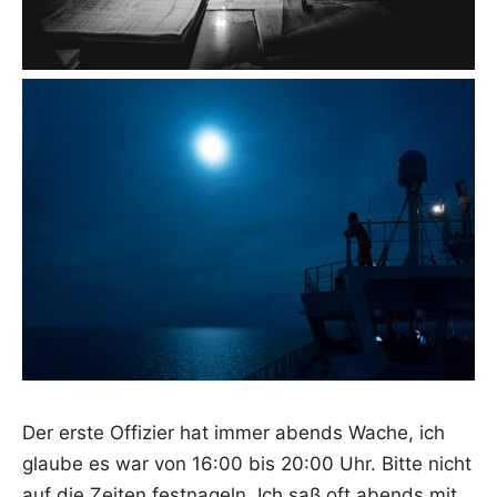
Der ers­te Offi­zier hat immer abends Wache, ich
glau­be es war von 16:00 bis 20:00 Uhr. Bit­te nicht
auf die Zei­ten fest­na­geln. Ich saß oft abends mit