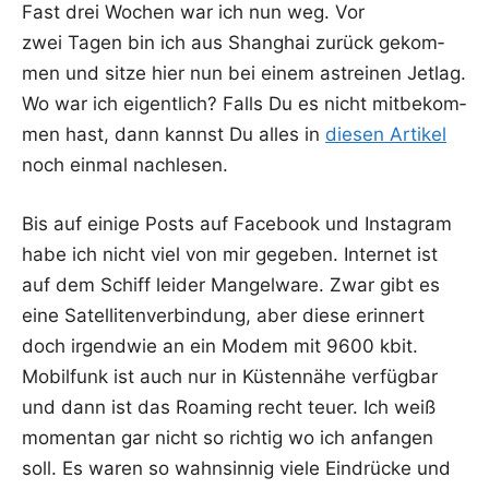
Fast drei Wochen war ich nun weg. Vor
zwei Tagen bin ich aus Shang­hai zurück gekom­
men und sit­ze hier nun bei einem ast­rei­nen Jet­lag.
Wo war ich eigent­lich? Falls Du es nicht mit­be­kom­
men hast, dann kannst Du alles in
die­sen Arti­kel
noch ein­mal nachlesen.
Bis auf eini­ge Posts auf Face­book und Insta­gram
habe ich nicht viel von mir gege­ben. Inter­net ist
auf dem Schiff lei­der Man­gel­wa­re. Zwar gibt es
eine Satel­li­ten­ver­bin­dung, aber die­se erin­nert
doch irgend­wie an ein Modem mit 9600 kbit.
Mobil­funk ist auch nur in Küs­ten­nä­he ver­füg­bar
und dann ist das Roa­ming recht teu­er. Ich weiß
momen­tan gar nicht so rich­tig wo ich anfan­gen
soll. Es waren so wahn­sin­nig vie­le Ein­drü­cke und