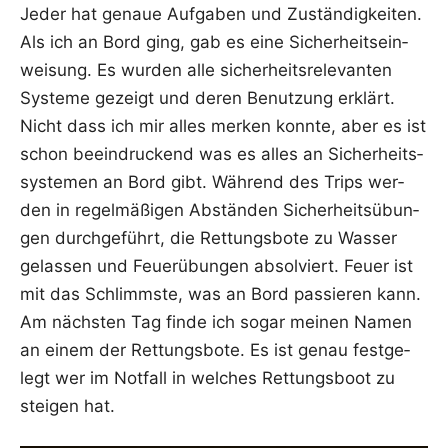
Jeder hat genaue Auf­ga­ben und Zustän­dig­kei­ten.
Als ich an Bord ging, gab es eine Sicher­heits­ein­
wei­sung. Es wur­den alle sicher­heits­re­le­van­ten
Sys­te­me gezeigt und deren Benut­zung erklärt.
Nicht dass ich mir alles mer­ken konn­te, aber es ist
schon beein­dru­ckend was es alles an Sicher­heits­
sys­te­men an Bord gibt. Wäh­rend des Trips wer­
den in regel­mä­ßi­gen Abstän­den Sicher­heits­übun­
gen durch­ge­führt, die Ret­tungs­bo­te zu Was­ser
gelas­sen und Feu­er­übun­gen absol­viert. Feu­er ist
mit das Schlimms­te, was an Bord pas­sie­ren kann.
Am nächs­ten Tag fin­de ich sogar mei­nen Namen
an einem der Ret­tungs­bo­te. Es ist genau fest­ge­
legt wer im Not­fall in wel­ches Ret­tungs­boot zu
stei­gen hat.