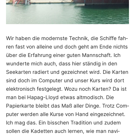
Wir haben die moderns­te Tech­nik, die Schif­fe fah­
ren fast von allei­ne und doch geht am Ende nichts
über die Erfah­rung einer guten Mann­schaft. Ich
wun­der­te mich auch, dass hier stän­dig in den
See­kar­ten radiert und gezeich­net wird. Die Kar­ten
sind doch im Com­pu­ter und unser Kurs wird dort
elek­tro­nisch fest­ge­legt. Wozu noch Kar­ten? Da ist
man bei Hapag-Lloyd etwas alt­mo­disch. Die
Papier­kar­te bleibt das Maß aller Din­ge. Trotz Com­
pu­ter wer­den alle Kur­se von Hand ein­ge­zeich­net.
Ich mag das. Ein biss­chen Tra­di­ti­on und zudem
sol­len die Kadet­ten auch ler­nen, wie man navi­