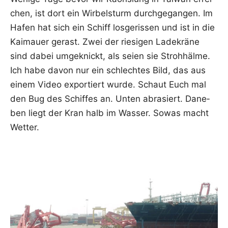
chen, ist dort ein Wir­bel­sturm durch­ge­gan­gen. Im
Hafen hat sich ein Schiff los­ge­ris­sen und ist in die
Kai­mau­er gerast. Zwei der rie­si­gen Lade­krä­ne
sind dabei umge­knickt, als sei­en sie Stroh­häl­me.
Ich habe davon nur ein schlech­tes Bild, das aus
einem Video expor­tiert wur­de. Schaut Euch mal
den Bug des Schif­fes an. Unten abra­siert. Dane­
ben liegt der Kran halb im Was­ser. Sowas macht
Wetter.