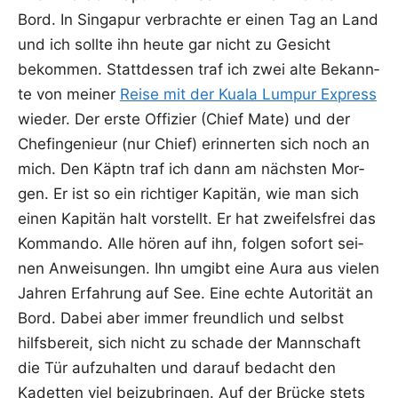
Bord. In Sin­ga­pur ver­brach­te er einen Tag an Land
und ich soll­te ihn heu­te gar nicht zu Gesicht
bekom­men. Statt­des­sen traf ich zwei alte Bekann­
te von mei­ner
Rei­se mit der Kua­la Lum­pur Express
wie­der. Der ers­te Offi­zier (Chief Mate) und der
Chef­inge­nieur (nur Chief) erin­ner­ten sich noch an
mich. Den Käptn traf ich dann am nächs­ten Mor­
gen. Er ist so ein rich­ti­ger Kapi­tän, wie man sich
einen Kapi­tän halt vor­stellt. Er hat zwei­fels­frei das
Kom­man­do. Alle hören auf ihn, fol­gen sofort sei­
nen Anwei­sun­gen. Ihn umgibt eine Aura aus vie­len
Jah­ren Erfah­rung auf See. Eine ech­te Auto­ri­tät an
Bord. Dabei aber immer freund­lich und selbst
hilfs­be­reit, sich nicht zu scha­de der Mann­schaft
die Tür auf­zu­hal­ten und dar­auf bedacht den
Kadet­ten viel bei­zu­brin­gen. Auf der Brü­cke stets