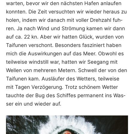
war­ten, bevor wir den nächs­ten Hafen anlau­fen
konn­ten. Die Zeit ver­such­ten wir wie­der her­aus zu
holen, indem wir danach mit vol­ler Dreh­zahl fuh­
ren. Ja nach Wind und Strö­mung kamen wir dann
auf ca. 22 kn. Aber wir hat­ten Glück, wur­den von
Tai­fu­nen ver­schont. Beson­ders fas­zi­niert haben
mich die Aus­wir­kun­gen auf das Meer. Obwohl es
teil­wei­se wind­still war, hat­ten wir See­gang mit
Wel­len von meh­re­ren Metern. Schwell der von den
Tai­fu­nen kam. Aus­läu­fer des Wet­ters, teil­wei­se
mit Tagen Ver­zö­ge­rung. Trotz schö­nem Wet­ter
tauch­te der Bug des Schif­fes per­ma­nent ins Was­
ser ein und wie­der auf.