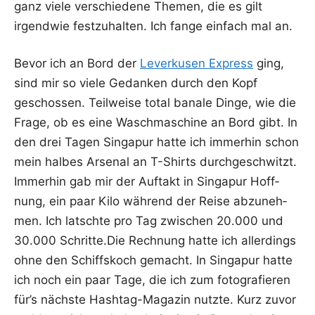
ganz vie­le ver­schie­de­ne The­men, die es gilt
irgend­wie fest­zu­hal­ten. Ich fan­ge ein­fach mal an.
Bevor ich an Bord der
Lever­ku­sen Express
ging,
sind mir so vie­le Gedan­ken durch den Kopf
geschos­sen. Teil­wei­se total bana­le Din­ge, wie die
Fra­ge, ob es eine Wasch­ma­schi­ne an Bord gibt. In
den drei Tagen Sin­ga­pur hat­te ich immer­hin schon
mein hal­bes Arse­nal an T-Shirts durch­ge­schwitzt.
Immer­hin gab mir der Auf­takt in Sin­ga­pur Hoff­
nung, ein paar Kilo wäh­rend der Rei­se abzu­neh­
men. Ich latsch­te pro Tag zwi­schen 20.000 und
30.000 Schritte.Die Rech­nung hat­te ich aller­dings
ohne den Schiffs­koch gemacht. In Sin­ga­pur hat­te
ich noch ein paar Tage, die ich zum foto­gra­fie­ren
für’s nächs­te Hash­tag-Maga­zin nutz­te. Kurz zuvor