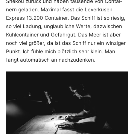
She­kou zurück und haben tau­sen­de von Con­tai­
nern gela­den. Maxi­mal fasst die Lever­ku­sen
Express 13.200 Con­tai­ner. Das Schiff ist so rie­sig,
so viel Ladung, unglaub­li­che Wer­te, dazwi­schen
Kühl­con­tai­ner und Gefahr­gut. Das Meer ist aber
noch viel grö­ßer, da ist das Schiff nur ein win­zi­ger
Punkt. Ich füh­le mich plötz­lich sehr klein. Man
fängt auto­ma­tisch an nachzudenken.