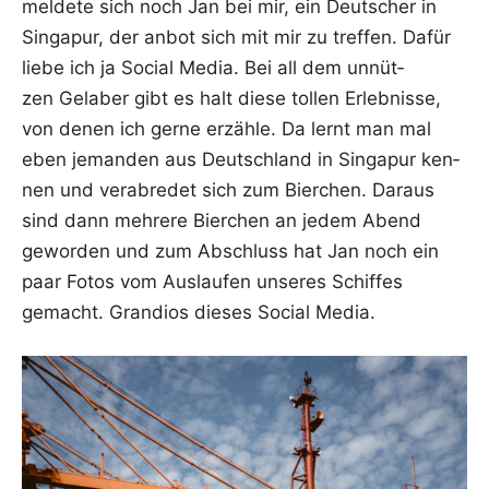
mel­de­te sich noch Jan bei mir, ein Deut­scher in
Sin­ga­pur, der anbot sich mit mir zu tref­fen. Dafür
lie­be ich ja Social Media. Bei all dem unnüt­
zen Gela­ber gibt es halt die­se tol­len Erleb­nis­se,
von denen ich ger­ne erzäh­le. Da lernt man mal
eben jeman­den aus Deutsch­land in Sin­ga­pur ken­
nen und ver­ab­re­det sich zum Bier­chen. Dar­aus
sind dann meh­re­re Bier­chen an jedem Abend
gewor­den und zum Abschluss hat Jan noch ein
paar Fotos vom Aus­lau­fen unse­res Schif­fes
gemacht. Gran­di­os die­ses Social Media.