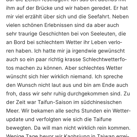
ihm auf der Brü­cke und wir haben gere­det. Er hat
mir viel erzählt über sich und die See­fahrt. Neben
vie­len schö­nen Erleb­nis­sen sind da aber auch
sehr trau­ri­ge Geschich­ten bei von See­leu­ten, die
an Bord bei schlech­tem Wet­ter ihr Leben ver­lo­
ren haben. Ich hat­te mir ja irgend­wie gewünscht
auch so ein paar rich­tig kras­se Schlecht­wet­ter­fo­
tos machen zu kön­nen. Aber schlech­tes Wet­ter
wünscht sich hier wirk­lich nie­mand. Ich spre­che
den Wunsch nicht laut aus und bin am Ende auch
froh, dass wir sehr ruhig durch­ge­kom­men sind. Zu
der Zeit war Tai­fun-Sai­son im süd­chi­ne­si­schen
Meer. Wir beka­men alle sechs Stun­den ein Wet­ter­
up­date und ver­folg­ten wie sich die Tai­fu­ne
beweg­ten. Da will man nicht wirk­lich rein kom­men.
Weni­ge Tage bevor wir Kaoh­si­ung in Tai­wan errei­