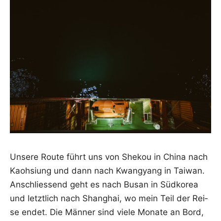
Unse­re Rou­te führt uns von She­kou in Chi­na nach
Kaoh­si­ung und dann nach Kwan­gyang in Tai­wan.
Anschlies­send geht es nach Bus­an in Süd­ko­rea
und letzt­lich nach Shang­hai, wo mein Teil der Rei­
se endet. Die Män­ner sind vie­le Mona­te an Bord,