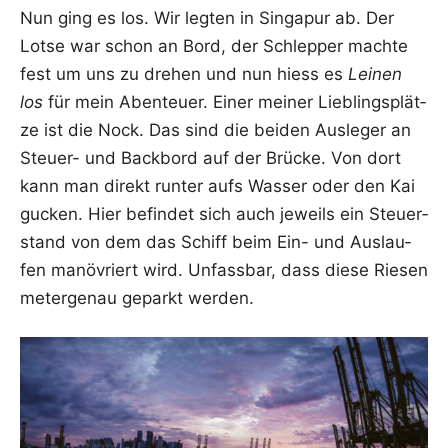
Nun ging es los. Wir leg­ten in Sin­ga­pur ab. Der
Lot­se war schon an Bord, der Schlep­per mach­te
fest um uns zu dre­hen und nun hiess es
Lei­nen
los
für mein Aben­teu­er. Einer mei­ner Lieb­lings­plät­
ze ist die Nock. Das sind die bei­den Aus­le­ger an
Steu­er- und Back­bord auf der Brü­cke. Von dort
kann man direkt run­ter aufs Was­ser oder den Kai
gucken. Hier befin­det sich auch jeweils ein Steu­er­
stand von dem das Schiff beim Ein- und Aus­lau­
fen manö­vriert wird. Unfass­bar, dass die­se Rie­sen
meter­ge­nau geparkt werden.