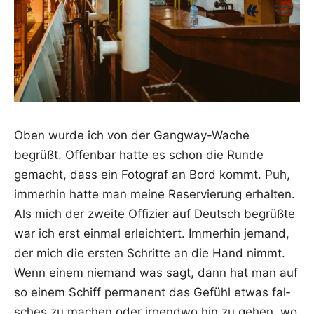
Oben wur­de ich von der Gang­way-Wache
begrüßt. Offen­bar hat­te es schon die Run­de
gemacht, dass ein Foto­graf an Bord kommt. Puh,
immer­hin hat­te man mei­ne Reser­vie­rung erhal­ten.
Als mich der zwei­te Offi­zier auf Deutsch begrüß­te
war ich erst ein­mal erleich­tert. Immer­hin jemand,
der mich die ers­ten Schrit­te an die Hand nimmt.
Wenn einem nie­mand was sagt, dann hat man auf
so einem Schiff per­ma­nent das Gefühl etwas fal­
sches zu machen oder irgend­wo hin zu gehen, wo