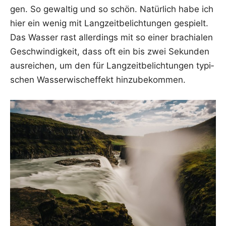
gen. So gewal­tig und so schön. Natür­lich habe ich
hier ein wenig mit Lang­zeit­be­lich­tun­gen gespielt.
Das Was­ser rast aller­dings mit so einer bra­chia­len
Geschwin­dig­keit, dass oft ein bis zwei Sekun­den
aus­rei­chen, um den für Lang­zeit­be­lich­tun­gen typi­
schen Was­ser­wisch­ef­fekt hinzubekommen.