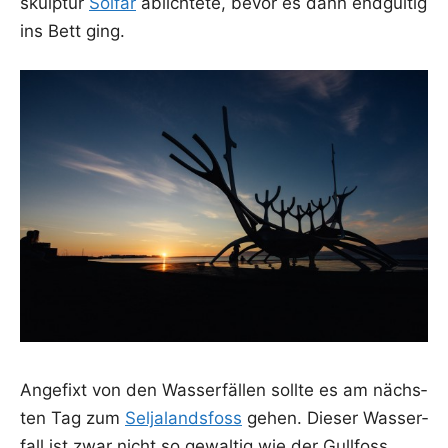
skulp­tur
Sól­far
ablich­te­te, bevor es dann end­gül­tig
ins Bett ging.
Ange­fixt von den Was­ser­fäl­len soll­te es am nächs­
ten Tag zum
Sel­ja­lands­foss
gehen. Die­ser Was­ser­
fall ist zwar nicht so gewal­tig wie der Gull­foss,