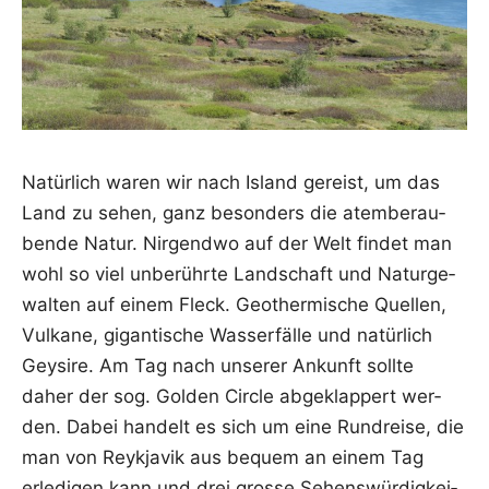
Natür­lich waren wir nach Island gereist, um das
Land zu sehen, ganz beson­ders die atem­be­rau­
ben­de Natur. Nir­gend­wo auf der Welt fin­det man
wohl so viel unbe­rühr­te Land­schaft und Natur­ge­
wal­ten auf einem Fleck. Geo­ther­mi­sche Quel­len,
Vul­ka­ne, gigan­ti­sche Was­ser­fäl­le und natür­lich
Gey­si­re. Am Tag nach unse­rer Ankunft soll­te
daher der sog. Gol­den Cir­cle abge­klap­pert wer­
den. Dabei han­delt es sich um eine Rund­rei­se, die
man von Reykja­vik aus bequem an einem Tag
erle­di­gen kann und drei gros­se Sehens­wür­dig­kei­