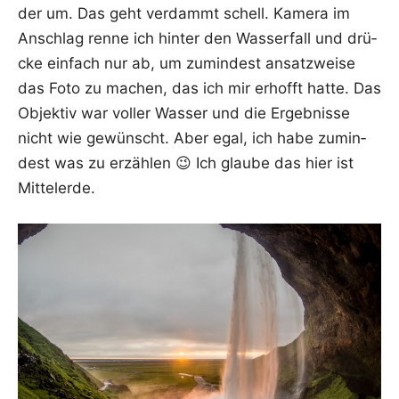
der um. Das geht ver­dammt schell. Kame­ra im
Anschlag ren­ne ich hin­ter den Was­ser­fall und drü­
cke ein­fach nur ab, um zumin­dest ansatz­wei­se
das Foto zu machen, das ich mir erhofft hat­te. Das
Objek­tiv war vol­ler Was­ser und die Ergeb­nis­se
nicht wie gewünscht. Aber egal, ich habe zumin­
dest was zu erzäh­len 😉 Ich glau­be das hier ist
Mittelerde.