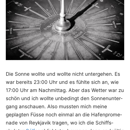
Die Son­ne woll­te und woll­te nicht unter­ge­hen. Es
war bereits 23:00 Uhr und es fühl­te sich an, wie
17:00 Uhr am Nach­mit­tag. Aber das Wet­ter war zu
schön und ich woll­te unbe­dingt den Son­nen­un­ter­
gang anschau­en. Also muss­ten mich mei­ne
geplag­ten Füs­se noch ein­mal an die Hafen­pro­me­
na­de von Reykja­vik tra­gen, wo ich die Schiffs­