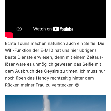
Ech­te Tou­ris machen natür­lich auch ein Sel­fie. Die
Wifi-Funk­ti­on der E-M10 hat uns hier übri­gens
bes­te Diens­te erwie­sen, denn mit einem Zeit­aus­
lö­ser wäre es unmög­lich gewe­sen das Sel­fie mit
dem Aus­bruch des Gey­sirs zu timen. Ich muss nur
noch üben das Han­dy recht­zei­tig hin­ter dem
Rücken mei­ner Frau zu verstecken 😉