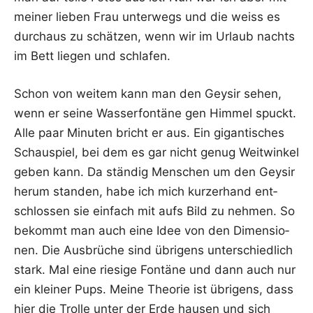
mei­ner lie­ben Frau unter­wegs und die weiss es
durch­aus zu schät­zen, wenn wir im Urlaub nachts
im Bett lie­gen und schlafen.
Schon von wei­tem kann man den Gey­sir sehen,
wenn er sei­ne Was­ser­fon­tä­ne gen Him­mel spuckt.
Alle paar Minu­ten bricht er aus. Ein gigan­ti­sches
Schau­spiel, bei dem es gar nicht genug Weit­win­kel
geben kann. Da stän­dig Men­schen um den Gey­sir
her­um stan­den, habe ich mich kur­zer­hand ent­
schlos­sen sie ein­fach mit aufs Bild zu neh­men. So
bekommt man auch eine Idee von den Dimen­sio­
nen. Die Aus­brü­che sind übri­gens unter­schied­lich
stark. Mal eine rie­si­ge Fon­tä­ne und dann auch nur
ein klei­ner Pups. Mei­ne Theo­rie ist übri­gens, dass
hier die Trol­le unter der Erde hau­sen und sich