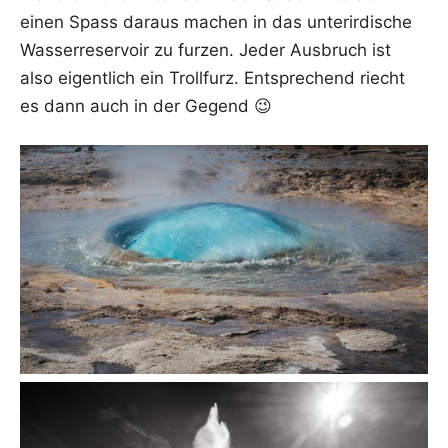
einen Spass dar­aus machen in das unter­ir­di­sche
Was­ser­re­ser­voir zu fur­zen. Jeder Aus­bruch ist
also eigent­lich ein Troll­furz. Ent­spre­chend riecht
es dann auch in der Gegend 😉