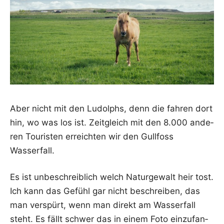
Aber nicht mit den Ludolphs, denn die fah­ren dort
hin, wo was los ist. Zeit­gleich mit den 8.000 ande­
ren Tou­ris­ten erreich­ten wir den Gull­foss
Wasserfall.
Es ist unbe­schreib­lich welch Natur­ge­walt heir tost.
Ich kann das Gefühl gar nicht beschrei­ben, das
man ver­spürt, wenn man direkt am Was­ser­fall
steht. Es fällt schwer das in einem Foto ein­zu­fan­