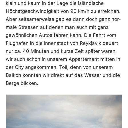
klein und kaum in der Lage die islän­di­sche
Höchst­ge­schwin­dig­keit von 90 km/h zu errei­chen.
Aber selt­sa­mer­wei­se gab es dann doch ganz nor­
ma­le Stras­sen auf denen man auch mit ganz
gewöhn­li­chen Autos fah­ren kann. Die Fahrt vom
Flug­ha­fen in die Innen­stadt von Reykja­vik dau­ert
nur ca. 40 Minu­ten und kur­ze Zeit spä­ter waren
wir auch schon in unse­rem Appar­te­ment mit­ten in
der City ange­kom­men. Toll, denn von unse­rem
Bal­kon konn­ten wir direkt auf das Was­ser und die
Ber­ge blicken.