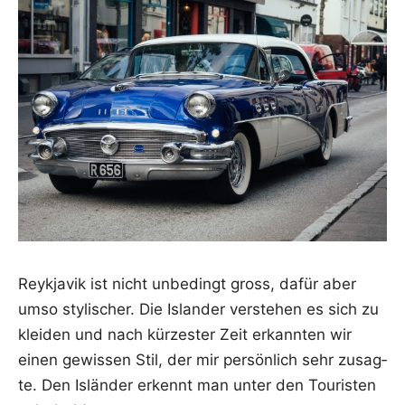
Reykja­vik ist nicht unbe­dingt gross, dafür aber
umso sty­li­scher. Die Islan­der ver­ste­hen es sich zu
klei­den und nach kür­zes­ter Zeit erkann­ten wir
einen gewis­sen Stil, der mir per­sön­lich sehr zusag­
te. Den Islän­der erkennt man unter den Tou­ris­ten