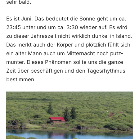
sehr bald.
Es ist Juni. Das bedeu­tet die Son­ne geht um ca.
23:45 unter und um ca. 3:30 wie­der auf. Es wird
zu die­ser Jah­res­zeit nicht wirk­lich dun­kel in Island.
Das merkt auch der Kör­per und plötz­lich fühlt sich
ein alter Mann auch um Mit­ter­nacht noch putz­
mun­ter. Die­ses Phä­no­men soll­te uns die gan­ze
Zeit über beschäf­ti­gen und den Tages­rhyth­mus
bestimmen.