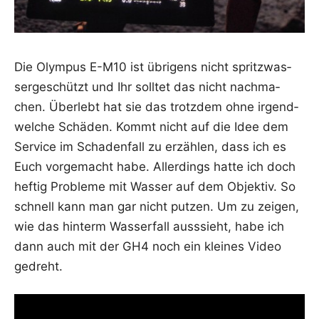
Die Olym­pus E-M10 ist übri­gens nicht spritz­was­
ser­ge­schützt und Ihr soll­tet das nicht nach­ma­
chen. Über­lebt hat sie das trotz­dem ohne irgend­
wel­che Schä­den. Kommt nicht auf die Idee dem
Ser­vice im Scha­den­fall zu erzäh­len, dass ich es
Euch vor­ge­macht habe. Aller­dings hat­te ich doch
hef­tig Pro­ble­me mit Was­ser auf dem Objek­tiv. So
schnell kann man gar nicht put­zen. Um zu zei­gen,
wie das hin­term Was­ser­fall aus­s­sieht, habe ich
dann auch mit der GH4 noch ein klei­nes Video
gedreht.