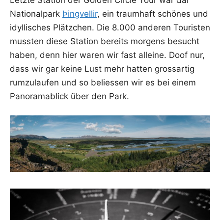
Natio­nal­park
Þing­vel­lir
, ein traum­haft schö­nes und
idyl­li­sches Plätz­chen. Die 8.000 ande­ren Tou­ris­ten
muss­ten die­se Sta­ti­on bereits mor­gens besucht
haben, denn hier waren wir fast allei­ne. Doof nur,
dass wir gar kei­ne Lust mehr hat­ten gross­ar­tig
rum­zu­lau­fen und so belies­sen wir es bei einem
Pan­ora­ma­blick über den Park.