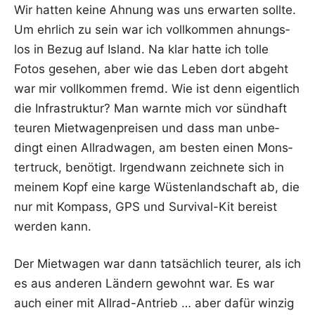
Wir hat­ten kei­ne Ahnung was uns erwar­ten soll­te.
Um ehr­lich zu sein war ich voll­kom­men ahnungs­
los in Bezug auf Island. Na klar hat­te ich tol­le
Fotos gese­hen, aber wie das Leben dort abgeht
war mir voll­kom­men fremd. Wie ist denn eigent­lich
die Infra­struk­tur? Man warn­te mich vor sünd­haft
teu­ren Miet­wa­gen­prei­sen und dass man unbe­
dingt einen All­rad­wa­gen, am bes­ten einen Mons­
ter­truck, benö­tigt. Irgend­wann zeich­ne­te sich in
mei­nem Kopf eine kar­ge Wüs­ten­land­schaft ab, die
nur mit Kom­pass, GPS und Sur­vi­val-Kit bereist
wer­den kann.
Der Miet­wa­gen war dann tat­säch­lich teu­rer, als ich
es aus ande­ren Län­dern gewohnt war. Es war
auch einer mit All­rad-Antrieb … aber dafür win­zig