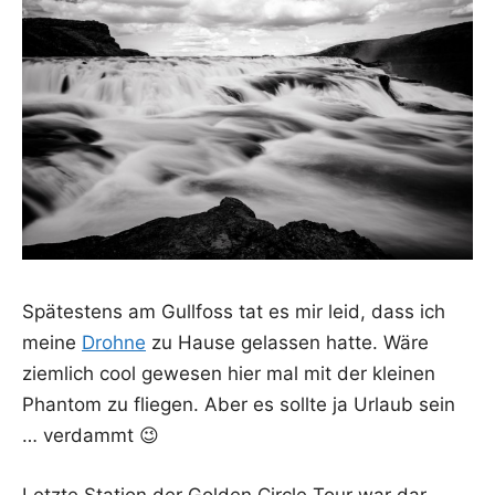
Spä­tes­tens am Gull­foss tat es mir leid, dass ich
mei­ne
Droh­ne
zu Hau­se gelas­sen hat­te. Wäre
ziem­lich cool gewe­sen hier mal mit der klei­nen
Phan­tom zu flie­gen. Aber es soll­te ja Urlaub sein
… verdammt 😉
Letz­te Sta­ti­on der Gol­den Cir­cle Tour war dar