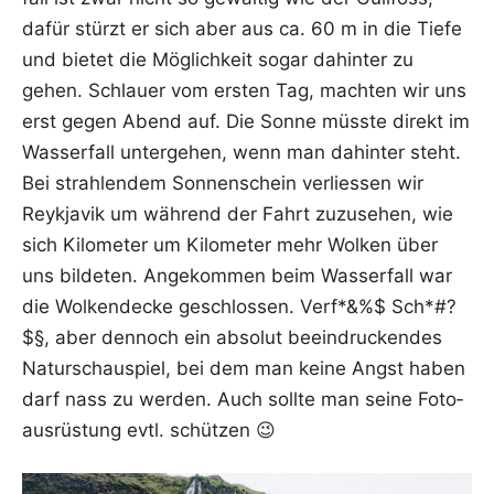
dafür stürzt er sich aber aus ca. 60 m in die Tie­fe
und bie­tet die Mög­lich­keit sogar dahin­ter zu
gehen. Schlau­er vom ers­ten Tag, mach­ten wir uns
erst gegen Abend auf. Die Son­ne müss­te direkt im
Was­ser­fall unter­ge­hen, wenn man dahin­ter steht.
Bei strah­len­dem Son­nen­schein ver­lies­sen wir
Reykja­vik um wäh­rend der Fahrt zuzu­se­hen, wie
sich Kilo­me­ter um Kilo­me­ter mehr Wol­ken über
uns bil­de­ten. Ange­kom­men beim Was­ser­fall war
die Wol­ken­de­cke geschlos­sen. Verf*&%$ Sch*#?
$§, aber den­noch ein abso­lut beein­dru­cken­des
Natur­schau­spiel, bei dem man kei­ne Angst haben
darf nass zu wer­den. Auch soll­te man sei­ne Foto­
aus­rüs­tung evtl. schützen 😉