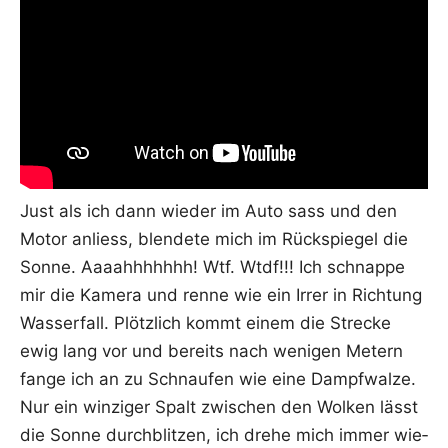
Just als ich dann wie­der im Auto sass und den
Motor anliess, blen­de­te mich im Rück­spie­gel die
Son­ne. Aaaahhhhhhh! Wtf. Wtdf!!! Ich schnap­pe
mir die Kame­ra und ren­ne wie ein Irrer in Rich­tung
Was­ser­fall. Plötz­lich kommt einem die Stre­cke
ewig lang vor und bereits nach weni­gen Metern
fan­ge ich an zu Schnau­fen wie eine Dampf­wal­ze.
Nur ein win­zi­ger Spalt zwi­schen den Wol­ken lässt
die Son­ne durch­blit­zen, ich dre­he mich immer wie­