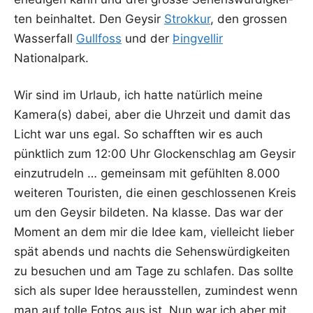
ten beinhal­tet. Den Gey­sir
Strok­kur
, den gros­sen
Was­ser­fall
Gull­foss
und der
Þing­vel­lir
Nationalpark.
Wir sind im Urlaub, ich hat­te natür­lich mei­ne
Kamera(s) dabei, aber die Uhr­zeit und damit das
Licht war uns egal. So schaff­ten wir es auch
pünkt­lich zum 12:00 Uhr Glo­cken­schlag am Gey­sir
ein­zu­tru­deln … gemein­sam mit gefühl­ten 8.000
wei­te­ren Tou­ris­ten, die einen geschlos­se­nen Kreis
um den Gey­sir bil­de­ten. Na klas­se. Das war der
Moment an dem mir die Idee kam, viel­leicht lie­ber
spät abends und nachts die Sehens­wür­dig­kei­ten
zu besu­chen und am Tage zu schla­fen. Das soll­te
sich als super Idee her­aus­stel­len, zumin­dest wenn
man auf tol­le Fotos aus ist. Nun war ich aber mit