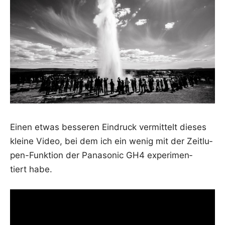
Einen etwas bes­se­ren Ein­druck ver­mit­telt die­ses
klei­ne Video, bei dem ich ein wenig mit der Zeit­lu­
pen-Funk­ti­on der Pana­so­nic GH4 expe­ri­men­
tiert habe.