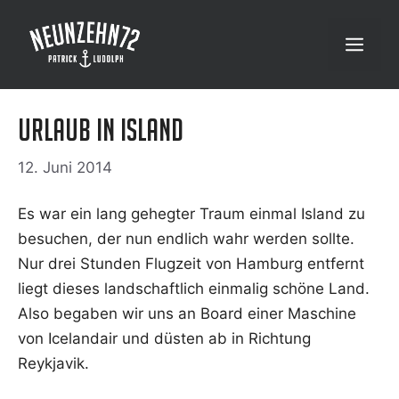
Zum
Inhalt
Menü
springen
Urlaub in Island
12. Juni 2014
Es war ein lang geheg­ter Traum ein­mal Island zu
besu­chen, der nun end­lich wahr wer­den soll­te.
Nur drei Stun­den Flug­zeit von Ham­burg ent­fernt
liegt die­ses land­schaft­lich ein­ma­lig schö­ne Land.
Also bega­ben wir uns an Board einer Maschi­ne
von Iceland­air und düs­ten ab in Rich­tung
Reykjavik.