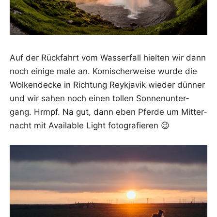
Auf der Rück­fahrt vom Was­ser­fall hiel­ten wir dann
noch eini­ge male an. Komi­scher­wei­se wur­de die
Wol­ken­de­cke in Rich­tung Reykja­vik wie­der dün­ner
und wir sahen noch einen tol­len Son­nen­un­ter­
gang. Hrmpf. Na gut, dann eben Pfer­de um Mit­ter­
nacht mit Available Light fotografieren 😉