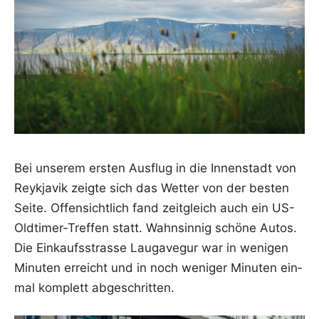
Bei unse­rem ers­ten Aus­flug in die Innen­stadt von
Reykja­vik zeig­te sich das Wet­ter von der bes­ten
Sei­te. Offen­sicht­lich fand zeit­gleich auch ein US-
Old­ti­mer-Tref­fen statt. Wahn­sin­nig schö­ne Autos.
Die Ein­kaufs­stras­se Lau­ga­ve­gur war in weni­gen
Minu­ten erreicht und in noch weni­ger Minu­ten ein­
mal kom­plett abgeschritten.