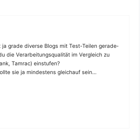
 ja gra­de diver­se Blogs mit Test-Tei­len gera­de­
e Ver­ar­bei­tungs­qua­li­tät im Ver­gleich zu
ank, Tam­rac) ein­stu­fen?
­te sie ja min­des­tens gleich­auf sein…