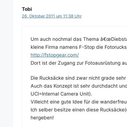
Tobi
26. Oktober 2011 um 11:38 Uhr
Um auch noch­mal das The­ma â€œDiebstahl
klei­ne Fir­ma namens F-Stop die Foto­ruck­
http://fstopgear.com/
Dort ist der Zugang zur Foto­aus­rüs­tung a
Die Ruck­sä­cke sind zwar nicht gra­de sehr 
Auch das Kon­zept ist sehr durch­dacht und m
UCI=Internal Came­ra Unit).
Vil­leicht eine gute Idee für die wan­der­fre
Ich sel­ber besit­ze einen die­se Rucksäcke(
hergeben!