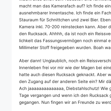
macht man das Kame­ra­fach auf? Ich fin­de ein 
aus­nehm­ba­rer Innen­ta­sche. Ich fin­de ein Fac
Stau­raum für Schnitt­chen und zwei Bier. Eben­s
Kame­ra inkl. 70-200 rein­ste­cken kann. Aber d
den Ruck­sack. Ahhhh, da ist noch ein Reiss­ver­
lich­keit das Fas­sungs­ver­mö­gen noch ein­mal 
Mil­li­me­ter Stoff frei­ge­ge­ben wur­den. Boah
Aber dann! Unglaub­lich, noch ein Reiss­ver­schl
Innen­le­ben frei vor mir wie der Magen bei eine
hat­te auch die­sen Ruck­sack geknackt. Aber w
den Zugang auf der ande­ren Sei­te ein? Mir däm
Ach jaaaaaaaaaaaaaa, Dieb­stahl­schutz! Wie g
Tage ver­gan­gen und wenn ich den Ruck­sack g
gegan­gen. Nun fin­gen wir an Freun­de zu wer