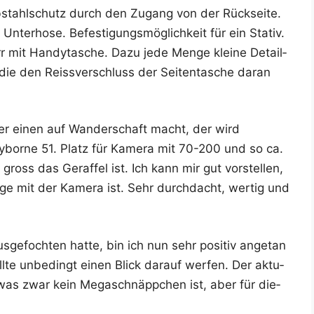
b­stahl­schutz durch den Zugang von der Rück­sei­te.
ter­ho­se. Befes­ti­gungs­mög­lich­keit für ein Sta­tiv.
rr mit Han­dy­ta­sche. Dazu jede Men­ge klei­ne Detail­
die den Reiss­ver­schluss der Sei­ten­ta­sche dar­an
er einen auf Wan­der­schaft macht, der wird
­bor­ne 51. Platz für Kame­ra mit 70-200 und so ca.
ross das Geraf­fel ist. Ich kann mir gut vor­stel­len,
ü­ge mit der Kame­ra ist. Sehr durch­dacht, wer­tig und
­foch­ten hat­te, bin ich nun sehr posi­tiv ange­tan
l­te unbe­dingt einen Blick dar­auf wer­fen. Der aktu­
was zwar kein Mega­schnäpp­chen ist, aber für die­