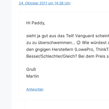
24. Oktober 2011 um 14:38 Uhr
Hi Pad­dy,
sieht ja gut aus das Teil! Van­guard scheint
zu zu über­schwem­men… 😉 Wie wür­dest du di
den gngi­gen Her­stel­lern (Lowe­Pro, ThinkT
Besser/Schlechter/Gleich? Bei dem Preis soll
Gruß
Martin
Antworten