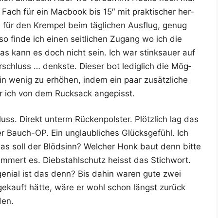
Fach für ein Mac­book bis 15″ mit prak­ti­scher her­
h für den Krem­pel beim täg­li­chen Aus­flug, genug
o fin­de ich einen seit­li­chen Zugang wo ich die
as kann es doch nicht sein. Ich war stink­sauer auf
schluss … denks­te. Die­ser bot ledig­lich die Mög­
ein wenig zu erhö­hen, indem ein paar zusätz­li­che
 war ich von dem Ruck­sack angepisst.
uss. Direkt unterm Rücken­pols­ter. Plötz­lich lag das
r Bauch-OP. Ein unglaub­li­ches Glücks­ge­fühl. Ich
as soll der Blöd­sinn? Wel­cher Honk baut denn bit­te
­mert es. Dieb­stahl­schutz heisst das Stich­wort.
eni­al ist das denn? Bis dahin waren gute zwei
ekauft hät­te, wäre er wohl schon längst zurück
den.