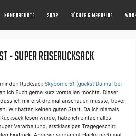
Kameragurte
Shop
Bücher & Magazine
Wor
st - super Reiserucksack
 mir den Ruck­sack
Sky­bor­ne 51
(
guckst Du mal bei
en ich Euch ger­ne kurz vor­stel­len möch­te. Die­ser
, dass ich mir erst drei­mal anschau­en muss­te, bevor
den. Wir hat­ten kei­nen guten Start. Da ich nie­mals
 Ruck­sack lesen wür­de, habe ich ein­fach alles
uper Ver­ar­bei­tung, erst­klas­si­ges Tra­ge­ge­schirr.
na­len Ein­druck. Aber wo ver­dammt Hacke noch mal