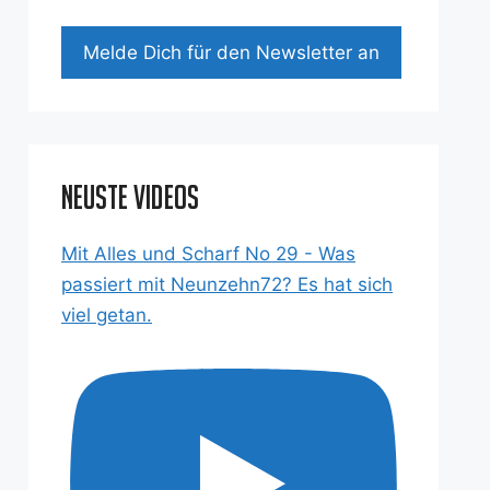
Mel­de Dich für den News­let­ter an
Neuste Videos
Mit Alles und Scharf No 29 - Was
passiert mit Neunzehn72? Es hat sich
viel getan.