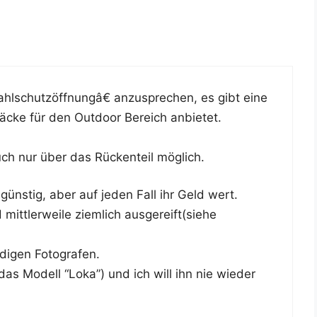
schutzöffnungâ€ anzu­spre­chen, es gibt eine
sä­cke für den Out­door Bereich anbietet.
uch nur über das Rücken­teil möglich.
güns­tig, aber auf jeden Fall ihr Geld wert.
itt­ler­wei­le ziem­lich ausgereift(siehe
u­di­gen Fotografen.
das Modell “Loka”) und ich will ihn nie wie­der