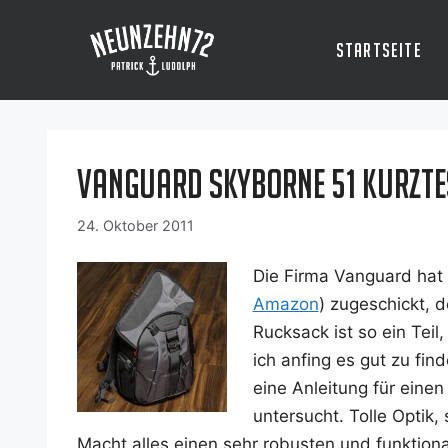
Zum
Inhalt
Startseite
springen
Vanguard Skyborne 51 Kurzte
24. Oktober 2011
Die Fir­ma Van­guard hat
Ama­zon
) zuge­schickt, d
Ruck­sack ist so ein Teil
ich anfing es gut zu fin­
eine Anlei­tung für einen
unter­sucht. Tol­le Optik, s
Macht alles einen sehr robus­ten und funk­tio­