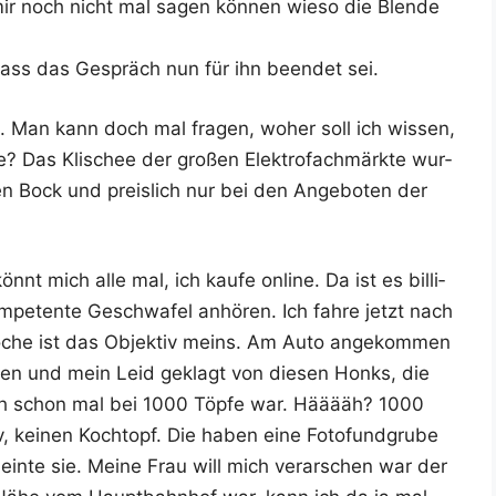
mir noch nicht mal sagen kön­nen wie­so die Blen­de
, dass das Gespräch nun für ihn been­det sei.
h. Man kann doch mal fra­gen, woher soll ich wis­sen,
? Das Kli­schee der gro­ßen Elek­tro­fach­märk­te wur­
nen Bock und preis­lich nur bei den Ange­bo­ten der
nt mich alle mal, ich kau­fe online. Da ist es bil­li­
pe­ten­te Geschwa­fel anhö­ren. Ich fah­re jetzt nach
oche ist das Objek­tiv meins. Am Auto ange­kom­men
­fen und mein Leid geklagt von die­sen Hon­ks, die
ich schon mal bei 1000 Töp­fe war. Hääääh? 1000
v, kei­nen Koch­topf. Die haben eine Foto­fund­gru­be
ein­te sie. Mei­ne Frau will mich ver­ar­schen war der