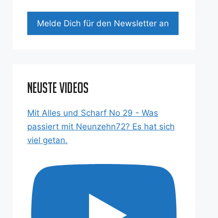
Mel­de Dich für den News­let­ter an
Neuste Videos
Mit Alles und Scharf No 29 - Was
passiert mit Neunzehn72? Es hat sich
viel getan.