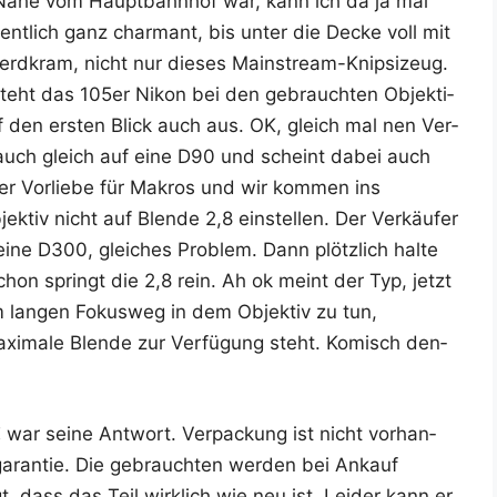
 Nähe vom Haupt­bahn­hof war, kann ich da ja mal
ent­lich ganz char­mant, bis unter die Decke voll mit
Nerd­kram, nicht nur die­ses Main­stream-Knip­si­zeug.
teht das 105er Nikon bei den gebrauch­ten Objek­ti­
 den ers­ten Blick auch aus. OK, gleich mal nen Ver­
iv auch gleich auf eine D90 und scheint dabei auch
ner Vor­lie­be für Makros und wir kom­men ins
tiv nicht auf Blen­de 2,8 ein­stel­len. Der Ver­käu­fer
eine D300, glei­ches Pro­blem. Dann plötz­lich hal­te
chon springt die 2,8 rein. Ah ok meint der Typ, jetzt
 lan­gen Fokus­weg in dem Objek­tiv zu tun,
xi­ma­le Blen­de zur Ver­fü­gung steht. Komisch den­
ar sei­ne Ant­wort. Ver­pa­ckung ist nicht vor­han­
a­ran­tie. Die gebrauch­ten wer­den bei Ankauf
, dass das Teil wirk­lich wie neu ist. Lei­der kann er