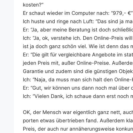
kosten?”
Er schaut wie­der im Com­pu­ter nach: “979,- €”
Ich hus­te und rin­ge nach Luft: “Das sind ja m
Er: “Ja, aber mei­ne Bera­tung ist doch schließ­
Ich: “Ja, ok, ver­ste­he ich. Den Online-Preis 
ist ja doch ganz schön viel. Wie ist denn das mi
Er: “Die gilt für ver­gleich­ba­re Ange­bo­te im s
jeden Preis mit, außer Online-Prei­se. Außer­de
Garan­tie und zudem sind die güns­ti­gen Objek­t
Ich: “Naja, da muss man sich halt den Online
Er: “Gut, wir kön­nen uns dann noch mal über de
Ich: “Vie­len Dank, ich schaue dann erst noch 
OK, der Mensch war eigent­lich ganz nett, auch 
por­ten etwas über­trie­ben fand. Außer­dem kl
Preis, der auch nur annä­he­rungs­wei­se kon­kur­re