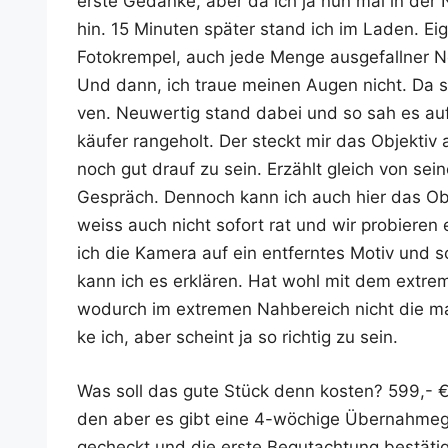
ers­te Gedan­ke, aber da ich ja nun mal in der
hin. 15 Minu­ten spä­ter stand ich im Laden. Eig
Foto­krem­pel, auch jede Men­ge aus­ge­fall­ner 
Und dann, ich traue mei­nen Augen nicht. Da s
ven. Neu­wer­tig stand dabei und so sah es auf
käu­fer ran­ge­holt. Der steckt mir das Objek­t
noch gut drauf zu sein. Erzählt gleich von sei­
Gespräch. Den­noch kann ich auch hier das Objek­
weiss auch nicht sofort rat und wir pro­bie­ren 
ich die Kame­ra auf ein ent­fern­tes Motiv und s
kann ich es erklä­ren. Hat wohl mit dem extrem
wodurch im extre­men Nah­be­reich nicht die ma
ke ich, aber scheint ja so rich­tig zu sein.
Was soll das gute Stück denn kos­ten? 599,- € w
den aber es gibt eine 4-wöchi­ge Über­nah­me­g
gecheckt und die ers­te Begut­ach­tung bestä­tigt