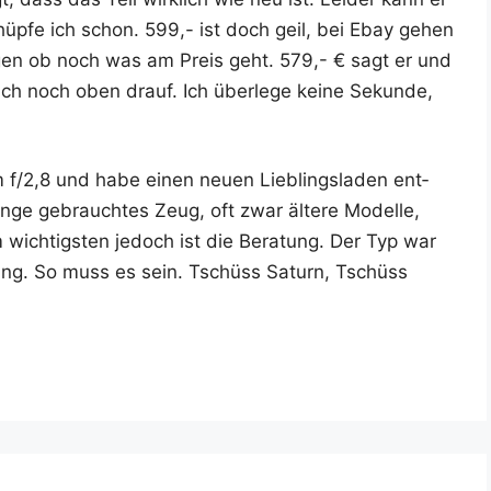
 hüp­fe ich schon. 599,- ist doch geil, bei Ebay gehen
ra­gen ob noch was am Preis geht. 579,- € sagt er und
 auch noch oben drauf. Ich über­le­ge kei­ne Sekun­de,
 f/2,8 und habe einen neu­en Lieb­lings­la­den ent­
en­ge gebrauch­tes Zeug, oft zwar älte­re Model­le,
wich­tigs­ten jedoch ist die Bera­tung. Der Typ war
hnung. So muss es sein. Tschüss Saturn, Tschüss