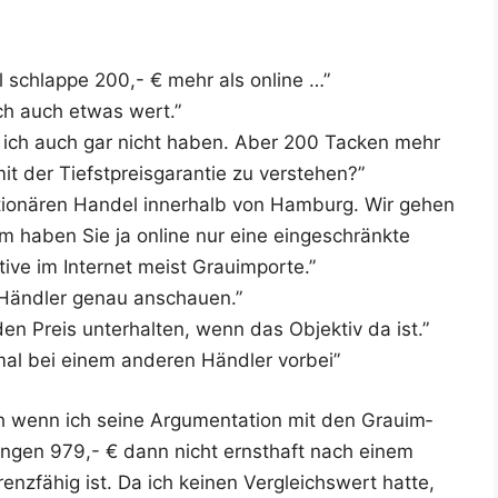
al schlap­pe 200,- € mehr als online …”
lich auch etwas wert.”
will ich auch gar nicht haben. Aber 200 Tacken mehr
t der Tiefst­preis­ga­ran­tie zu verstehen?”
ta­tio­nä­ren Han­del inner­halb von Ham­burg. Wir gehen
m haben Sie ja online nur eine ein­ge­schränk­te
i­ve im Inter­net meist Grauimporte.”
-Händ­ler genau anschauen.”
n Preis unter­hal­ten, wenn das Objek­tiv da ist.”
mal bei einem ande­ren Händ­ler vorbei”
wenn ich sei­ne Argu­men­ta­ti­on mit den Grau­im­
an­gen 979,- € dann nicht ernst­haft nach einem
nz­fä­hig ist. Da ich kei­nen Ver­gleichs­wert hat­te,