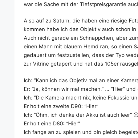
war die Sache mit der Tiefst­preis­ga­ran­tie auch
Also auf zu Saturn, die haben eine rie­si­ge Fot
kom­men habe ich das Objek­tiv auch schon in de
Auch nicht gera­de ein Schnäpp­chen, aber zumin­
einen Mann mit blau­em Hemd ran, so einen Sat
gedau­ert um fest­zu­stel­len, dass der Typ wede
zur Vitri­ne geta­pert und hat das 105er raus­ge
Ich: “Kann ich das Obje­tiv mal an einer Kame­ra
Er: “Ja, kön­nen wir mal machen.” … “Hier” und
Ich: “Die Kame­ra macht nix, kei­ne Fokus­sie­run
Er holt eine zwei­te D90: “Hier”
Ich: “Öhm, ich den­ke der Akku ist auch leer” 
Er holt eine D80: “Hier”
Ich fan­ge an zu spie­len und bin gleich begei