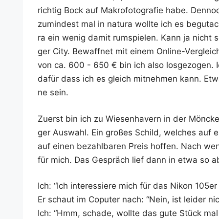
rich­tig Bock auf Makro­fo­to­gra­fie habe. Den­no
zumin­dest mal in natu­ra woll­te ich es begut­
ra ein wenig damit rum­spie­len. Kann ja nicht
ger City. Bewaff­net mit einem Online-Ver­glei
von ca. 600 - 650 € bin ich also los­ge­zo­gen. 
dafür dass ich es gleich mit­neh­men kann. Etwas
ne sein.
Zuerst bin ich zu Wie­sen­ha­vern in der Mön­cke­b
ger Aus­wahl. Ein gro­ßes Schild, wel­ches auf ei
auf einen bezahl­ba­ren Preis hof­fen. Nach weni
für mich. Das Gespräch lief dann in etwa so a
Ich: “Ich inter­es­sie­re mich für das Nikon 10
Er schaut im Copu­ter nach: “Nein, ist lei­der 
Ich: “Hmm, scha­de, woll­te das gute Stück mal