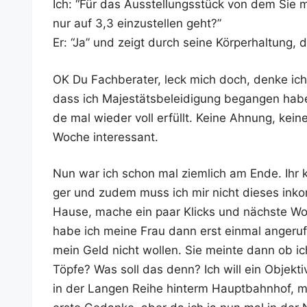
Ich: “Für das Aus­stel­lungs­stück von dem Sie 
nur auf 3,3 ein­zu­stel­len geht?”
Er: “Ja” und zeigt durch sei­ne Kör­per­hal­tung
OK Du Fach­be­ra­ter, leck mich doch, den­ke ic
dass ich Majes­täts­be­lei­di­gung began­gen habe
de mal wie­der voll erfüllt. Kei­ne Ahnung, kei­
Woche interessant.
Nun war ich schon mal ziem­lich am Ende. Ihr kön
ger und zudem muss ich mir nicht die­ses inkom­
Hau­se, mache ein paar Klicks und nächs­te W
habe ich mei­ne Frau dann erst ein­mal ange­ru
mein Geld nicht wol­len. Sie mein­te dann ob 
Töp­fe? Was soll das denn? Ich will ein Objek­ti
in der Lan­gen Rei­he hin­term Haupt­bahn­hof, m