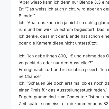
“Aber wie­so kann ich denn nur Blen­de 3,3 eins
Er: “Das weiss ich auch nicht, wird aber an der 
Blende.”
Ich: “Aha, das kann ich ja nicht so rich­tig glau
rum und bin wirk­lich extrem begeis­tert. Das
Ich den­ke, dass mit der Blen­de hat schon ei
oder die Kame­ra die­se nicht unterstützt.
Ich: “Ich gebe Ihnen 800,- € und neh­me das Obj
ver­packt da oder nur den Aussteller?”
Er ringt nach Luft und ist sicht­lich pikiert: “
ne Chance”
Ich: “Schau­en Sie doch erst mal ob es noch da 
einen Preis für das Aus­stel­lungs­stück reden.”
Er geht grum­melnd zum Com­pu­ter: “Ist nur noc
Zeit spä­ter schmeisst er mir kom­men­tar­los 8