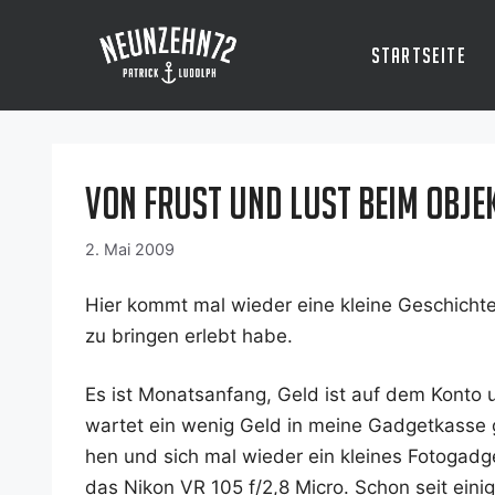
Zum
Inhalt
Startseite
springen
Von Frust und Lust beim Obje
2. Mai 2009
Hier kommt mal wie­der eine klei­ne Geschich­t
zu brin­gen erlebt habe.
Es ist Monats­an­fang, Geld ist auf dem Kon­to
war­tet ein wenig Geld in mei­ne Gad­get­kas­se g
hen und sich mal wie­der ein klei­nes Foto­gad­g
das Nikon VR 105 f/2,8 Micro. Schon seit eini­g