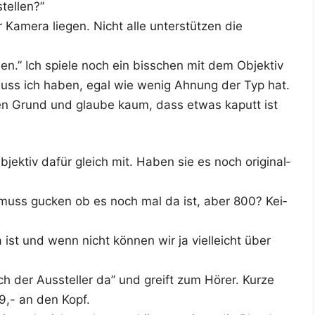
tellen?”
Kame­ra lie­gen. Nicht alle unter­stüt­zen die
­ben.” Ich spie­le noch ein biss­chen mit dem Objek­tiv
 muss ich haben, egal wie wenig Ahnung der Typ hat.
nen Grund und glau­be kaum, dass etwas kaputt ist
ek­tiv dafür gleich mit. Haben sie es noch ori­gi­nal­
Ich muss gucken ob es noch mal da ist, aber 800? Kei­
ist und wenn nicht kön­nen wir ja viel­leicht über
h der Aus­stel­ler da” und greift zum Hörer. Kur­ze
39,- an den Kopf.