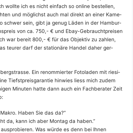
ch woll­te ich es nicht ein­fach so online bestel­len,
ach­ten und mög­lichst auch mal direkt an einer Kame­
 so schwer sein, gibt ja genug Läden in der Ham­bur­
chs­preis von ca. 750,- € und Ebay-Gebraucht­prei­sen
Ich war bereit 800,- € für das Objek­tiv zu zah­len,
 teu­rer darf der sta­tio­nä­re Han­del daher ger­
erg­stras­se. Ein renom­mier­ter Foto­la­den mit rie­si­
ne Tiefst­preis­ga­ran­tie hin­wies liess mich zudem
­gen Minu­ten hat­te dann auch ein Fach­be­ra­ter Zeit
b:
5er Makro. Haben Sie das da?”
nicht da, kann ich aber Mon­tag da haben.”
 aus­pro­bie­ren. Was wür­de es denn bei Ihnen