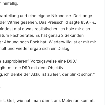
 hinfällig.
o­ab­tei­lung und eine eige­ne Nikon­ecke. Dort ange­
r Vitri­ne gese­hen. Das Preis­schild sag­te 859,- €.
dest mal etwas rea­lis­ti­scher. Ich hole mir also
urn Fach­be­ra­ter. Es hat genau 2 Sekun­den
r Ahnung noch Bock hat. Wie­der­wil­lig ist er mit mir
­holt und wie­der ergab sich ein Dialog:
 aus­pro­bie­ren? Vor­zugs­wei­se eine D90.”
 gibt mir die D90 mit dem Objektiv.
g, ich den­ke der Akku ist zu leer, der blinkt schon.”

s­tert. Geil, wie nah man damit ans Motiv ran kommt.