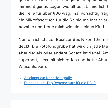
mir nicht genau sagen wie alt es ist. Inner­lich
die Tei­le für über 600 weg, mal vor­sich­tig f
ein Mikro­fa­ser­tuch für die Rei­ni­gung legt er
bezah­le und freue mich wie ein klei­nes Kind.
Nun bin ich stol­zer Besit­zer des Nikon 105 mm
deckt. Die Foto­fund­gru­be hat wirk­lich jede M
aber der ein oder ande­re Schatz ist dabei. Am 
super­nett, liess mit sich reden und hat­te A
Wiesenhavern.
Anleitung zur Nachtfotografie
Duschhaube: Top Regenschutz für die DSLR