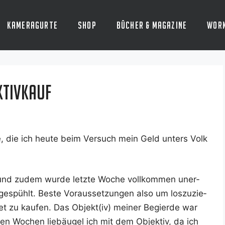
Kameragurte
Shop
Bücher & Magazine
Wor
ktivkauf
e, die ich heu­te beim Ver­such mein Geld unters Volk
 und zudem wur­de letz­te Woche voll­kom­men uner­
espühlt. Bes­te Vor­aus­set­zun­gen also um los­zu­zie­
et zu kau­fen. Das Objekt(iv) mei­ner Begier­de war
en Wochen lieb­äu­gel ich mit dem Objek­tiv, da ich