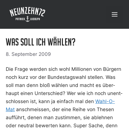
Zum
Inhalt
Menü
springen
Was soll ich wählen?
8. September 2009
Die Fra­ge wer­den sich wohl Mil­lio­nen von Bür­gern
noch kurz vor der Bun­des­tags­wahl stel­len. Was
soll man denn bloß wäh­len und macht es über­
haupt einen Unter­schied? Wer wie ich noch unent­
schlos­sen ist, kann ja ein­fach mal den
Wahl-O-
Mat
anschmeis­sen, der eine Rei­he von The­sen
auf­führt, denen man zustim­men, sie ableh­nen
oder neu­tral bewer­ten kann. Super Sache, denn