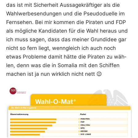
das ist mit Sicher­heit Aus­sa­ge­kräf­ti­ger als die
Wahl­wer­be­sen­dun­gen und die Pseu­do­du­el­le im
Fern­se­hen. Bei mir kom­men die Pira­ten und FDP
als mög­li­che Kan­di­da­ten für die Wahl her­aus und
ich muss sagen, dass das mei­ner Grund­idee gar
nicht so fern liegt, wenn­gleich ich auch noch
etwas Pro­ble­me damit hät­te die Pira­ten zu wäh­
len, denn was die in Soma­lia mit den Schif­fen
machen ist ja nun wirk­lich nicht nett 😉