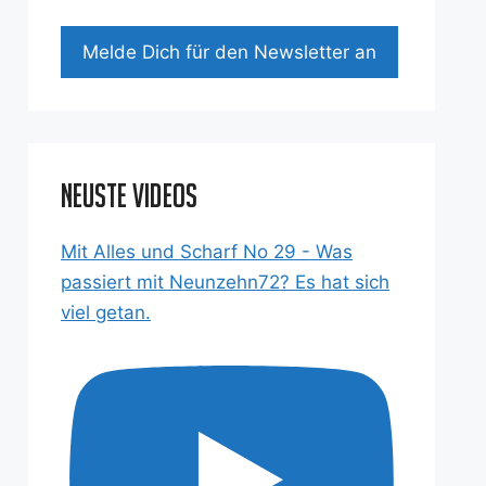
Mel­de Dich für den News­let­ter an
Neuste Videos
Mit Alles und Scharf No 29 - Was
passiert mit Neunzehn72? Es hat sich
viel getan.