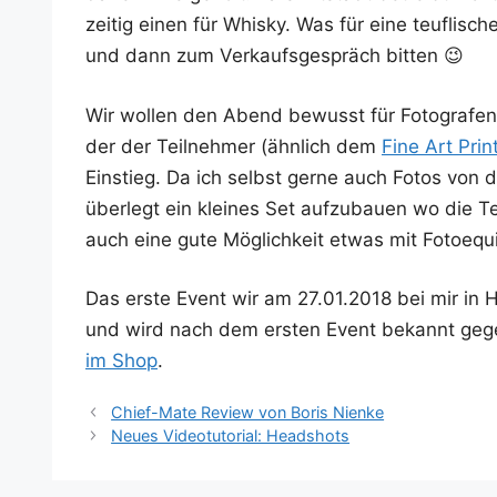
zei­tig einen für Whis­ky. Was für eine teuf­li­sche
und dann zum Ver­kaufs­ge­spräch bitten 😉
Wir wol­len den Abend bewusst für Foto­gra­fen
der der Teil­neh­mer (ähn­lich dem
Fine Art Prin
Ein­stieg. Da ich selbst ger­ne auch Fotos von
über­legt ein klei­nes Set auf­zu­bau­en wo die 
auch eine gute Mög­lich­keit etwas mit Foto­equ
Das ers­te Event wir am 27.01.2018 bei mir in Ha
und wird nach dem ers­ten Event bekannt gege­
im Shop
.
Chief-Mate Review von Boris Nienke
Neues Videotutorial: Headshots