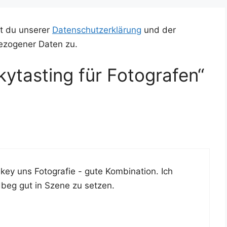
t du unserer
Datenschutzerklärung
und der
ezogener Daten zu.
ytasting für Fotografen“
y uns Foto­gra­fie - gute Kom­bi­na­ti­on. Ich
beg gut in Sze­ne zu setzen.