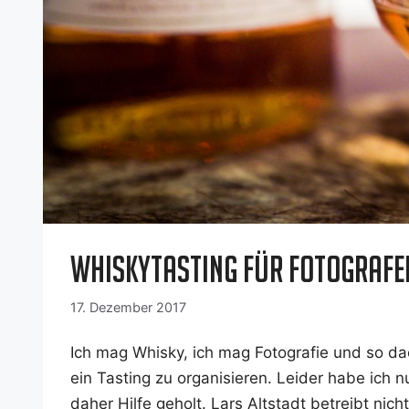
Whiskytasting für Fotografe
17. Dezember 2017
Ich mag Whis­ky, ich mag Foto­gra­fie und so da
ein Tasting zu orga­ni­sie­ren. Lei­der habe ic
daher Hil­fe geholt. Lars Alt­stadt betreibt nich