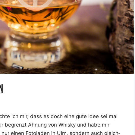
n
ch­te ich mir, dass es doch eine gute Idee sei mal
h nur begrenzt Ahnung von Whis­ky und habe mir
t nur einen Foto­la­den in Ulm, son­dern auch gleich­