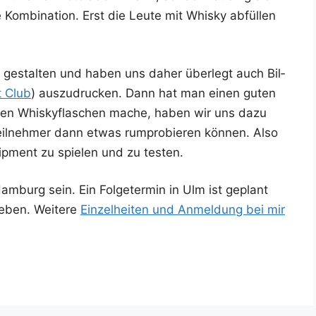
 Kom­bi­na­ti­on. Erst die Leu­te mit Whis­ky abfül­len
 gestal­ten und haben uns daher über­legt auch Bil­
t Club
) aus­zu­dru­cken. Dann hat man einen guten
 den Whis­ky­fla­schen mache, haben wir uns dazu
Teil­neh­mer dann etwas rum­pro­bie­ren kön­nen. Also
ip­ment zu spie­len und zu testen.
m­burg sein. Ein Fol­ge­ter­min in Ulm ist geplant
ben. Wei­te­re
Ein­zel­hei­ten und Anmel­dung bei mir