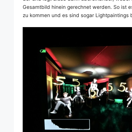
Gesamt­bild hin­ein gerech­net wer­den. So ist e
zu kom­men und es sind sogar Light­pain­tings bei