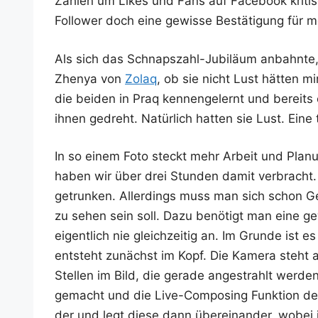
Zah­len um Likes und Fans auf Face­book kri­tisch
Fol­lower doch eine gewis­se Bestä­ti­gung für 
Als sich das Schnaps­zahl-Jubi­lä­um anbahn­te, 
Zhe­nya von
Zolaq
, ob sie nicht Lust hät­ten mi
die bei­den in Praq ken­nen­ge­lernt und bereits 
ihnen gedreht. Natür­lich hat­ten sie Lust. Eine
In so einem Foto steckt mehr Arbeit und Pla­nung
haben wir über drei Stun­den damit ver­bracht
getrun­ken. Aller­dings muss man sich schon 
zu sehen sein soll. Dazu benö­tigt man eine gewi
eigent­lich nie gleich­zei­tig an. Im Grun­de is
ent­steht zunächst im Kopf. Die Kame­ra steht au
Stel­len im Bild, die gera­de ange­strahlt wer­de
gemacht und die Live-Com­po­sing Funk­ti­on der 
der und legt die­se dann über­ein­an­der, wobei 