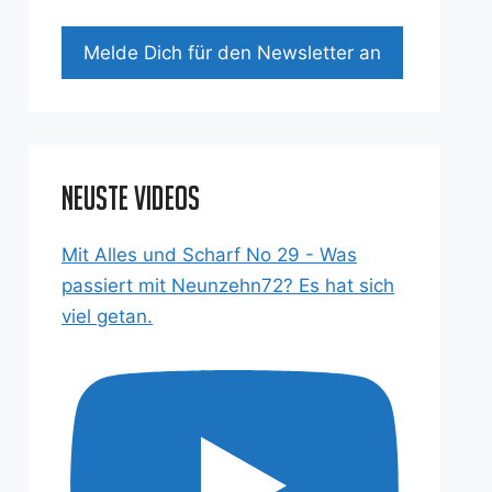
Mel­de Dich für den News­let­ter an
Neuste Videos
Mit Alles und Scharf No 29 - Was
passiert mit Neunzehn72? Es hat sich
viel getan.