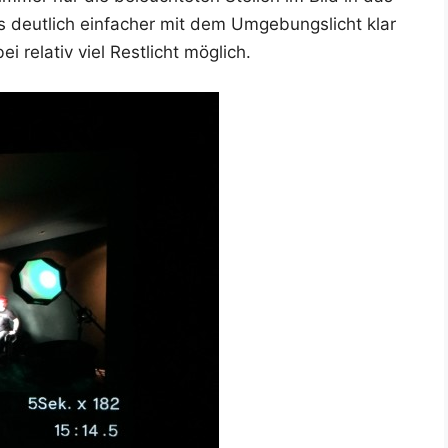
s deut­lich ein­fa­cher mit dem Umge­bungs­licht klar
 rela­tiv viel Rest­licht möglich.