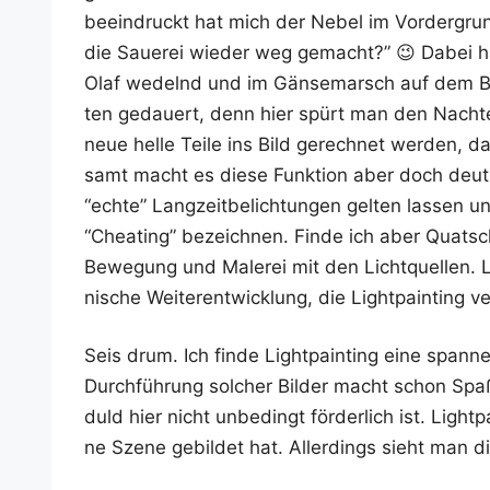
beein­druckt hat mich der Nebel im Vor­der­grun
die Saue­rei wie­der weg gemacht?” 😉 Dabei han
Olaf wedelnd und im Gän­se­marsch auf dem Bod
ten gedau­ert, denn hier spürt man den Nach­t
neue hel­le Tei­le ins Bild gerech­net wer­den, dau
samt macht es die­se Funk­ti­on aber doch deut­li
“ech­te” Lang­zeit­be­lich­tun­gen gel­ten las­s
“Chea­ting” bezeich­nen. Fin­de ich aber Quats
Bewe­gung und Male­rei mit den Licht­quel­len. Le
ni­sche Wei­ter­ent­wick­lung, die Light­pain­ting v
Seis drum. Ich fin­de Light­pain­ting eine span­ne
Durch­füh­rung sol­cher Bil­der macht schon S
duld hier nicht unbe­dingt för­der­lich ist. Light­p
ne Sze­ne gebil­det hat. Aller­dings sieht man d