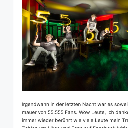
Irgend­wann in der letz­ten Nacht war es sowei
mau­er von 55.555 Fans. Wow Leu­te, ich dan­ke
immer wie­der berührt wie vie­le Leu­te mein Trei