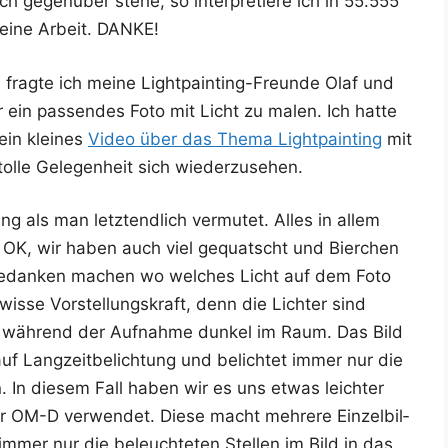
 gegen­über ste­he, so inter­pre­tie­re ich in 55.555
mei­ne Arbeit. DANKE!
frag­te ich mei­ne Light­pain­ting-Freun­de Olaf und
r ein pas­sen­des Foto mit Licht zu malen. Ich hat­te
ein klei­nes
Video über das The­ma Light­pain­ting
mit
 tol­le Gele­gen­heit sich wiederzusehen.
 als man letzt­end­lich ver­mu­tet. Alles in allem
. OK, wir haben auch viel gequatscht und Bier­chen
Gedan­ken machen wo wel­ches Licht auf dem Foto
s­se Vor­stel­lungs­kraft, denn die Lich­ter sind
t es wäh­rend der Auf­nah­me dun­kel im Raum. Das Bild
f Lang­zeit­be­lich­tung und belich­tet immer nur die
n. In die­sem Fall haben wir es uns etwas leich­ter
OM-D ver­wen­det. Die­se macht meh­re­re Ein­zel­bil­
immer nur die beleuch­te­ten Stel­len im Bild in das