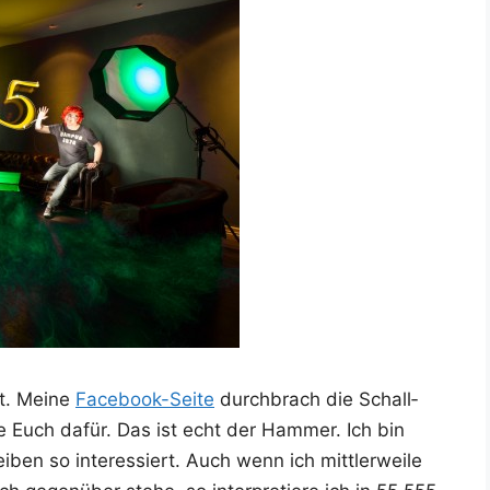
t. Mei­ne
Face­book-Sei­te
durch­brach die Schall­
 Euch dafür. Das ist echt der Ham­mer. Ich bin
­ben so inter­es­siert. Auch wenn ich mitt­ler­wei­le