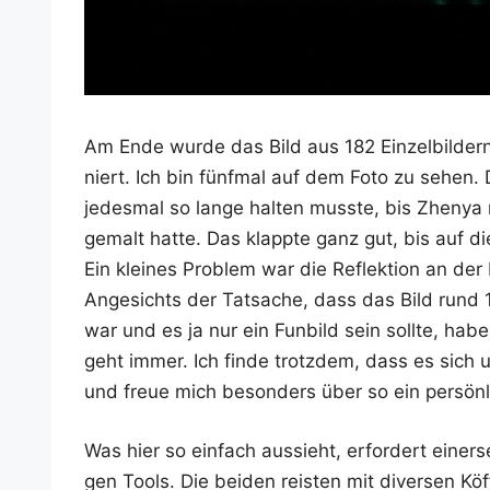
Am Ende wur­de das Bild aus 182 Ein­zel­bil­dern
niert. Ich bin fünf­mal auf dem Foto zu sehen. 
jedes­mal so lan­ge hal­ten muss­te, bis Zhe­nya
gemalt hat­te. Das klapp­te ganz gut, bis auf d
Ein klei­nes Pro­blem war die Reflek­ti­on an de
Ange­sichts der Tat­sa­che, dass das Bild rund 15
war und es ja nur ein Fun­bild sein soll­te, hab
geht immer. Ich fin­de trotz­dem, dass es sich um
und freue mich beson­ders über so ein per­sön­l
Was hier so ein­fach aus­sieht, erfor­dert einer­s
gen Tools. Die bei­den reis­ten mit diver­sen Köf­