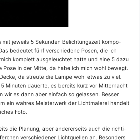
 mit jeweils 5 Sekun­den Belich­tungs­zeit kom­po­
Das bedeu­tet fünf ver­schie­de­ne Posen, die ich
 mich kom­plett aus­ge­leuch­tet hat­te und eine 5 dazu
ie Pose in der Mit­te, da habe ich mich wohl bewegt.
r Decke, da streu­te die Lam­pe wohl etwas zu viel.
 Minu­ten dau­er­te, es bereits kurz vor Mit­ter­nacht
en wir es dann aber ein­fach so gelas­sen. Bes­ser
 ein wah­res Meis­ter­werk der Licht­ma­le­rei han­delt
i­ches Foto.
eits die Pla­nung, aber ande­rer­seits auch die rich­ti­
fer­chen ver­schie­de­ner Licht­quel­len an. Beson­ders