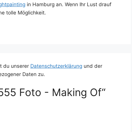
t­pain­ting
in Ham­burg an. Wenn Ihr Lust drauf
e tol­le Möglichkeit.
t du unserer
Datenschutzerklärung
und der
ezogener Daten zu.
555 Foto - Making Of“