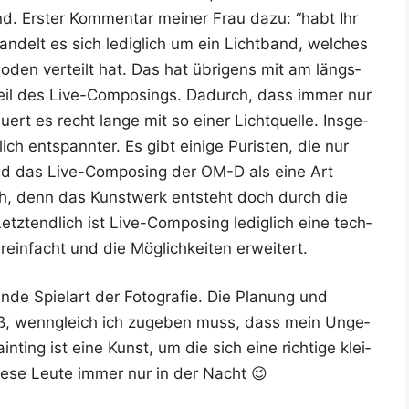
d. Ers­ter Kom­men­tar mei­ner Frau dazu: “habt Ihr
­delt es sich ledig­lich um ein Licht­band, wel­ches
en ver­teilt hat. Das hat übri­gens mit am längs­
eil des Live-Com­po­sings. Dadurch, dass immer nur
­ert es recht lan­ge mit so einer Licht­quel­le. Ins­ge­
ch ent­spann­ter. Es gibt eini­ge Puris­ten, die nur
en und das Live-Com­po­sing der OM-D als eine Art
ch, denn das Kunst­werk ent­steht doch durch die
tzt­end­lich ist Live-Com­po­sing ledig­lich eine tech­
er­ein­facht und die Mög­lich­kei­ten erweitert.
n­de Spiel­art der Foto­gra­fie. Die Pla­nung und
paß, wenn­gleich ich zuge­ben muss, dass mein Unge­
ain­ting ist eine Kunst, um die sich eine rich­ti­ge klei­
ie­se Leu­te immer nur in der Nacht 😉