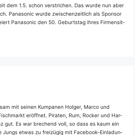
 seit dem 1.5. schon ver­stri­chen. Das wur­de nun aber
h. Pana­so­nic wur­de zwi­schen­zeit­lich als Spon­sor
­ert Pana­so­nic den 50. Geburts­tag ihres Fir­men­sit­
am mit sei­nen Kum­pa­nen Hol­ger, Mar­co und
isch­markt eröff­net. Pira­ten, Rum, Rocker und Har­
z gut. Es war bre­chend voll, so dass es kaum ein
ungs etwas zu frei­zü­gig mit Face­­book-Ein­la­­dun­­