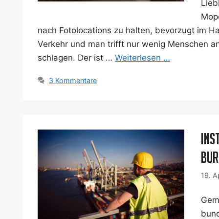
Lieb
Mope
nach Foto­lo­ca­ti­ons zu hal­ten, bevor­zugt i
Ver­kehr und man trifft nur wenig Men­schen an
schla­gen. Der ist …
Wei­ter­le­sen …
3 Kommentare
Ins
Bur
19. A
Geme
bund 