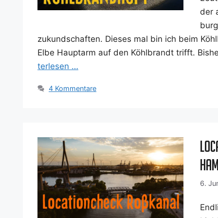
der 
bur­
zu­kund­schaf­ten. Die­ses mal bin ich beim Köhl­
Elbe Haupt­arm auf den Köhl­brandt trifft. Bis­
ter­le­sen …
4 Kommentare
Loc
Ham
6. Ju
End­