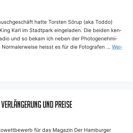
ausch­ge­schäft hat­te Tors­ten Sörup (aka Tod­do)
ing Karl im Stadt­park ein­ge­la­den. Die bei­den ken­
Radio und so bekam ich neben der Pho­to­ge­neh­mi­
r­ma­ler­wei­se heisst es für die Foto­gra­fen …
Wei­
Verlängerung und Preise
to­wett­be­werb für das Maga­zin Der Ham­bur­ger