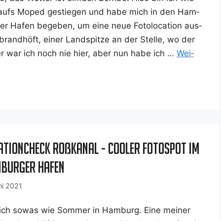
aufs Moped gestie­gen und habe mich in den Ham­
ger Hafen bege­ben, um eine neue Foto­lo­ca­ti­on aus­
brand­höft, einer Land­spit­ze an der Stel­le, wo der
her war ich noch nie hier, aber nun habe ich …
Wei­
ationcheck Roßkanal - Cooler Fotospot im
burger Hafen
ni 2021
lich sowas wie Som­mer in Ham­burg. Eine mei­ner