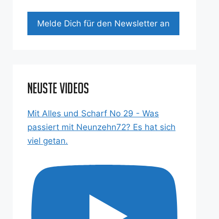
Mel­de Dich für den News­let­ter an
Neuste Videos
Mit Alles und Scharf No 29 - Was
passiert mit Neunzehn72? Es hat sich
viel getan.