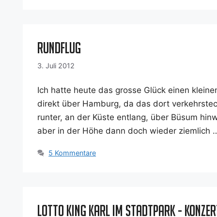
Rundflug
3. Juli 2012
Ich hat­te heu­te das gros­se Glück einen klei­n
direkt über Ham­burg, da das dort ver­kehrs­tech
run­ter, an der Küs­te ent­lang, über Büsum hin
aber in der Höhe dann doch wie­der ziem­lich
5 Kommentare
Lotto King Karl im Stadtpark - Konze