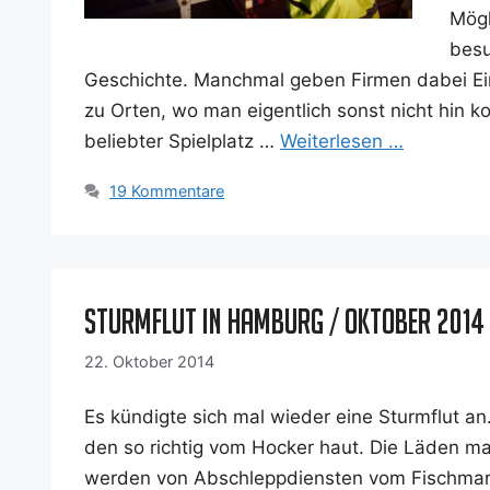
Mög­l
besu
Geschich­te. Manch­mal geben Fir­men dabei Ein
zu Orten, wo man eigent­lich sonst nicht hin kom
belieb­ter Spiel­platz …
Wei­ter­le­sen …
19 Kommentare
Sturmflut in Hamburg / Oktober 2014
22. Oktober 2014
Es kün­dig­te sich mal wie­der eine Sturm­flut an
den so rich­tig vom Hocker haut. Die Läden mach
wer­den von Abschlepp­diens­ten vom Fisch­markt