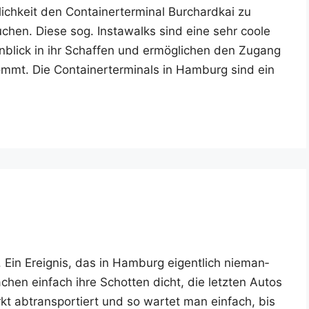
ich­keit den Con­tai­ner­ter­mi­nal Bur­chard­kai zu
­chen. Die­se sog. Insta­walks sind eine sehr coo­le
­blick in ihr Schaf­fen und ermög­li­chen den Zugang
mt. Die Con­tai­ner­ter­mi­nals in Ham­burg sind ein
. Ein Ereig­nis, das in Ham­burg eigent­lich nie­man­
en ein­fach ihre Schot­ten dicht, die letz­ten Autos
 abtrans­por­tiert und so war­tet man ein­fach, bis