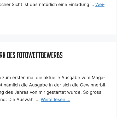
scher Sicht ist das natür­lich eine Ein­la­dung …
Wei­
dern des Fotowettbewerbs
 zum ers­ten mal die aktu­el­le Aus­ga­be vom Maga­
 näm­lich die Aus­ga­be in der sich die Gewin­ner­bil­
ng des Jah­res von mir gestar­tet wur­de. So gross
kend. Die Aus­wahl …
Wei­ter­le­sen …