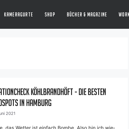
Kameragurte
Shop
Bücher & Magazine
Wor
ationcheck Köhlbrandhöft - Die besten
ospots in Hamburg
uni 2021
te, das Wet­ter ist ein­fach Bom­be. Also bin ich wie­