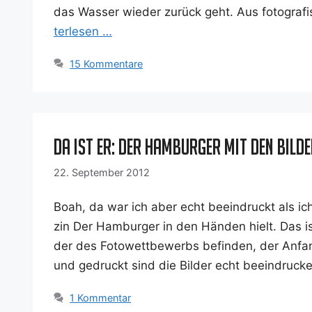
das Was­ser wie­der zurück geht. Aus foto­gra­fi­
ter­le­sen …
15 Kommentare
Da ist er: Der Hamburger mit den Bil
22. September 2012
Boah, da war ich aber echt beein­druckt als ich
zin Der Ham­bur­ger in den Hän­den hielt. Das ist
der des Foto­wett­be­werbs befin­den, der Anfa
und gedruckt sind die Bil­der echt beein­dru­c
1 Kommentar