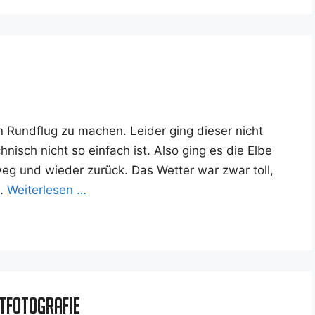
en Rund­flug zu machen. Lei­der ging die­ser nicht
­nisch nicht so ein­fach ist. Also ging es die Elbe
­weg und wie­der zurück. Das Wet­ter war zwar toll,
 …
Wei­ter­le­sen …
rtfotografie