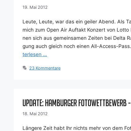
19. Mai 2012
Leu­te, Leu­te, war das ein gei­ler Abend. Als T
mich zum Open Air Auf­takt Kon­zert von Lot­to K
nen sich aus gemein­sa­men Zei­ten bei Del­ta 
gung auch gleich noch einen All-Access-Pass. No
ter­le­sen …
23 Kommentare
Update: Hamburger Fotowettbewerb - 
18. Mai 2012
Län­ge­re Zeit habt Ihr nichts mehr von dem Fo