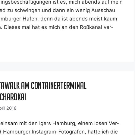
­lings­be­schäf­ti­gun­gen ist es, mich abends auf mein
d zu schwin­gen und dann ein wenig Aus­schau
m Ham­bur­ger Hafen, denn da ist abends meist kaum
. Die­ses mal hat es mich an den Roß­ka­nal ver­
tawalk am Containerterminal
chardkai
pril 2018
in­sam mit den Igers Ham­burg, einem losen Ver­
Ham­bur­ger Insta­­gram-Foto­­­gra­­fen, hat­te ich die