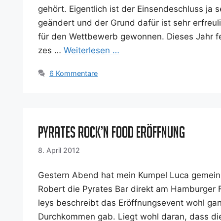
gehört. Eigent­lich ist der Ein­sen­de­schluss ja
geän­dert und der Grund dafür ist sehr erfreu­lic
für den Wett­be­werb gewon­nen. Die­ses Jahr fei
zes …
Wei­ter­le­sen …
6 Kommentare
Pyrates Rock’n Food Eröffnung
8. April 2012
Ges­tern Abend hat mein Kum­pel Luca gemein­s
Robert die Pyra­tes Bar direkt am Ham­bur­ger F
leys beschreibt das Eröff­nungs­event wohl gan
Durch­kom­men gab. Liegt wohl dar­an, dass die J