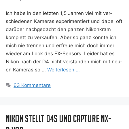
Ich habe in den letz­ten 1,5 Jah­ren viel mit ver­
schie­de­nen Kame­ras expe­ri­men­tiert und dabei oft
dar­über nach­ge­dacht den gan­zen Nikon­kram
kom­plett zu ver­kau­fen. Aber so ganz konn­te ich
mich nie tren­nen und erfreue mich doch immer
wie­der am Look des FX-Sen­­sors. Lei­der hat es
Nikon nach der D4 nicht ver­stan­den mich mit neu­
en Kame­ras so …
Wei­ter­le­sen …
63 Kommentare
Nikon stellt D4s und Capture NX-