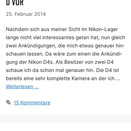
D vor
25. Februar 2014
Nach­dem sich aus mei­ner Sicht im Nikon-Lager
lan­ge nicht viel inter­es­san­tes getan hat, nun gleich
zwei Ankün­di­gun­gen, die mich etwas genau­er hin­
schau­en las­sen. Da wäre zum einen die Ankün­di­
gung der Nikon D4s. Als Besit­zer von zwei D4
schaue ich da schon mal genau­er hin. Die D4 ist
bereits eine sehr kom­plet­te Kame­ra an der ich …
Wei­ter­le­sen …
15 Kommentare