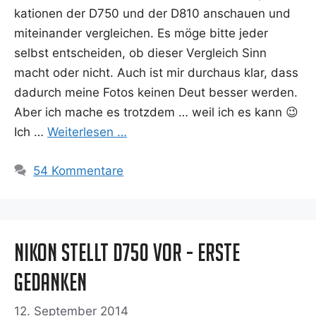
ka­tio­nen der D750 und der D810 anschau­en und
mit­ein­an­der ver­glei­chen. Es möge bit­te jeder
selbst ent­schei­den, ob die­ser Ver­gleich Sinn
macht oder nicht. Auch ist mir durch­aus klar, dass
dadurch mei­ne Fotos kei­nen Deut bes­ser wer­den.
Aber ich mache es trotz­dem … weil ich es kann 😉
Ich …
Wei­ter­le­sen …
54 Kommentare
Nikon stellt D750 vor - erste
Gedanken
12. September 2014