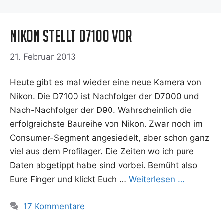
Nikon stellt D7100 vor
21. Februar 2013
Heu­te gibt es mal wie­der eine neue Kame­ra von
Nikon. Die D7100 ist Nach­fol­ger der D7000 und
Nach-Nach­­fol­­ger der D90. Wahr­schein­lich die
erfolg­reichs­te Bau­rei­he von Nikon. Zwar noch im
Con­­su­­mer-Seg­­ment ange­sie­delt, aber schon ganz
viel aus dem Pro­fi­la­ger. Die Zei­ten wo ich pure
Daten abge­tippt habe sind vor­bei. Bemüht also
Eure Fin­ger und klickt Euch …
Wei­ter­le­sen …
17 Kommentare