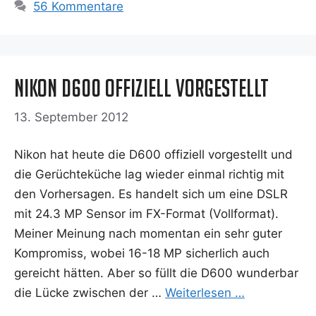
56 Kommentare
Nikon D600 offiziell vorgestellt
13. September 2012
Nikon hat heu­te die D600 offi­zi­ell vor­ge­stellt und
die Gerüch­te­kü­che lag wie­der ein­mal rich­tig mit
den Vor­her­sa­gen. Es han­delt sich um eine DSLR
mit 24.3 MP Sen­sor im FX-For­­mat (Voll­for­mat).
Mei­ner Mei­nung nach momen­tan ein sehr guter
Kom­pro­miss, wobei 16-18 MP sicher­lich auch
gereicht hät­ten. Aber so füllt die D600 wun­der­bar
die Lücke zwi­schen der …
Wei­ter­le­sen …