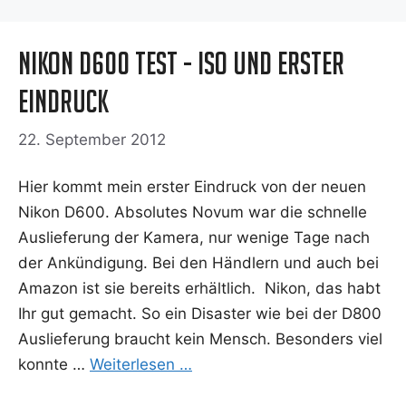
Nikon D600 Test - ISO und erster
Eindruck
22. September 2012
Hier kommt mein ers­ter Ein­druck von der neu­en
Nikon D600. Abso­lu­tes Novum war die schnel­le
Aus­lie­fe­rung der Kame­ra, nur weni­ge Tage nach
der Ankün­di­gung. Bei den Händ­lern und auch bei
Ama­zon ist sie bereits erhält­lich. Nikon, das habt
Ihr gut gemacht. So ein Dis­as­ter wie bei der D800
Aus­lie­fe­rung braucht kein Mensch. Beson­ders viel
konn­te …
Wei­ter­le­sen …