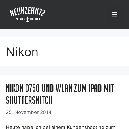
Zum
Inhalt
Menü
springen
Nikon
Nikon D750 und WLan zum iPad mit
Shuttersnitch
25. November 2014
Heu­te habe ich bei einem Kun­den­shoo­ting zum