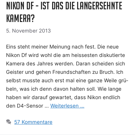
Nikon Df - Ist das die langersehnte
Kamera?
5. November 2013
Eins steht mei­ner Mei­nung nach fest. Die neue
Nikon Df wird wohl die am heis­ses­ten dis­ku­tier­te
Kame­ra des Jah­res wer­den. Dar­an schei­den sich
Geis­ter und gehen Freund­schaf­ten zu Bruch. Ich
selbst muss­te auch erst mal eine gan­ze Wei­le grü­
beln, was ich denn davon hal­ten soll. Wie lan­ge
haben wir dar­auf gewar­tet, dass Nikon end­lich
den D4-Sen­­sor …
Wei­ter­le­sen …
57 Kommentare