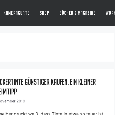
Kameragurte
Shop
Bücher & Magazine
Wor
ckertinte günstiger kaufen. Ein kleiner
eimtipp
November 2019
sel­ber druckt weiß, dass Tin­te in etwa so teu­er ist,