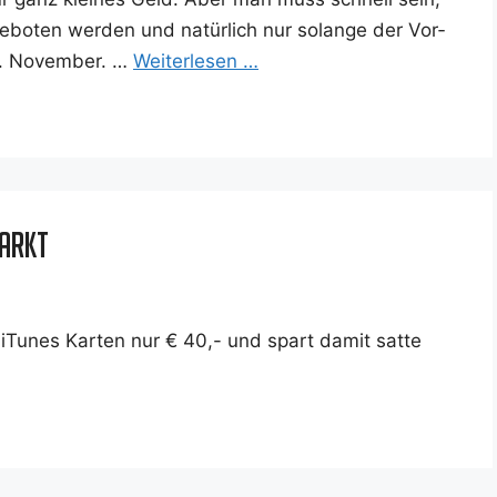
e­bo­ten wer­den und natür­lich nur solan­ge der Vor­
5. Novem­ber. …
Wei­ter­le­sen …
markt
-iTunes Kar­ten nur € 40,- und spart damit sat­te