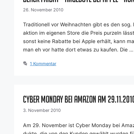
26. November 2010
Tra­di­tio­nell vor Weih­nach­ten gibt es den so
ak­ti­on im eige­nen Store die Preis pur­zeln läs
sonst kei­ne Rabat­te bei Apple erhält, kann ma
man eh vor hat­te dort etwas zu kau­fen. Die 
1 Kommentar
Cyber Monday bei Amazon am 29.11.201
3. November 2010
Am 29. Novem­ber ist Cyber Mon­day bei Ama­z
duk­te, die von den Kun­den gewählt wur­den f