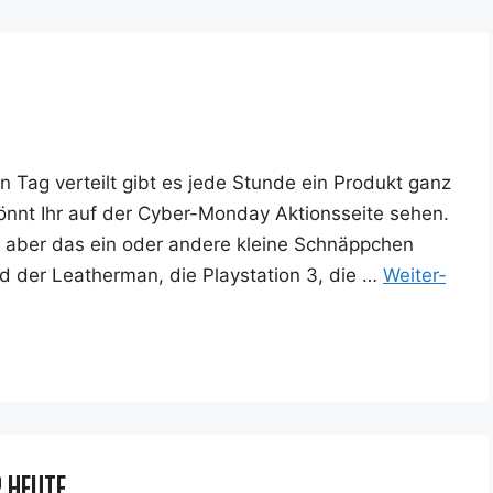
 Tag ver­teilt gibt es jede Stun­de ein Pro­dukt ganz
könnt Ihr auf der Cyber-Mon­­day Akti­ons­sei­te sehen.
bei, aber das ein oder ande­re klei­ne Schnäpp­chen
d der Lea­ther­man, die Play­sta­ti­on 3, die …
Wei­ter­
r Heute