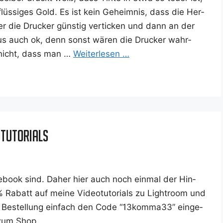
flüs­si­ges Gold. Es ist kein Geheim­nis, dass die Her­
ler die Dru­cker güns­tig ver­ti­cken und dann an der
 aus auch ok, denn sonst wären die Dru­cker wahr­
a nicht, dass man …
Wei­ter­le­sen …
otutorials
ce­book sind. Daher hier auch noch ein­mal der Hin­
abatt auf mei­ne Video­tu­to­ri­als zu Ligh­t­room und
r Bestel­lung ein­fach den Code “13komma33” ein­ge­
 zum Shop.