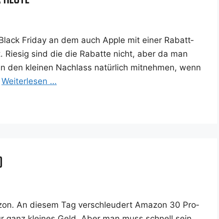
g. Black Fri­day an dem auch Apple mit einer Rabatt­
st. Rie­sig sind die die Rabat­te nicht, aber da man
n den klei­nen Nach­lass natür­lich mit­neh­men, wenn
…
Wei­ter­le­sen …
0
on. An die­sem Tag ver­schleu­dert Ama­zon 30 Pro­
ür ganz klei­nes Geld. Aber man muss schnell sein,