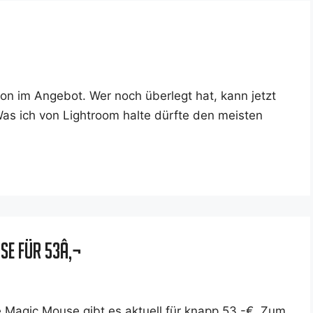
zon im Ange­bot. Wer noch über­legt hat, kann jetzt
as ich von Ligh­t­room hal­te dürf­te den meis­ten
se für 53â‚¬
Magic Mou­se gibt es aktu­ell für knapp 53,-€. Zum