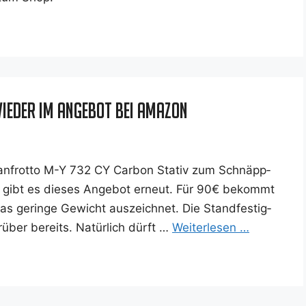
ieder im Angebot bei Amazon
an­frot­to M-Y 732 CY Car­bon Sta­tiv zum Schnäpp­
l gibt es die­ses Ange­bot erneut. Für 90€ bekommt
das gerin­ge Gewicht aus­zeich­net. Die Stand­fes­tig­
r­über bereits. Natür­lich dürft …
Wei­ter­le­sen …