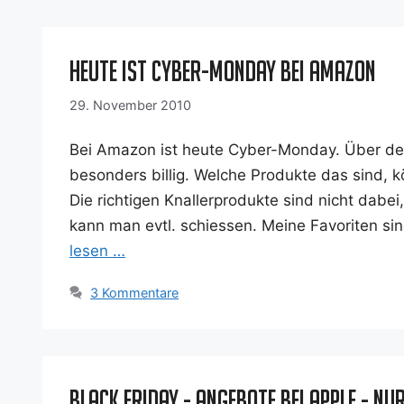
Heute ist Cyber-Monday bei Amazon
29. November 2010
Bei Ama­zon ist heu­te Cyber-Mon­­day. Über den
beson­ders bil­lig. Wel­che Pro­duk­te das sind, 
Die rich­ti­gen Knal­ler­pro­duk­te sind nicht da
kann man evtl. schies­sen. Mei­ne Favo­ri­ten sin
le­sen …
3 Kommentare
Black Friday - Angebote bei Apple - nu