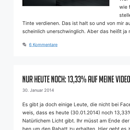
wie 
stel­
Tin­te ver­die­nen. Das ist halt so und von mir
schein­lich uner­schwing­lich. Aber das heißt j
6 Kommentare
Nur heute noch: 13,33% auf meine Vide
30. Januar 2014
Es gibt ja doch eini­ge Leu­te, die nicht bei Fa
weis, dass es heu­te (30.01.2014) noch 13,33% R
Natür­li­chem Licht gibt. Ihr müsst am Ende de
ben um den Rabatt zu erhal­ten. Hier geht es