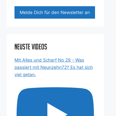
Mel­de Dich für den News­let­ter an
Neuste Videos
Mit Alles und Scharf No 29 - Was
passiert mit Neunzehn72? Es hat sich
viel getan.