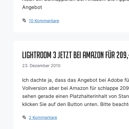
Angebot
10 Kommentare
Lightroom 3 jetzt bei Amazon für 209,
23. Dezember 2010
Ich dach­te ja, dass das Ange­bot bei Ado­be für
Voll­ver­si­on aber bei Ama­zon für schlap­pe 209
sehen gera­de einen Platz­hal­ter­in­halt von Stan
kli­cken Sie auf den But­ton unten. Bit­te beac
2 Kommentare