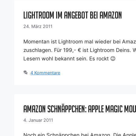
Lightroom im Angebot bei Amazon
24. März 2011
Momen­tan ist Ligh­t­room mal wie­der bei Ama­
zuschla­gen. Für 199,- € ist Ligh­t­room Deins. W
Lesern wohl bekannt sein. Es rockt 😉
4 Kommentare
Amazon Schnäppchen: Apple Magic Mou
4. Januar 2011
Noch ein Schnäpp­chen bei Ama­zon. Die Apple 