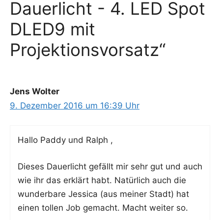
Dauerlicht - 4. LED Spot
DLED9 mit
Projektionsvorsatz“
Jens Wolter
9. Dezember 2016 um 16:39 Uhr
Hal­lo Pad­dy und Ralph ,
Die­ses Dau­er­licht gefällt mir sehr gut und auch
wie ihr das erklärt habt. Natür­lich auch die
wun­der­ba­re Jes­si­ca (aus mei­ner Stadt) hat
einen tol­len Job gemacht. Macht wei­ter so.