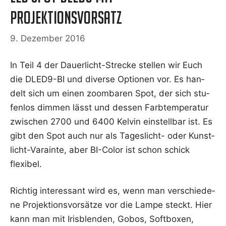
Projektionsvorsatz
9. Dezember 2016
In Teil 4 der Dau­er­licht-Stre­cke stel­len wir Euch
die DLED9-BI und diver­se Optio­nen vor. Es han­
delt sich um einen zoom­ba­ren Spot, der sich stu­
fen­los dim­men lässt und des­sen Farb­tem­pe­ra­tur
zwi­schen 2700 und 6400 Kel­vin ein­stell­bar ist. Es
gibt den Spot auch nur als Tages­licht- oder Kunst­
licht-Varain­te, aber BI-Color ist schon schick
flexibel.
Rich­tig inter­es­sant wird es, wenn man ver­schie­de­
ne Pro­jek­ti­ons­vor­sät­ze vor die Lam­pe steckt. Hier
kann man mit Iris­blen­den, Gobos, Soft­bo­xen,