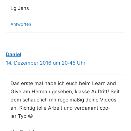
Lg Jens
Antworten
Daniel
14. Dezember 2016 um 20:45 Uhr
Das ers­te mal habe ich euch beim Learn and
Give am Her­man gese­hen, klas­se Auf­tritt! Seit
dem schaue ich mir regel­mä­ßig dei­ne Vide­os
an. Rich­tig tol­le Arbeit und ver­dammt coo­
ler Typ 😀