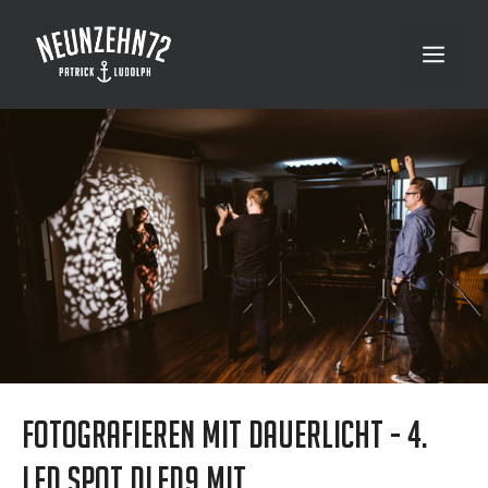
Zum
Inhalt
Menü
springen
Fotografieren mit Dauerlicht - 4.
LED Spot DLED9 mit