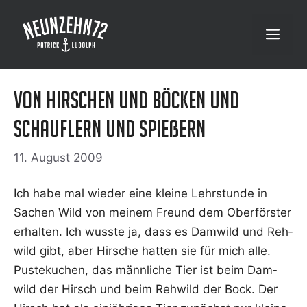
Zum
Inhalt
Menü
springen
Von Hirschen und Böcken und
Schauflern und Spießern
11. August 2009
Ich habe mal wie­der eine klei­ne Lehr­stun­de in
Sachen Wild von mei­nem Freund dem Ober­förs­ter
erhal­ten. Ich wuss­te ja, dass es Dam­wild und Reh­
wild gibt, aber Hir­sche hat­ten sie für mich alle.
Pus­te­ku­chen, das männ­li­che Tier ist beim Dam­
wild der Hirsch und beim Reh­wild der Bock. Der