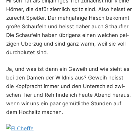
Hirsch hat als ein­jäh­ri­ges Tier zunächst nur klei­ne
Hör­ner, die dafür ziem­lich spitz sind. Also heisst er
zurecht Spie­ßer. Der mehr­jäh­ri­ge Hirsch bekommt
gro­ße Schau­feln und heisst daher auch Schauf­ler.
Die Schau­feln haben übri­gens einen wei­chen pel­
zi­gen Über­zug und sind ganz warm, weil sie voll
durch­blu­tet sind.
Ja, und was ist dann ein Geweih und wie sieht es
bei den Damen der Wild­nis aus? Geweih heisst
die Kopf­pracht immer und den Unter­schied zwi­
schen Tier und Reh fin­de ich heu­te Abend her­aus,
wenn wir uns ein paar gemüt­li­che Stun­den auf
dem Hoch­sitz machen.