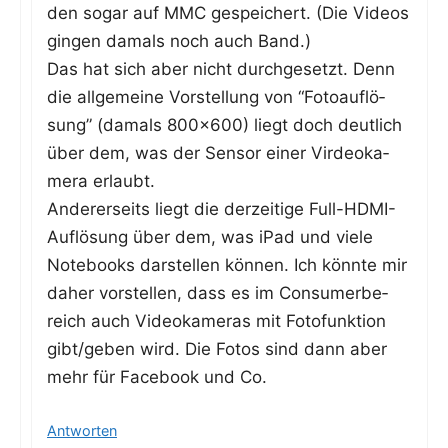
den sogar auf MMC gespei­chert. (Die Vide­os
gin­gen damals noch auch Band.)
Das hat sich aber nicht durch­ge­setzt. Denn
die all­ge­mei­ne Vor­stel­lung von “Foto­auf­lö­
sung” (damals 800x600) liegt doch deut­lich
über dem, was der Sen­sor einer Vir­deo­ka­
me­ra erlaubt.
Ande­rer­seits liegt die der­zei­ti­ge Full-HDMI-
Auf­lö­sung über dem, was iPad und vie­le
Note­books dar­stel­len kön­nen. Ich könn­te mir
daher vor­stel­len, dass es im Con­su­mer­be­
reich auch Video­ka­me­ras mit Foto­funk­ti­on
gibt/geben wird. Die Fotos sind dann aber
mehr für Face­book und Co.
Antworten