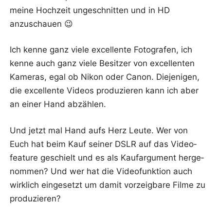
mei­ne Hoch­zeit unge­schnit­ten und in HD
anzuschauen 😉
Ich ken­ne ganz vie­le excel­len­te Foto­gra­fen, ich
ken­ne auch ganz vie­le Besit­zer von excel­len­ten
Kame­ras, egal ob Nikon oder Canon. Die­je­ni­gen,
die excel­len­te Vide­os pro­du­zie­ren kann ich aber
an einer Hand abzählen.
Und jetzt mal Hand aufs Herz Leu­te. Wer von
Euch hat beim Kauf sei­ner DSLR auf das Video­
fea­ture geschielt und es als Kauf­ar­gu­ment her­ge­
nom­men? Und wer hat die Video­funk­ti­on auch
wirk­lich ein­ge­setzt um damit vor­zeig­ba­re Fil­me zu
produzieren?