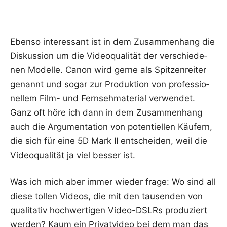
Eben­so inter­es­sant ist in dem Zusam­men­hang die
Dis­kus­si­on um die Video­qua­li­tät der ver­schie­de­
nen Model­le. Canon wird ger­ne als Spit­zen­rei­ter
genannt und sogar zur Pro­duk­ti­on von pro­fes­sio­
nel­lem Film- und Fern­seh­ma­te­ri­al ver­wen­det.
Ganz oft höre ich dann in dem Zusam­men­hang
auch die Argu­men­ta­ti­on von poten­ti­el­len Käu­fern,
die sich für eine 5D Mark II ent­schei­den, weil die
Video­qua­li­tät ja viel bes­ser ist.
Was ich mich aber immer wie­der fra­ge: Wo sind all
die­se tol­len Vide­os, die mit den tau­sen­den von
qua­li­ta­tiv hoch­wer­ti­gen Video-DSLRs pro­du­ziert
wer­den? Kaum ein Pri­vat­vi­deo bei dem man das