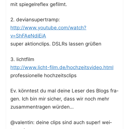
mit spie­gel­re­flex gefilmt.
2. devi­an­super­tramp:
http://www.youtube.com/watch?
v=ShFAeNdiEiA
super aktionclips. DSLRs las­sen grüßen
3. licht­film
http://www.licht-film.de/hochzeitsvideo.html
pro­fes­sio­nel­le hochzeitsclips
Ev. könn­test du mal dei­ne Leser des Blogs fra­
gen. Ich bin mir sicher, dass wir noch mehr
zusam­men­tra­gen würden…
@valentin: dei­ne clips sind auch super! wei­