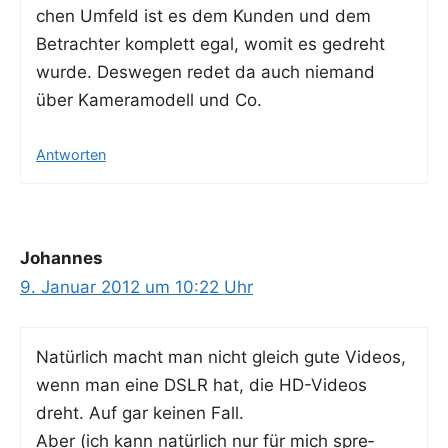
chen Umfeld ist es dem Kun­den und dem
Betrach­ter kom­plett egal, womit es gedreht
wur­de. Des­we­gen redet da auch nie­mand
über Kame­ra­mo­dell und Co.
Antworten
Johannes
9. Januar 2012 um 10:22 Uhr
Natür­lich macht man nicht gleich gute Vide­os,
wenn man eine DSLR hat, die HD-Vide­os
dreht. Auf gar kei­nen Fall.
Aber (ich kann natür­lich nur für mich spre­