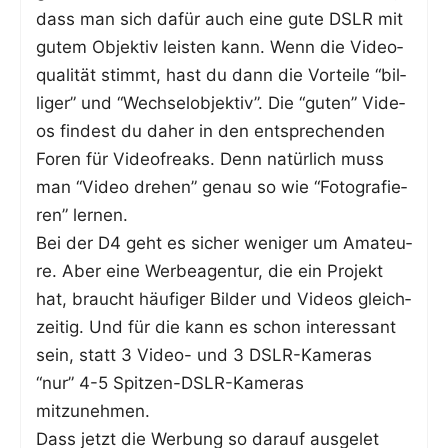
dass man sich dafür auch eine gute DSLR mit
gutem Objek­tiv leis­ten kann. Wenn die Video­
qua­li­tät stimmt, hast du dann die Vor­tei­le “bil­
li­ger” und “Wech­sel­ob­jek­tiv”. Die “guten” Vide­
os fin­dest du daher in den ent­spre­chen­den
Foren für Video­freaks. Denn natür­lich muss
man “Video dre­hen” genau so wie “Foto­gra­fie­
ren” lernen.
Bei der D4 geht es sicher weni­ger um Ama­teu­
re. Aber eine Wer­be­agen­tur, die ein Pro­jekt
hat, braucht häu­fi­ger Bil­der und Vide­os gleich­
zei­tig. Und für die kann es schon inter­es­sant
sein, statt 3 Video- und 3 DSLR-Kame­ras
“nur” 4-5 Spit­zen-DSLR-Kame­ras
mitzunehmen.
Dass jetzt die Wer­bung so dar­auf aus­ge­let