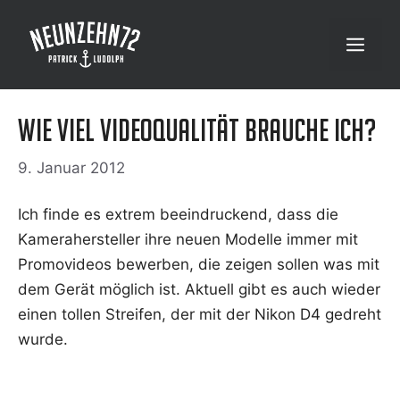
Zum
Inhalt
Menü
springen
Wie viel Videoqualität brauche ich?
9. Januar 2012
Ich fin­de es extrem beein­dru­ckend, dass die
Kame­ra­her­stel­ler ihre neu­en Model­le immer mit
Pro­mo­vi­de­os bewer­ben, die zei­gen sol­len was mit
dem Gerät mög­lich ist. Aktu­ell gibt es auch wie­der
einen tol­len Strei­fen, der mit der Nikon D4 gedreht
wurde.