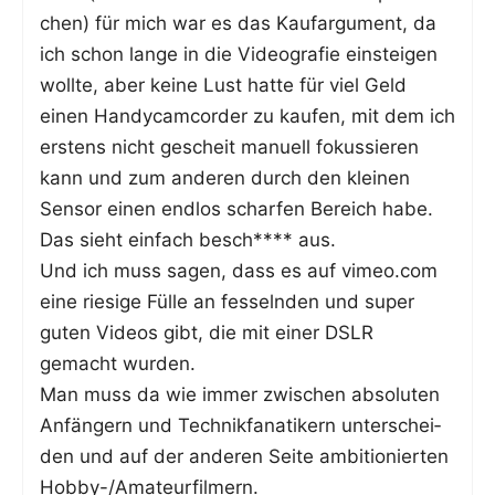
chen) für mich war es das Kauf­ar­gu­ment, da
ich schon lan­ge in die Video­gra­fie ein­stei­gen
woll­te, aber kei­ne Lust hat­te für viel Geld
einen Han­dy­cam­cor­der zu kau­fen, mit dem ich
ers­tens nicht gescheit manu­ell fokus­sie­ren
kann und zum ande­ren durch den klei­nen
Sen­sor einen end­los schar­fen Bereich habe.
Das sieht ein­fach besch**** aus.
Und ich muss sagen, dass es auf vimeo.com
eine rie­si­ge Fül­le an fes­seln­den und super
guten Vide­os gibt, die mit einer DSLR
gemacht wurden.
Man muss da wie immer zwi­schen abso­lu­ten
Anfän­gern und Tech­nik­fa­na­ti­kern unter­schei­
den und auf der ande­ren Sei­te ambi­tio­nier­ten
Hob­by-/Ama­teur­fil­mern.