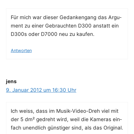
Für mich war die­ser Gedan­ken­gang das Argu­
ment zu einer Gebrauch­ten D300 anstatt ein
D300s oder D7000 neu zu kaufen.
Antworten
jens
9. Januar 2012 um 16:30 Uhr
Ich weiss, dass im Musik-Video-Dreh viel mit
der 5 dm² gedreht wird, weil die Kame­ras ein­
fach unend­lich güns­ti­ger sind, als das Ori­gi­nal.