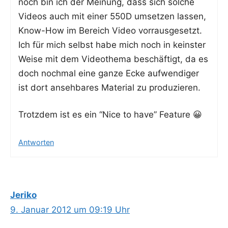
noch bin ich der Mei­nung, dass sich sol­che
Vide­os auch mit einer 550D umset­zen las­sen,
Know-How im Bereich Video vorrausgesetzt.
Ich für mich selbst habe mich noch in keins­ter
Wei­se mit dem Video­the­ma beschäf­tigt, da es
doch noch­mal eine gan­ze Ecke auf­wen­di­ger
ist dort anseh­ba­res Mate­ri­al zu produzieren.
Trotz­dem ist es ein “Nice to have” Feature 😀
Antworten
Jeriko
9. Januar 2012 um 09:19 Uhr