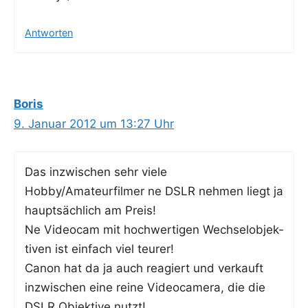
Antworten
Boris
9. Januar 2012 um 13:27 Uhr
Das inzwi­schen sehr vie­le
Hobby/Amateurfilmer ne DSLR neh­men liegt ja
haupt­säch­lich am Preis!
Ne Video­cam mit hoch­wer­ti­gen Wech­sel­ob­jek­
ti­ven ist ein­fach viel teurer!
Canon hat da ja auch reagiert und ver­kauft
inzwi­schen eine rei­ne Video­ca­me­ra, die die
DSLR Objek­ti­ve nutzt!