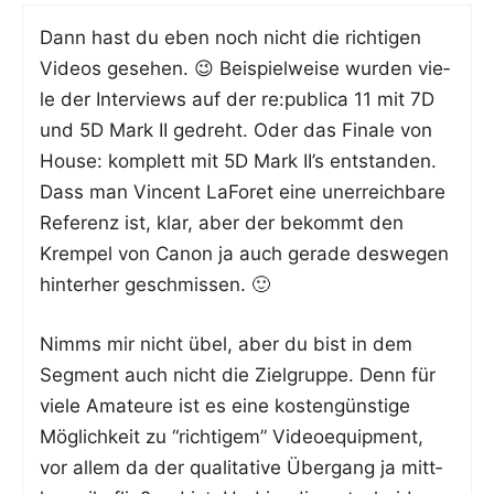
Dann hast du eben noch nicht die rich­ti­gen
Vide­os gese­hen. 😉 Bei­spiel­wei­se wur­den vie­
le der Inter­views auf der re:publica 11 mit 7D
und 5D Mark II gedreht. Oder das Fina­le von
House: kom­plett mit 5D Mark II’s ent­stan­den.
Dass man Vin­cent LaFo­ret eine uner­reich­ba­re
Refe­renz ist, klar, aber der bekommt den
Krem­pel von Canon ja auch gera­de des­we­gen
hin­ter­her geschmissen. 🙂
Nimms mir nicht übel, aber du bist in dem
Seg­ment auch nicht die Ziel­grup­pe. Denn für
vie­le Ama­teu­re ist es eine kos­ten­güns­ti­ge
Mög­lich­keit zu “rich­ti­gem” Video­equip­ment,
vor allem da der qua­li­ta­ti­ve Über­gang ja mitt­