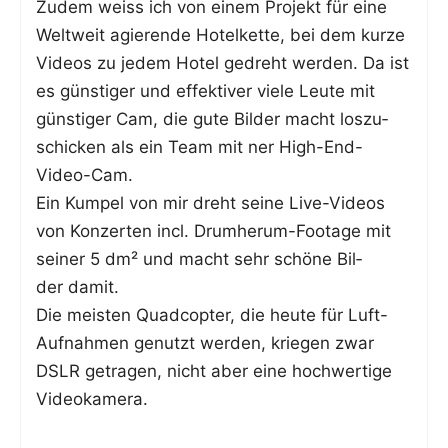
Zudem weiss ich von einem Pro­jekt für eine
Welt­weit agie­ren­de Hotel­ket­te, bei dem kur­ze
Vide­os zu jedem Hotel gedreht wer­den. Da ist
es güns­ti­ger und effek­ti­ver vie­le Leu­te mit
güns­ti­ger Cam, die gute Bil­der macht los­zu­
schi­cken als ein Team mit ner High-End-
Video-Cam.
Ein Kum­pel von mir dreht sei­ne Live-Vide­os
von Kon­zer­ten incl. Drum­her­um-Foo­ta­ge mit
sei­ner 5 dm² und macht sehr schö­ne Bil­
der damit.
Die meis­ten Quad­c­op­ter, die heu­te für Luft-
Auf­nah­men genutzt wer­den, krie­gen zwar
DSLR getra­gen, nicht aber eine hoch­wer­ti­ge
Videokamera.