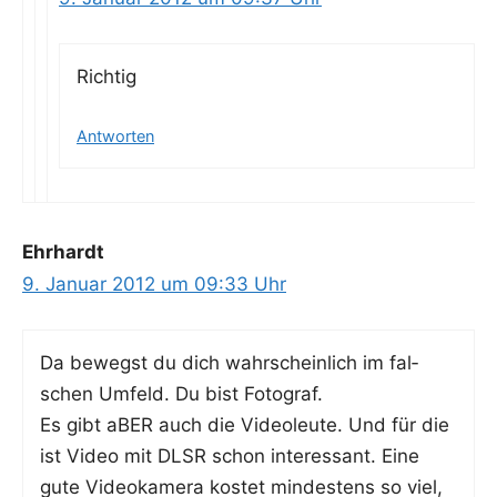
Rich­tig
Antworten
Ehrhardt
9. Januar 2012 um 09:33 Uhr
Da bewegst du dich wahr­schein­lich im fal­
schen Umfeld. Du bist Fotograf.
Es gibt aBER auch die Video­leu­te. Und für die
ist Video mit DLSR schon inter­es­sant. Eine
gute Video­ka­me­ra kos­tet min­des­tens so viel,