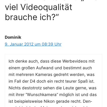
viel Videoqualität
brauche ich?“
Dominik
9. Januar 2012 um 08:39 Uhr
Ich den­ke auch, dass die­se Wer­be­vi­de­os mit
einem gro­ßen Auf­wand und bestimmt auch
mit meh­re­ren Kame­ras gedreht wer­den, was
im Fall der D4 doch ein recht teu­rer Spaß ist.
Nichts des­to­trotz sehen die Leu­te ger­ne, was
mit ihrer “Wunsch­ka­me­ra” mög­lich ist und das
ist bei­spiels­wei­se Nikon gera­de recht. Den­