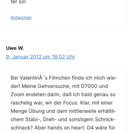
ter so!
Antworten
Uwe W.
9. Januar 2012 um 18:02 Uhr
Bei ValentinÂ´s Film­chen fin­de ich mich wie­
der! Mei­ne Geh­ver­su­che, mit D7000 und
Zoom ende­ten dar­in, daß ich bald genau so
rasche­lig war, wir der Focus. Klar, mit einer
Men­ge Übung und dem mitt­ler­wei­le erhält­li­
chem Sta­bi-, Dreh- und sons­ti­gem Schnick­
schnack? Aber hands on heart: D4 wäre für