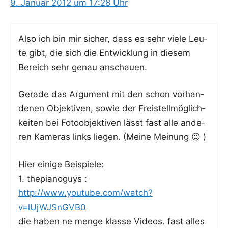
9. Januar 2012 um 17:28 Uhr
Also ich bin mir sicher, dass es sehr vie­le Leu­
te gibt, die sich die Ent­wick­lung in die­sem
Bereich sehr genau anschauen.
Gera­de das Argu­ment mit den schon vor­han­
de­nen Objek­ti­ven, sowie der Frei­stell­mög­lich­
kei­ten bei Foto­ob­jek­ti­ven lässt fast alle ande­
ren Kame­ras links lie­gen. (Mei­ne Meinung 😉 )
Hier eini­ge Beispiele:
1. the­pia­no­guys :
http://www.youtube.com/watch?
v=lUjWJSnGVB0
die haben ne men­ge klas­se Vide­os. fast alles