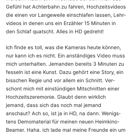
Gefühl hat Ach­ter­bahn zu fah­ren, Hoch­zeits­vi­de­os
die einen vor Lan­ge­wei­le ein­schla­fen las­sen, Lehr­
vi­de­os in denen uns ein Erzäh­ler 15 Minu­ten in
den Schlaf quatscht. Alles in HD gedreht!
Ich fin­de es toll, was die Kame­ras heu­te kön­nen,
nur kann ich es nicht. Ein anstän­di­ges Video muss
mich unter­hal­ten. Jeman­den bereits 3 Minu­ten zu
fes­seln ist eine Kunst. Dazu gehört eine Sto­ry, ein
biss­chen Regie und vor allem ein Schnitt. Ver­
schont mich mit ein­stün­di­gen Mit­schnit­ten einer
Hoch­zeits­ze­re­mo­nie. Glaubt denn wirk­lich
jemand, dass sich das noch mal jemand
anschaut? Ach so, ist ja in HD, na dann. Wenigs­
tens Demo­ma­te­ri­al für mei­nen neu­en Heim­ki­no-
Bea­mer. Haha, ich lade mal mei­ne Freun­de ein um