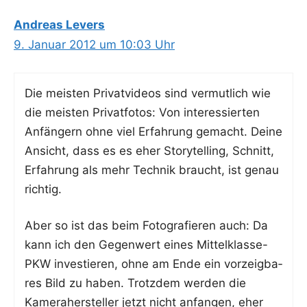
Andreas Levers
9. Januar 2012 um 10:03 Uhr
Die meis­ten Pri­vat­vi­de­os sind ver­mut­lich wie
die meis­ten Pri­vat­fo­tos: Von inter­es­sier­ten
Anfän­gern ohne viel Erfah­rung gemacht. Dei­ne
Ansicht, dass es es eher Sto­rytel­ling, Schnitt,
Erfah­rung als mehr Tech­nik braucht, ist genau
richtig.
Aber so ist das beim Foto­gra­fie­ren auch: Da
kann ich den Gegen­wert eines Mit­tel­klas­se-
PKW inves­tie­ren, ohne am Ende ein vor­zeig­ba­
res Bild zu haben. Trotz­dem wer­den die
Kame­ra­her­stel­ler jetzt nicht anfan­gen, eher