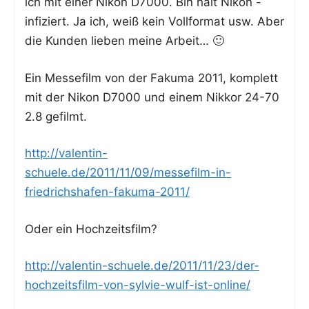
ich mit einer Nikon D7000. Bin halt Nikon -
infi­ziert. Ja ich, weiß kein Voll­for­mat usw. Aber
die Kun­den lie­ben mei­ne Arbeit… 🙂
Ein Mes­se­film von der Faku­ma 2011, kom­plett
mit der Nikon D7000 und einem Nik­kor 24-70
2.8 gefilmt.
http://valentin-
schuele.de/2011/11/09/messefilm-in-
friedrichshafen-fakuma-2011/
Oder ein Hochzeitsfilm?
http://valentin-schuele.de/2011/11/23/der-
hochzeitsfilm-von-sylvie-wulf-ist-online/