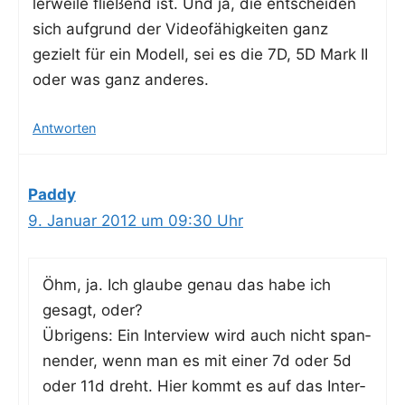
ler­wei­le flie­ßend ist. Und ja, die ent­schei­den
sich auf­grund der Video­fä­hig­kei­ten ganz
gezielt für ein Modell, sei es die 7D, 5D Mark II
oder was ganz anderes.
Antworten
Paddy
9. Januar 2012 um 09:30 Uhr
Öhm, ja. Ich glau­be genau das habe ich
gesagt, oder?
Übri­gens: Ein Inter­view wird auch nicht span­
nen­der, wenn man es mit einer 7d oder 5d
oder 11d dreht. Hier kommt es auf das Inter­