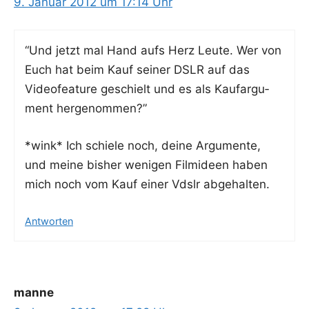
9. Januar 2012 um 17:14 Uhr
“Und jetzt mal Hand aufs Herz Leu­te. Wer von
Euch hat beim Kauf sei­ner DSLR auf das
Video­fea­ture geschielt und es als Kauf­ar­gu­
ment hergenommen?”
*wink* Ich schie­le noch, dei­ne Argu­men­te,
und mei­ne bis­her weni­gen Film­ideen haben
mich noch vom Kauf einer Vdslr abgehalten.
Antworten
manne