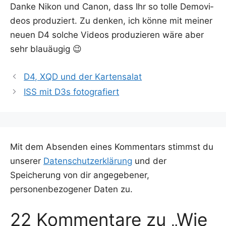
Dan­ke Nikon und Canon, dass Ihr so tol­le Demo­vi­
de­os pro­du­ziert. Zu den­ken, ich kön­ne mit mei­ner
neu­en D4 sol­che Vide­os pro­du­zie­ren wäre aber
sehr blauäugig 😉
D4, XQD und der Kartensalat
ISS mit D3s fotografiert
Mit dem Absenden eines Kommentars stimmst du
unserer
Datenschutzerklärung
und der
Speicherung von dir angegebener,
personenbezogener Daten zu.
22 Kommentare zu „Wie