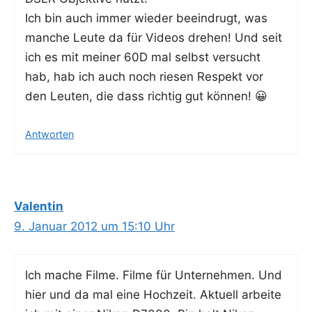
Ich bin auch immer wie­der beein­drugt, was
man­che Leu­te da für Vide­os dre­hen! Und seit
ich es mit mei­ner 60D mal selbst ver­sucht
hab, hab ich auch noch rie­sen Respekt vor
den Leu­ten, die dass rich­tig gut können! 😀
Antworten
Valentin
9. Januar 2012 um 15:10 Uhr
Ich mache Fil­me. Fil­me für Unter­neh­men. Und
hier und da mal eine Hoch­zeit. Aktu­ell arbei­te