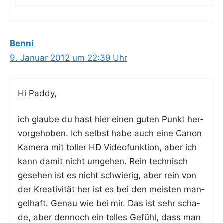
Benni
9. Januar 2012 um 22:39 Uhr
Hi Pad­dy,
ich glau­be du hast hier einen guten Punkt her­
vor­ge­ho­ben. Ich selbst habe auch eine Canon
Kame­ra mit tol­ler HD Video­funk­ti­on, aber ich
kann damit nicht umge­hen. Rein tech­nisch
gese­hen ist es nicht schwie­rig, aber rein von
der Krea­ti­vi­tät her ist es bei den meis­ten man­
gel­haft. Genau wie bei mir. Das ist sehr scha­
de, aber den­noch ein tol­les Gefühl, dass man