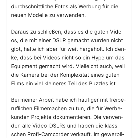
durch­schnitt­li­che Fotos als Wer­bung für die
neu­en Model­le zu verwenden.
Dar­aus zu schlie­ßen, dass es die guten Vide­
os, die mit einer DSLR gemacht wur­den nicht
gibt, hal­te ich aber für weit her­ge­holt. Ich den­
ke, dass bei Vide­os nicht so ein Hype um das
Equip­ment gemacht wird. Viel­leicht auch, weil
die Kame­ra bei der Kom­ple­xi­tät eines guten
Films ein viel klei­ne­res Teil des Puz­zles ist.
Bei mei­ner Arbeit habe ich häu­fi­ger mit frei­be­
ruf­li­chen Fil­me­ma­chen zu tun, die für Wer­be­
kun­den Pro­jek­te doku­men­tie­ren. Die ver­wen­
den alle Video-DSLRs und haben die klas­si­
schen Pro­fi-Cam­cor­der ver­kauft. Im gewerb­li­