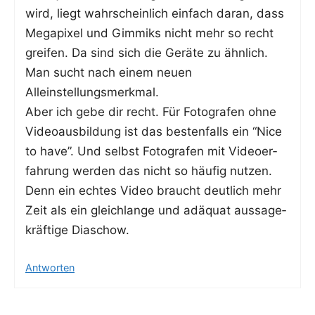
wird, liegt wahr­schein­lich ein­fach dar­an, dass
Mega­pi­xel und Gim­mi­ks nicht mehr so recht
grei­fen. Da sind sich die Gerä­te zu ähn­lich.
Man sucht nach einem neu­en
Alleinstellungsmerkmal.
Aber ich gebe dir recht. Für Foto­gra­fen ohne
Video­aus­bil­dung ist das bes­ten­falls ein “Nice
to have”. Und selbst Foto­gra­fen mit Video­er­
fah­rung wer­den das nicht so häu­fig nut­zen.
Denn ein ech­tes Video braucht deut­lich mehr
Zeit als ein gleich­lan­ge und adäquat aus­sa­ge­
kräf­ti­ge Diaschow.
Antworten