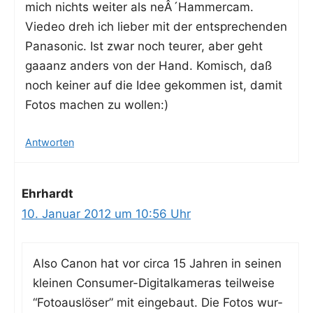
mich nichts wei­ter als neÂ´Hammercam.
Vie­deo dreh ich lie­ber mit der ent­spre­chen­den
Pana­so­nic. Ist zwar noch teu­rer, aber geht
gaa­anz anders von der Hand. Komisch, daß
noch kei­ner auf die Idee gekom­men ist, damit
Fotos machen zu wollen:)
Antworten
Ehrhardt
10. Januar 2012 um 10:56 Uhr
Also Canon hat vor cir­ca 15 Jah­ren in sei­nen
klei­nen Con­su­mer-Digi­tal­ka­me­ras teil­wei­se
“Foto­aus­lö­ser” mit ein­ge­baut. Die Fotos wur­