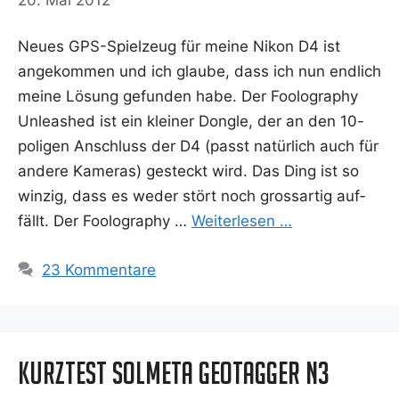
Neu­es GPS-Spiel­­zeug für mei­ne Nikon D4 ist
ange­kom­men und ich glau­be, dass ich nun end­lich
mei­ne Lösung gefun­den habe. Der Foo­lo­gra­phy
Unleas­hed ist ein klei­ner Don­gle, der an den 10-
poli­­gen Anschluss der D4 (passt natür­lich auch für
ande­re Kame­ras) gesteckt wird. Das Ding ist so
win­zig, dass es weder stört noch gross­ar­tig auf­
fällt. Der Foo­lo­gra­phy …
Wei­ter­le­sen …
23 Kommentare
Kurztest Solmeta Geotagger N3