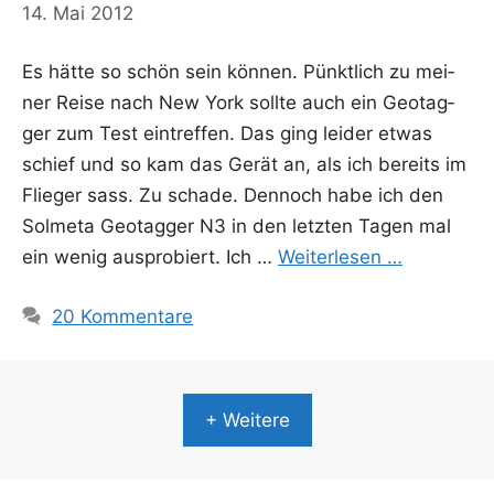
14. Mai 2012
Es hät­te so schön sein kön­nen. Pünkt­lich zu mei­
ner Rei­se nach New York soll­te auch ein Geotag­
ger zum Test ein­tref­fen. Das ging lei­der etwas
schief und so kam das Gerät an, als ich bereits im
Flie­ger sass. Zu scha­de. Den­noch habe ich den
Sol­me­ta Geotag­ger N3 in den letz­ten Tagen mal
ein wenig aus­pro­biert. Ich …
Wei­ter­le­sen …
20 Kommentare
+ Weitere