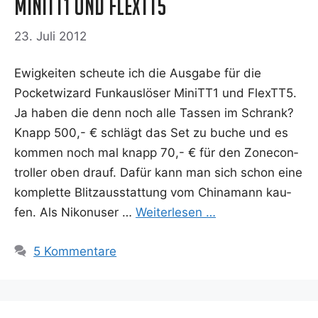
MiniTT1 und FlexTT5
23. Juli 2012
Ewig­kei­ten scheu­te ich die Aus­ga­be für die
Pocket­wi­zard Funk­aus­lö­ser MiniTT1 und FlexTT5.
Ja haben die denn noch alle Tas­sen im Schrank?
Knapp 500,- € schlägt das Set zu buche und es
kom­men noch mal knapp 70,- € für den Zone­con­
trol­ler oben drauf. Dafür kann man sich schon eine
kom­plet­te Blitz­aus­stat­tung vom Chi­na­mann kau­
fen. Als Niko­nu­ser …
Wei­ter­le­sen …
5 Kommentare