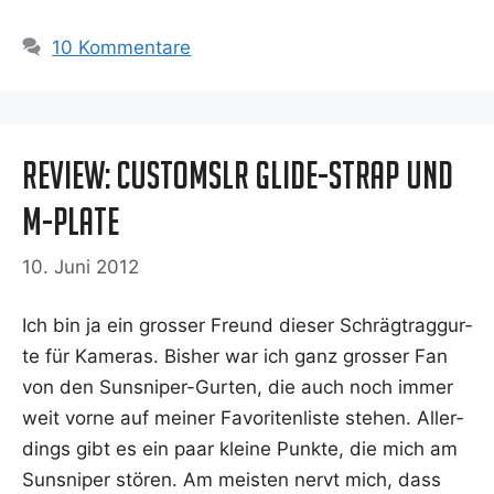
10 Kommentare
Review: CustomSLR Glide-Strap und
M-Plate
10. Juni 2012
Ich bin ja ein gros­ser Freund die­ser Schräg­trag­gur­
te für Kame­ras. Bis­her war ich ganz gros­ser Fan
von den Suns­­ni­­per-Gur­­ten, die auch noch immer
weit vor­ne auf mei­ner Favo­ri­ten­lis­te ste­hen. Aller­
dings gibt es ein paar klei­ne Punk­te, die mich am
Suns­ni­per stö­ren. Am meis­ten nervt mich, dass