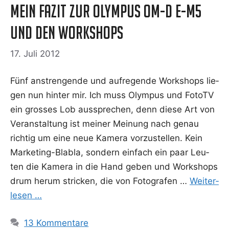
Mein Fazit zur Olympus OM-D E-M5
und den Workshops
17. Juli 2012
Fünf anstren­gen­de und auf­re­gen­de Work­shops lie­
gen nun hin­ter mir. Ich muss Olym­pus und Foto­TV
ein gros­ses Lob aus­spre­chen, denn die­se Art von
Ver­an­stal­tung ist mei­ner Mei­nung nach genau
rich­tig um eine neue Kame­ra vor­zu­stel­len. Kein
Mar­ke­­ting-Bla­­b­la, son­dern ein­fach ein paar Leu­
ten die Kame­ra in die Hand geben und Work­shops
drum her­um stri­cken, die von Foto­gra­fen …
Wei­ter­
le­sen …
13 Kommentare