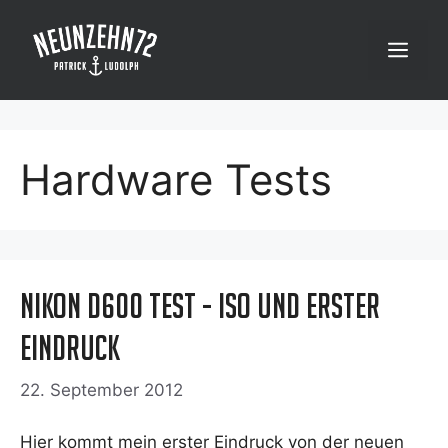
Zum
Inhalt
Menü
springen
Hardware Tests
Nikon D600 Test - ISO und erster
Eindruck
22. September 2012
Hier kommt mein ers­ter Ein­druck von der neu­en