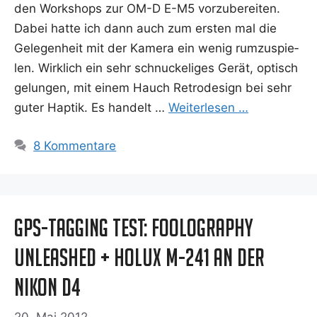
den Work­shops zur OM-D E-M5 vor­zu­be­rei­ten.
Dabei hat­te ich dann auch zum ers­ten mal die
Gele­gen­heit mit der Kame­ra ein wenig rum­zu­spie­
len. Wirk­lich ein sehr schnu­cke­li­ges Gerät, optisch
gelun­gen, mit einem Hauch Retro­de­sign bei sehr
guter Hap­tik. Es han­delt …
Wei­ter­le­sen …
8 Kommentare
GPS-Tagging Test: Foolography
Unleashed + Holux M-241 an der
Nikon D4
20. Mai 2012