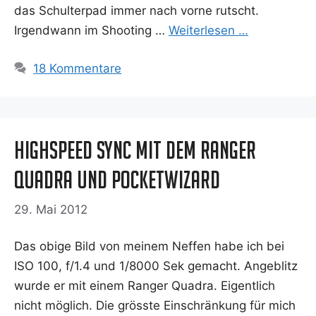
das Schul­ter­pad immer nach vor­ne rutscht.
Irgend­wann im Shoo­ting …
Wei­ter­le­sen …
18 Kommentare
Highspeed Sync mit dem Ranger
Quadra und Pocketwizard
29. Mai 2012
Das obi­ge Bild von mei­nem Nef­fen habe ich bei
ISO 100, f/1.4 und 1/8000 Sek gemacht. Ange­blitz
wur­de er mit einem Ran­ger Qua­dra. Eigent­lich
nicht mög­lich. Die gröss­te Ein­schrän­kung für mich