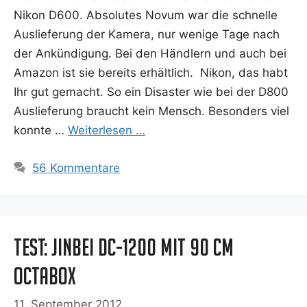
Nikon D600. Abso­lu­tes Novum war die schnel­le
Aus­lie­fe­rung der Kame­ra, nur weni­ge Tage nach
der Ankün­di­gung. Bei den Händ­lern und auch bei
Ama­zon ist sie bereits erhält­lich. Nikon, das habt
Ihr gut gemacht. So ein Dis­as­ter wie bei der D800
Aus­lie­fe­rung braucht kein Mensch. Beson­ders viel
konn­te …
Wei­ter­le­sen …
56 Kommentare
Test: Jinbei DC-1200 mit 90 cm
Octabox
11. September 2012