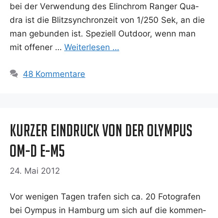
bei der Ver­wen­dung des Elin­chrom Ran­ger Qua­
dra ist die Blitz­syn­chron­zeit von 1/250 Sek, an die
man gebun­den ist. Spe­zi­ell Out­door, wenn man
mit offe­ner …
Wei­ter­le­sen …
48 Kommentare
Kurzer Eindruck von der Olympus
OM-D E-M5
24. Mai 2012
Vor weni­gen Tagen tra­fen sich ca. 20 Foto­gra­fen
bei Oym­pus in Ham­burg um sich auf die kom­men­