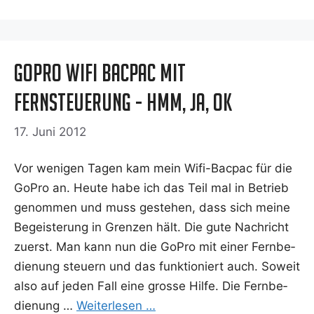
GoPro Wifi Bacpac mit
Fernsteuerung - Hmm, ja, ok
17. Juni 2012
Vor weni­gen Tagen kam mein Wifi-Bacpac für die
GoPro an. Heu­te habe ich das Teil mal in Betrieb
genom­men und muss geste­hen, dass sich mei­ne
Begeis­te­rung in Gren­zen hält. Die gute Nach­richt
zuerst. Man kann nun die GoPro mit einer Fern­be­
die­nung steu­ern und das funk­tio­niert auch. Soweit
also auf jeden Fall eine gros­se Hil­fe. Die Fern­be­
die­nung …
Wei­ter­le­sen …