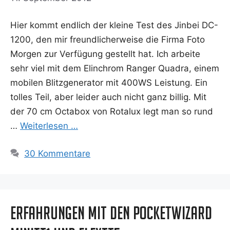
Hier kommt end­lich der klei­ne Test des Jin­bei DC-
1200, den mir freund­li­cher­wei­se die Fir­ma Foto
Mor­gen zur Ver­fü­gung gestellt hat. Ich arbei­te
sehr viel mit dem Elin­chrom Ran­ger Qua­dra, einem
mobi­len Blitz­ge­ne­ra­tor mit 400WS Leis­tung. Ein
tol­les Teil, aber lei­der auch nicht ganz bil­lig. Mit
der 70 cm Octa­box von Rot­a­lux legt man so rund
…
Wei­ter­le­sen …
30 Kommentare
Erfahrungen mit den Pocketwizard