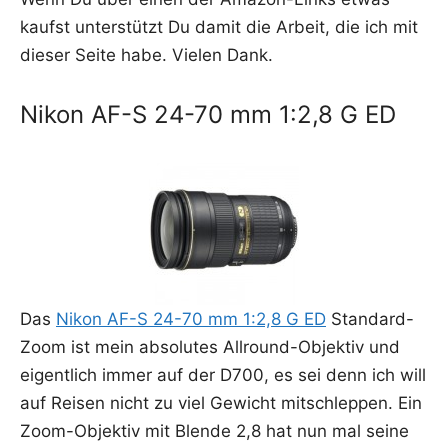
kaufst unter­stützt Du damit die Arbeit, die ich mit
die­ser Sei­te habe. Vie­len Dank.
Nikon AF-S 24-70 mm 1:2,8 G ED
Das
Nikon AF-S 24-70 mm 1:2,8 G ED
Stan­dard-
Zoom ist mein abso­lu­tes All­round-Objek­tiv und
eigent­lich immer auf der D700, es sei denn ich will
auf Rei­sen nicht zu viel Gewicht mit­schlep­pen. Ein
Zoom-Objek­tiv mit Blen­de 2,8 hat nun mal sei­ne