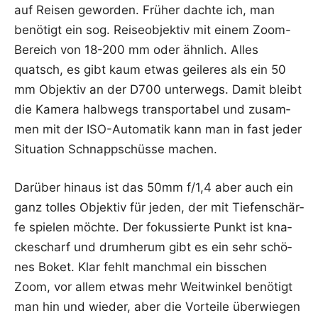
auf Rei­sen gewor­den. Frü­her dach­te ich, man
benö­tigt ein sog. Rei­se­ob­jek­tiv mit einem Zoom-
Bereich von 18-200 mm oder ähn­lich. Alles
quatsch, es gibt kaum etwas gei­le­res als ein 50
mm Objek­tiv an der D700 unter­wegs. Damit bleibt
die Kame­ra halb­wegs trans­por­ta­bel und zusam­
men mit der ISO-Auto­ma­tik kann man in fast jeder
Situa­ti­on Schnapp­schüs­se machen.
Dar­über hin­aus ist das 50mm f/1,4 aber auch ein
ganz tol­les Objek­tiv für jeden, der mit Tie­fen­schär­
fe spie­len möch­te. Der fokus­sier­te Punkt ist kna­
cke­scharf und drum­her­um gibt es ein sehr schö­
nes Boket. Klar fehlt manch­mal ein biss­chen
Zoom, vor allem etwas mehr Weit­win­kel benö­tigt
man hin und wie­der, aber die Vor­tei­le über­wie­gen