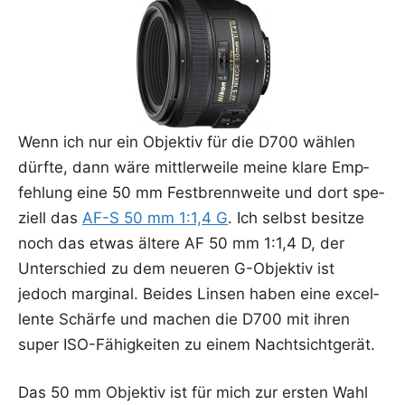
Wenn ich nur ein Objek­tiv für die D700 wäh­len
dürf­te, dann wäre mitt­ler­wei­le mei­ne kla­re Emp­
feh­lung eine 50 mm Fest­brenn­wei­te und dort spe­
zi­ell das
AF-S 50 mm 1:1,4 G
. Ich selbst besit­ze
noch das etwas älte­re AF 50 mm 1:1,4 D, der
Unter­schied zu dem neue­ren G-Objek­tiv ist
jedoch mar­gi­nal. Bei­des Lin­sen haben eine excel­
len­te Schär­fe und machen die D700 mit ihren
super ISO-Fähig­kei­ten zu einem Nachtsichtgerät.
Das 50 mm Objek­tiv ist für mich zur ers­ten Wahl