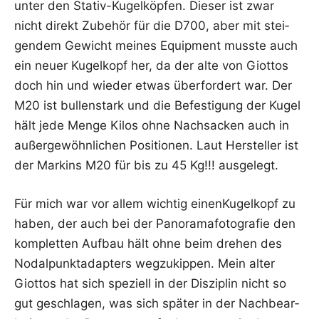
unter den Sta­tiv-Kugel­köp­fen. Die­ser ist zwar
nicht direkt Zube­hör für die D700, aber mit stei­
gen­dem Gewicht mei­nes Equip­ment muss­te auch
ein neu­er Kugel­kopf her, da der alte von Giot­tos
doch hin und wie­der etwas über­for­dert war. Der
M20 ist bul­len­stark und die Befes­ti­gung der Kugel
hält jede Men­ge Kilos ohne Nach­sa­cken auch in
außer­ge­wöhn­li­chen Posi­tio­nen. Laut Her­stel­ler ist
der Mar­kins M20 für bis zu 45 Kg!!! ausgelegt.
Für mich war vor allem wich­tig einen­Ku­gel­kopf zu
haben, der auch bei der Pan­ora­ma­fo­to­gra­fie den
kom­plet­ten Auf­bau hält ohne beim dre­hen des
Nodal­punkt­ad­ap­ters weg­zu­kip­pen. Mein alter
Giot­tos hat sich spe­zi­ell in der Dis­zi­plin nicht so
gut geschla­gen, was sich spä­ter in der Nach­be­ar­