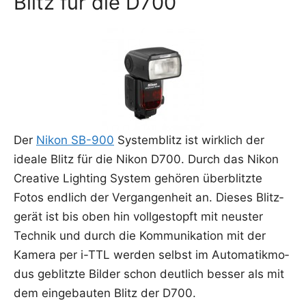
Blitz für die D700
Der
Nikon SB-900
Sys­tem­blitz ist wirk­lich der
idea­le Blitz für die Nikon D700. Durch das Nikon
Crea­ti­ve Light­ing Sys­tem gehö­ren über­blitz­te
Fotos end­lich der Ver­gan­gen­heit an. Die­ses Blitz­
ge­rät ist bis oben hin voll­ge­stopft mit neus­ter
Tech­nik und durch die Kom­mu­ni­ka­ti­on mit der
Kame­ra per i-TTL wer­den selbst im Auto­ma­tik­mo­
dus geblitz­te Bil­der schon deut­lich bes­ser als mit
dem ein­ge­bau­ten Blitz der D700.