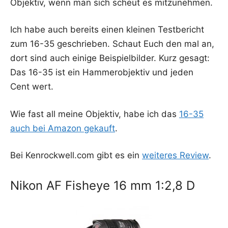
Objek­tiv, wenn man sich scheut es mitzunehmen.
Ich habe auch bereits einen klei­nen Test­be­richt
zum 16-35 geschrie­ben. Schaut Euch den mal an,
dort sind auch eini­ge Bei­spiel­bil­der. Kurz gesagt:
Das 16-35 ist ein Ham­mer­ob­jek­tiv und jeden
Cent wert.
Wie fast all mei­ne Objek­tiv, habe ich das
16-35
auch bei Ama­zon gekauft
.
Bei Kenrockwell.com gibt es ein
wei­te­res Review
.
Nikon AF Fisheye 16 mm 1:2,8 D