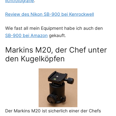
licht­fo­to­gra­fie
.
Review des Nikon SB-900 bei Kenrockwell
Wie fast all mein Equip­ment habe ich auch den
SB-900 bei Ama­zon
gekauft.
Markins M20, der Chef unter
den Kugelköpfen
Der Mar­kins M20 ist sicher­lich einer der Chefs