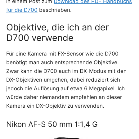
in einem Post zum
Down­load des PDF Hand­buchs
für die D700
beschrieben.
Objektive, die ich an der
D700 verwende
Für eine Kame­ra mit FX-Sen­sor wie die D700
benö­tigt man auch ent­spre­chen­de Objek­ti­ve.
Zwar kann die D700 auch im DX-Modus mit den
DX-Objek­ti­ven umge­hen, dabei redu­ziert sich
jedoch die Auf­lö­sung auf etwa 6 Mega­pi­xel. Ich
wür­de daher nie­man­dem emp­feh­len an die­ser
Kame­ra ein DX-Objek­tiv zu verwenden.
Nikon AF-S 50 mm 1:1,4 G