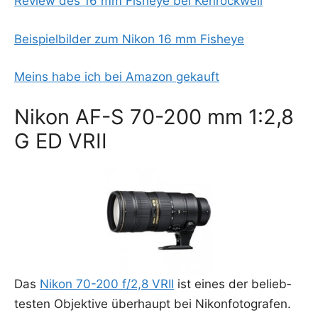
Review des 16 mm Fishe­ye bei Kenrockwell
Bei­spiel­bil­der zum Nikon 16 mm Fisheye
Meins habe ich bei Ama­zon gekauft
Nikon AF-S 70-200 mm 1:2,8
G ED VRII
Das
Nikon 70-200 f/2,8 VRII
ist eines der belieb­
tes­ten Objek­ti­ve über­haupt bei Nikon­fo­to­gra­fen.