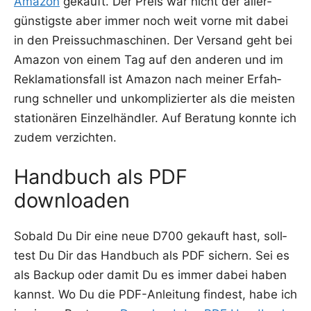
Ama­zon
gekauft. Der Preis war nicht der aller­
güns­tigs­te aber immer noch weit vor­ne mit dabei
in den Preis­such­ma­schi­nen. Der Ver­sand geht bei
Ama­zon von einem Tag auf den ande­ren und im
Rekla­ma­ti­ons­fall ist Ama­zon nach mei­ner Erfah­
rung schnel­ler und unkom­pli­zier­ter als die meis­ten
sta­tio­nä­ren Ein­zel­händ­ler. Auf Bera­tung konn­te ich
zudem verzichten.
Handbuch als PDF
downloaden
Sobald Du Dir eine neue D700 gekauft hast, soll­
test Du Dir das Hand­buch als PDF sichern. Sei es
als Back­up oder damit Du es immer dabei haben
kannst. Wo Du die PDF-Anlei­tung fin­dest, habe ich