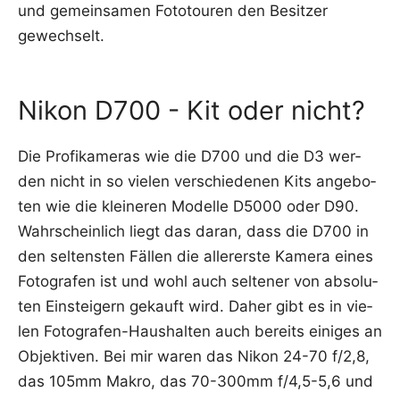
und gemein­sa­men Foto­tou­ren den Besit­zer
gewechselt.
Nikon D700 - Kit oder nicht?
Die Pro­fi­ka­me­ras wie die D700 und die D3 wer­
den nicht in so vie­len ver­schie­de­nen Kits ange­bo­
ten wie die klei­ne­ren Model­le D5000 oder D90.
Wahr­schein­lich liegt das dar­an, dass die D700 in
den sel­tens­ten Fäl­len die aller­ers­te Kame­ra eines
Foto­gra­fen ist und wohl auch sel­te­ner von abso­lu­
ten Ein­stei­gern gekauft wird. Daher gibt es in vie­
len Foto­gra­fen-Haus­hal­ten auch bereits eini­ges an
Objek­ti­ven. Bei mir waren das Nikon 24-70 f/2,8,
das 105mm Makro, das 70-300mm f/4,5-5,6 und