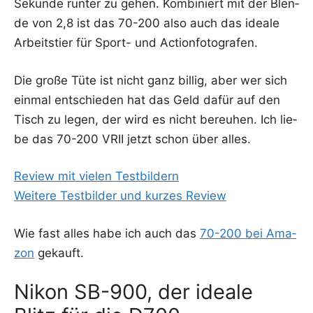
Sekun­de run­ter zu gehen. Kom­bi­niert mit der Blen­
de von 2,8 ist das 70-200 also auch das idea­le
Arbeits­tier für Sport- und Actionfotografen.
Die gro­ße Tüte ist nicht ganz bil­lig, aber wer sich
ein­mal ent­schie­den hat das Geld dafür auf den
Tisch zu legen, der wird es nicht bereu­hen. Ich lie­
be das 70-200 VRII jetzt schon über alles.
Review mit vie­len Testbildern
Wei­te­re Test­bil­der und kur­zes Review
Wie fast alles habe ich auch das
70-200 bei Ama­
zon
gekauft.
Nikon SB-900, der ideale