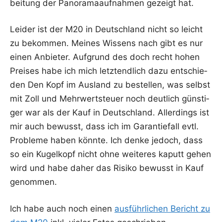
bei­tung der Pan­ora­ma­auf­nah­men gezeigt hat.
Lei­der ist der M20 in Deutsch­land nicht so leicht
zu bekom­men. Mei­nes Wis­sens nach gibt es nur
einen Anbie­ter. Auf­grund des doch recht hohen
Prei­ses habe ich mich letzt­end­lich dazu ent­schie­
den Den Kopf im Aus­land zu bestel­len, was selbst
mit Zoll und Mehr­wert­steu­er noch deut­lich güns­ti­
ger war als der Kauf in Deutsch­land. Aller­dings ist
mir auch bewusst, dass ich im Garan­tie­fall evtl.
Pro­ble­me haben könn­te. Ich den­ke jedoch, dass
so ein Kugel­kopf nicht ohne wei­te­res kaputt gehen
wird und habe daher das Risi­ko bewusst in Kauf
genommen.
Ich habe auch noch einen
aus­führ­li­chen Bericht zu