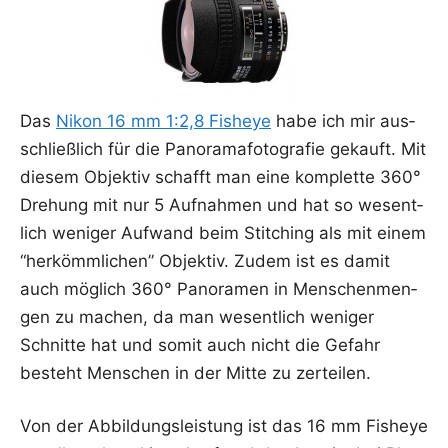
Das
Nikon 16 mm 1:2,8 Fishe­ye
habe ich mir aus­
schließ­lich für die Pan­ora­ma­fo­to­gra­fie gekauft. Mit
die­sem Objek­tiv schafft man eine kom­plet­te 360°
Dre­hung mit nur 5 Auf­nah­men und hat so wesent­
lich weni­ger Auf­wand beim Stit­ching als mit einem
“her­kömm­li­chen” Objek­tiv. Zudem ist es damit
auch mög­lich 360° Pan­ora­men in Men­schen­men­
gen zu machen, da man wesent­lich weni­ger
Schnit­te hat und somit auch nicht die Gefahr
besteht Men­schen in der Mit­te zu zerteilen.
Von der Abbil­dungs­leis­tung ist das 16 mm Fishe­ye