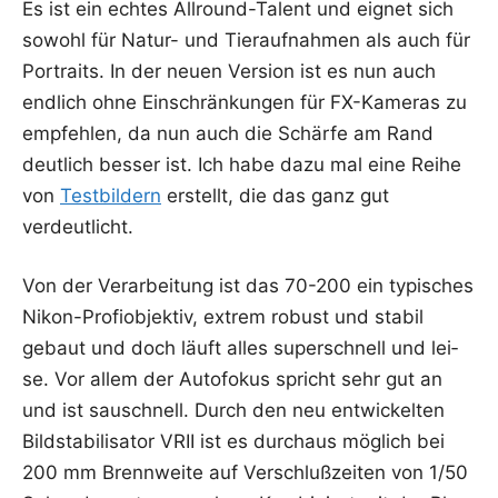
Es ist ein ech­tes All­round-Talent und eig­net sich
sowohl für Natur- und Tier­auf­nah­men als auch für
Por­traits. In der neu­en Ver­si­on ist es nun auch
end­lich ohne Ein­schrän­kun­gen für FX-Kame­ras zu
emp­feh­len, da nun auch die Schär­fe am Rand
deut­lich bes­ser ist. Ich habe dazu mal eine Rei­he
von
Test­bil­dern
erstellt, die das ganz gut
verdeutlicht.
Von der Ver­ar­bei­tung ist das 70-200 ein typi­sches
Nikon-Pro­fi­ob­jek­tiv, extrem robust und sta­bil
gebaut und doch läuft alles super­schnell und lei­
se. Vor allem der Auto­fo­kus spricht sehr gut an
und ist sau­schnell. Durch den neu ent­wi­ckel­ten
Bild­sta­bi­li­sa­tor VRII ist es durch­aus mög­lich bei
200 mm Brenn­wei­te auf Ver­schluß­zei­ten von 1/50