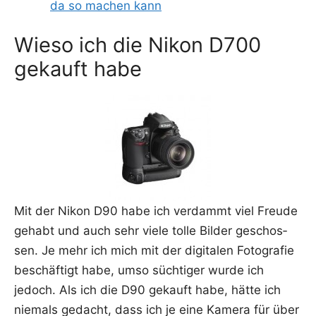
da so machen kann
Wieso ich die Nikon D700
gekauft habe
Mit der Nikon D90 habe ich ver­dammt viel Freu­de
gehabt und auch sehr vie­le tol­le Bil­der geschos­
sen. Je mehr ich mich mit der digi­ta­len Foto­gra­fie
beschäf­tigt habe, umso süch­ti­ger wur­de ich
jedoch. Als ich die D90 gekauft habe, hät­te ich
nie­mals gedacht, dass ich je eine Kame­ra für über