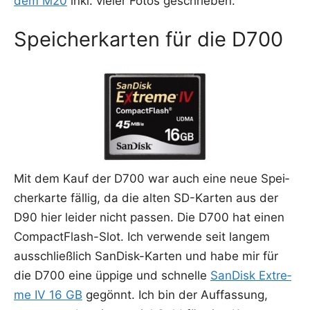
dem M20
inkl. vie­ler Fotos geschrieben.
Speicherkarten für die D700
Mit dem Kauf der D700 war auch eine neue Spei­
cher­kar­te fäl­lig, da die alten SD-Kar­ten aus der
D90 hier lei­der nicht pas­sen. Die D700 hat einen
Com­pact­Flash-Slot. Ich ver­wen­de seit lan­gem
aus­schließ­lich San­Disk-Kar­ten und habe mir für
die D700 eine üppi­ge und schnel­le
San­Disk Extre­
me IV 16 GB
gegönnt. Ich bin der Auf­fas­sung,