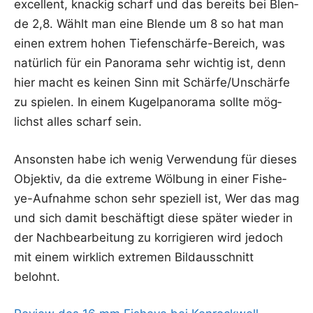
excel­lent, kna­ckig scharf und das bereits bei Blen­
de 2,8. Wählt man eine Blen­de um 8 so hat man
einen extrem hohen Tie­fen­schär­fe-Bereich, was
natür­lich für ein Pan­ora­ma sehr wich­tig ist, denn
hier macht es kei­nen Sinn mit Schärfe/Unschärfe
zu spie­len. In einem Kugel­pan­ora­ma soll­te mög­
lichst alles scharf sein.
Ansons­ten habe ich wenig Ver­wen­dung für die­ses
Objek­tiv, da die extre­me Wöl­bung in einer Fishe­
ye-Auf­nah­me schon sehr spe­zi­ell ist, Wer das mag
und sich damit beschäf­tigt die­se spä­ter wie­der in
der Nach­be­ar­bei­tung zu kor­ri­gie­ren wird jedoch
mit einem wirk­lich extre­men Bild­aus­schnitt
belohnt.