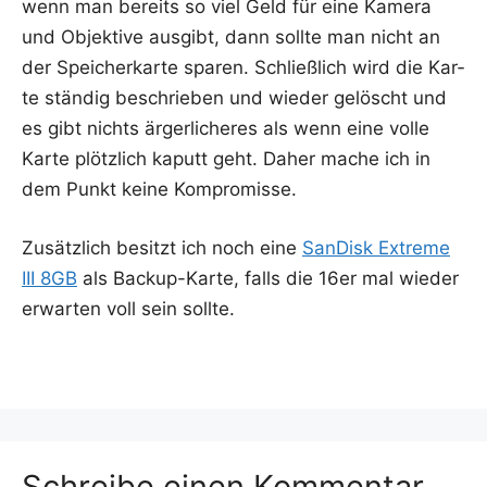
wenn man bereits so viel Geld für eine Kame­ra
und Objek­ti­ve aus­gibt, dann soll­te man nicht an
der Spei­cher­kar­te spa­ren. Schließ­lich wird die Kar­
te stän­dig beschrie­ben und wie­der gelöscht und
es gibt nichts ärger­li­che­res als wenn eine vol­le
Kar­te plötz­lich kaputt geht. Daher mache ich in
dem Punkt kei­ne Kompromisse.
Zusätz­lich besitzt ich noch eine
San­Disk Extre­me
III 8GB
als Back­up-Kar­te, falls die 16er mal wie­der
erwar­ten voll sein sollte.
Schreibe einen Kommentar