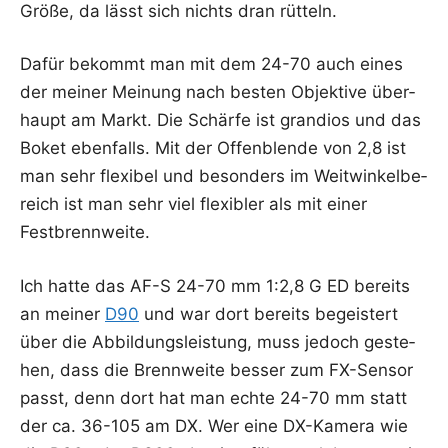
Grö­ße, da lässt sich nichts dran rütteln.
Dafür bekommt man mit dem 24-70 auch eines
der mei­ner Mei­nung nach bes­ten Objek­ti­ve über­
haupt am Markt. Die Schär­fe ist gran­di­os und das
Boket eben­falls. Mit der Offen­blen­de von 2,8 ist
man sehr fle­xi­bel und beson­ders im Weit­win­kel­be­
reich ist man sehr viel fle­xi­bler als mit einer
Festbrennweite.
Ich hat­te das AF-S 24-70 mm 1:2,8 G ED bereits
an mei­ner
D90
und war dort bereits begeis­tert
über die Abbil­dungs­leis­tung, muss jedoch geste­
hen, dass die Brenn­wei­te bes­ser zum FX-Sen­sor
passt, denn dort hat man ech­te 24-70 mm statt
der ca. 36-105 am DX. Wer eine DX-Kame­ra wie