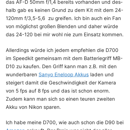
das AF-D 50mm f/1,4 bereits vor­han­den und des­
halb gab es kei­nen Grund zu dem Kit mit dem 24-
120mm f/3,5-5,6 zu grei­fen. Ich bin auch ein Fan
von mög­lichst gro­ßen Blen­den und daher wür­de
das 24-120 bei mir wohl nie zum Ein­satz kommen.
Aller­dings wür­de ich jedem emp­feh­len die D700
im Speed­kit gemein­sam mit dem Bat­te­rie­griff MB-
D10 zu kau­fen. Den Griff kann man z.B. mit den
wun­der­ba­ren
San­yo Ene­loop Akkus
laden und
stei­gert damit die Geschwin­dig­keit der Kame­ra
von 5 fps auf 8 fps und das ist schon enorm.
Zudem kann man sich so einen teu­ren zwei­ten
Akku von Nikon sparen.
Ich habe mei­ne D700, wie auch schon die D90 bei