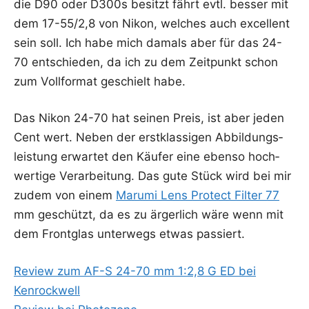
die D90 oder D300s besitzt fährt evtl. bes­ser mit
dem 17-55/2,8 von Nikon, wel­ches auch excel­lent
sein soll. Ich habe mich damals aber für das 24-
70 ent­schie­den, da ich zu dem Zeit­punkt schon
zum Voll­for­mat geschielt habe.
Das Nikon 24-70 hat sei­nen Preis, ist aber jeden
Cent wert. Neben der erst­klas­si­gen Abbil­dungs­
leis­tung erwar­tet den Käu­fer eine eben­so hoch­
wer­ti­ge Ver­ar­bei­tung. Das gute Stück wird bei mir
zudem von einem
Marumi Lens Pro­tect Fil­ter 77
mm geschützt, da es zu ärger­lich wäre wenn mit
dem Front­glas unter­wegs etwas passiert.
Review zum AF-S 24-70 mm 1:2,8 G ED bei
Kenrockwell