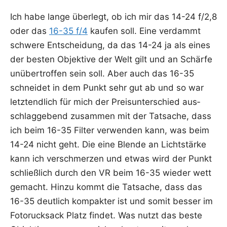
Ich habe lan­ge über­legt, ob ich mir das 14-24 f/2,8
oder das
16-35 f/4
kau­fen soll. Eine ver­dammt
schwe­re Ent­schei­dung, da das 14-24 ja als eines
der bes­ten Objek­ti­ve der Welt gilt und an Schär­fe
unüber­trof­fen sein soll. Aber auch das 16-35
schnei­det in dem Punkt sehr gut ab und so war
letzt­end­lich für mich der Preis­un­ter­schied aus­
schlag­ge­bend zusam­men mit der Tat­sa­che, dass
ich beim 16-35 Fil­ter ver­wen­den kann, was beim
14-24 nicht geht. Die eine Blen­de an Licht­stär­ke
kann ich ver­schmer­zen und etwas wird der Punkt
schließ­lich durch den VR beim 16-35 wie­der wett
gemacht. Hin­zu kommt die Tat­sa­che, dass das
16-35 deut­lich kom­pak­ter ist und somit bes­ser im
Foto­ruck­sack Platz fin­det. Was nutzt das bes­te