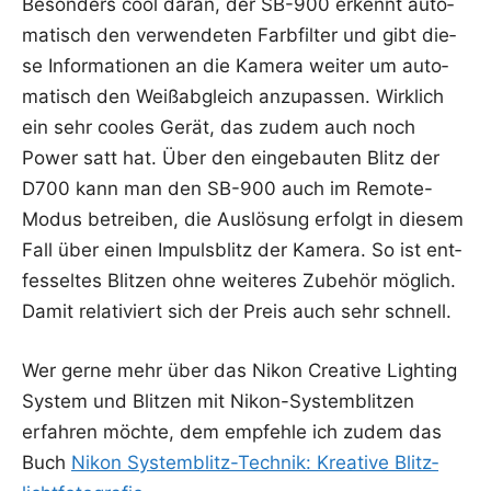
Beson­ders cool dar­an, der SB-900 erkennt auto­
ma­tisch den ver­wen­de­ten Farb­fil­ter und gibt die­
se Infor­ma­tio­nen an die Kame­ra wei­ter um auto­
ma­tisch den Weiß­ab­gleich anzu­pas­sen. Wirk­lich
ein sehr coo­les Gerät, das zudem auch noch
Power satt hat. Über den ein­ge­bau­ten Blitz der
D700 kann man den SB-900 auch im Remo­te-
Modus betrei­ben, die Aus­lö­sung erfolgt in die­sem
Fall über einen Impuls­blitz der Kame­ra. So ist ent­
fes­sel­tes Blit­zen ohne wei­te­res Zube­hör mög­lich.
Damit rela­ti­viert sich der Preis auch sehr schnell.
Wer ger­ne mehr über das Nikon Crea­ti­ve Light­ing
Sys­tem und Blit­zen mit Nikon-Sys­tem­blit­zen
erfah­ren möch­te, dem emp­feh­le ich zudem das
Buch
Nikon Sys­tem­blitz-Tech­nik: Krea­ti­ve Blitz­