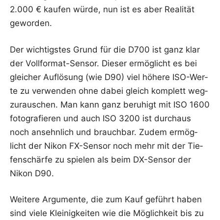
2.000 € kau­fen wür­de, nun ist es aber Rea­li­tät
geworden.
Der wich­tigs­tes Grund für die D700 ist ganz klar
der Voll­for­mat-Sen­sor. Die­ser ermög­licht es bei
glei­cher Auf­lö­sung (wie D90) viel höhe­re ISO-Wer­
te zu ver­wen­den ohne dabei gleich kom­plett weg­
zu­rau­schen. Man kann ganz beru­higt mit ISO 1600
foto­gra­fie­ren und auch ISO 3200 ist durch­aus
noch ansehn­lich und brauch­bar. Zudem ermög­
licht der Nikon FX-Sen­sor noch mehr mit der Tie­
fen­schär­fe zu spie­len als beim DX-Sen­sor der
Nikon D90.
Wei­te­re Argu­men­te, die zum Kauf geführt haben
sind vie­le Klei­nig­kei­ten wie die Mög­lich­keit bis zu