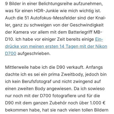
9 Bil­der in einer Belich­tungs­rei­he auf­zu­neh­men,
was für einen HDR-Jun­kie wie mich wich­tig ist.
Auch die 51 Auto­fo­kus-Mess­fel­der sind der Knal­
ler, ganz zu schwei­gen von der Geschwin­dig­keit
der Kame­ra vor allem mit dem Bat­te­rie­griff MB-
D10. Ich habe vor eini­ger Zeit bereits eini­ge
Ein­
drü­cke von mei­nen ers­ten 14 Tagen mit der Nikon
D700
aufgeschrieben.
Mitt­ler­wei­le habe ich die D90 ver­kauft. Anfangs
dach­te ich es sei ein pri­ma Zweit­bo­dy, jedoch bin
ich kein Berufs­fo­to­graf und nicht zwin­gend auf
einen zwei­ten Body ange­wie­sen. Da ich sowie­so
nur noch mit der D700 foto­gra­fie­re und für die
D90 mit dem gan­zen Zube­hör noch über 1.000 €
bekom­men habe, hat sie nach vie­len tol­len Bil­dern