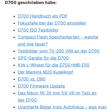
D700 geschrie­ben habe:
D700 Hand­buch als PDF
Fokus­fal­le bei der D700 einstellen
D700 ISO Testbilder
Com­pact Flash Spei­cher­kar­ten - wel­che
und wie teuer?
Test­bil­der vom 70-200 VRII an der D700
GPS-Gerä­te für die D700
Kirk L-Win­kel für die D700+MB-D10
Der Mar­kins M20 Kugelkopf
D700 vs. D90
D700 Firm­ware Update
Das Nikon 16-35 mm f/4 VR im Test an
der D700
Unschar­fe Bil­der trotz Auto­fo­kus – was man