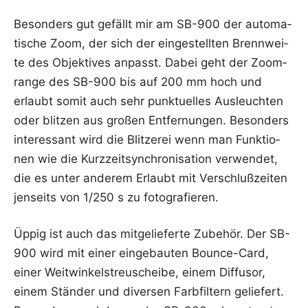
Beson­ders gut gefällt mir am SB-900 der auto­ma­
ti­sche Zoom, der sich der ein­ge­stell­ten Brenn­wei­
te des Objek­ti­ves anpasst. Dabei geht der Zoom­
ran­ge des SB-900 bis auf 200 mm hoch und
erlaubt somit auch sehr punk­tu­el­les Aus­leuch­ten
oder blit­zen aus gro­ßen Ent­fer­nun­gen. Beson­ders
inter­es­sant wird die Blit­ze­rei wenn man Funk­tio­
nen wie die Kurz­zeit­syn­chro­ni­sa­ti­on ver­wen­det,
die es unter ande­rem Erlaubt mit Ver­schluß­zei­ten
jen­seits von 1/250 s zu fotografieren.
Üppig ist auch das mit­ge­lie­fer­te Zube­hör. Der SB-
900 wird mit einer ein­ge­bau­ten Boun­ce-Card,
einer Weit­win­kel­streusch­ei­be, einem Dif­fu­sor,
einem Stän­der und diver­sen Farb­fil­tern gelie­fert.