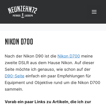
Zum
Inhalt
Menü
springen
Nikon D700
Nach der Nikon D90 ist die
Nikon D700
mei­ne
zwei­te DSLR aus dem Hau­se Nikon. Auf die­ser
Sei­te möch­te ich genau­so, wie schon auf der
D90-Sei­te
ein­fach ein paar Emp­feh­lun­gen für
Equip­ment und Objek­ti­ve rund um die Nikon D700
sammeln.
Vor­ab ein paar Links zu Arti­keln, die ich zur